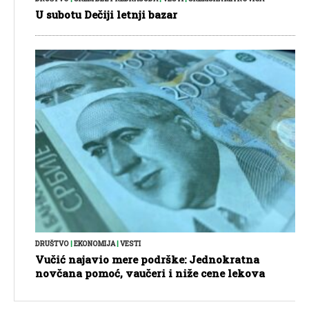
U subotu Dečiji letnji bazar
DRUŠTVO
|
EKONOMIJA
|
VESTI
Vučić najavio mere podrške: Jednokratna
novčana pomoć, vaučeri i niže cene lekova