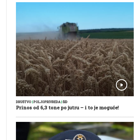
DRUŠTVO
|
POLJOPRIVREDA
|
ŠID
Prinos od 6,3 tone po jutru – i to je moguće!