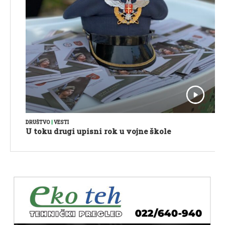
DRUŠTVO
|
VESTI
U toku drugi upisni rok u vojne škole