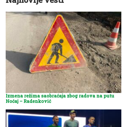
Izmena režima saobraćaja zbog radova na putu
Noćaj – Radenković