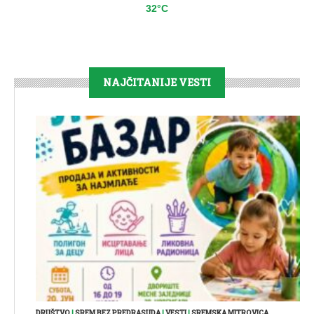
32°C
NAJČITANIJE VESTI
DRUŠTVO
|
SREM BEZ PREDRASUDA
|
VESTI
|
SREMSKA MITROVICA