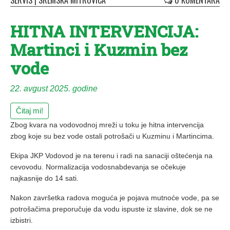
SERVIS
|
SREMSKA MITROVICA
0 KOMENTARA
HITNA INTERVENCIJA:
Martinci i Kuzmin bez
vode
22. avgust 2025. godine
Čitaj mi!
Zbog kvara na vodovodnoj mreži u toku je hitna intervencija
zbog koje su bez vode ostali potrošači u Kuzminu i Martincima.
Ekipa JKP Vodovod je na terenu i radi na sanaciji oštećenja na
cevovodu. Normalizacija vodosnabdevanja se očekuje
najkasnije do 14 sati.
Nakon završetka radova moguća je pojava mutnoće vode, pa se
potrošačima preporučuje da vodu ispuste iz slavine, dok se ne
izbistri.