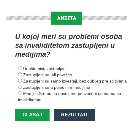
ANKETA
U kojoj meri su problemi osoba
sa invaliditetom zastupljeni u
medijima?
Uopšte nisu zastupljeni
Zastupljeni su, ali površno
Zastupljeni su samo izveštaji, bez dubljeg preispitivanja
Zastupljeni su u pojedinim medijima
Mediji u Sremu su apsolutno posvećeni osobama sa
invaliditetom
GLASAJ
REZULTATI