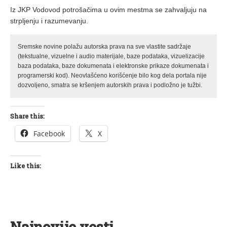
Iz JKP Vodovod potrošačima u ovim mestma se zahvaljuju na
strpljenju i razumevanju.
Sremske novine polažu autorska prava na sve vlastite sadržaje
(tekstualne, vizuelne i audio materijale, baze podataka, vizuelizacije
baza podataka, baze dokumenata i elektronske prikaze dokumenata i
programerski kod). Neovlašćeno korišćenje bilo kog dela portala nije
dozvoljeno, smatra se kršenjem autorskih prava i podložno je tužbi.
Share this:
Facebook
X
Like this:
Najnovije vesti