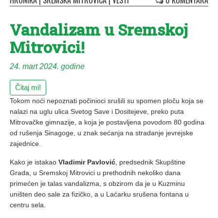
HRONIKA
|
SREMSKA MITROVICA
|
VESTI
0 KOMENTARA
Vandalizam u Sremskoj
Mitrovici!
24. mart 2024. godine
Čitaj mi!
Tokom noći nepoznati počinioci srušili su spomen ploču koja se
nalazi na uglu ulica Svetog Save i Dositejeve, preko puta
Mitrovačke gimnazije, a koja je postavljena povodom 80 godina
od rušenja Sinagoge, u znak sećanja na stradanje jevrejske
zajednice.
Kako je istakao
Vladimir Pavlović
, predsednik Skupštine
Grada, u Sremskoj Mitrovici u prethodnih nekoliko dana
primećen je talas vandalizma, s obzirom da je u Kuzminu
uništen deo sale za fizičko, a u Laćarku srušena fontana u
centru sela.