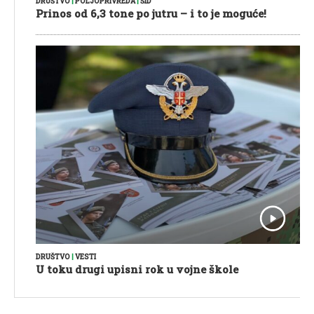
DRUŠTVO
|
POLJOPRIVREDA
|
ŠID
Prinos od 6,3 tone po jutru – i to je moguće!
DRUŠTVO
|
VESTI
U toku drugi upisni rok u vojne škole