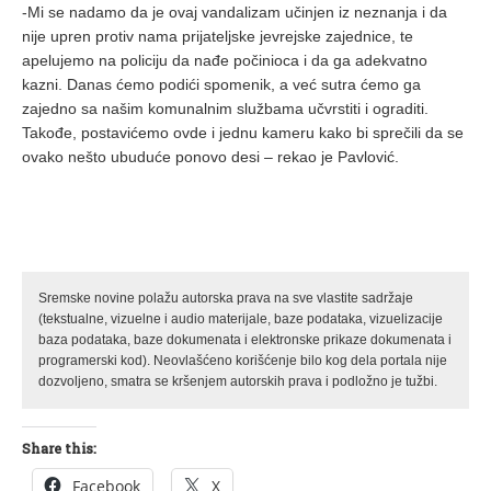
-Mi se nadamo da je ovaj vandalizam učinjen iz neznanja i da
nije upren protiv nama prijateljske jevrejske zajednice, te
apelujemo na policiju da nađe počinioca i da ga adekvatno
kazni. Danas ćemo podići spomenik, a već sutra ćemo ga
zajedno sa našim komunalnim službama učvrstiti i ograditi.
Takođe, postavićemo ovde i jednu kameru kako bi sprečili da se
ovako nešto ubuduće ponovo desi – rekao je Pavlović.
Sremske novine polažu autorska prava na sve vlastite sadržaje
(tekstualne, vizuelne i audio materijale, baze podataka, vizuelizacije
baza podataka, baze dokumenata i elektronske prikaze dokumenata i
programerski kod). Neovlašćeno korišćenje bilo kog dela portala nije
dozvoljeno, smatra se kršenjem autorskih prava i podložno je tužbi.
Share this:
Facebook
X