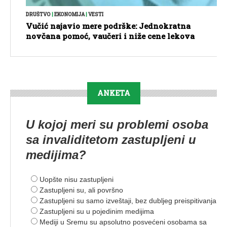
DRUŠTVO
|
EKONOMIJA
|
VESTI
Vučić najavio mere podrške: Jednokratna
novčana pomoć, vaučeri i niže cene lekova
ANKETA
U kojoj meri su problemi osoba
sa invaliditetom zastupljeni u
medijima?
Uopšte nisu zastupljeni
Zastupljeni su, ali površno
Zastupljeni su samo izveštaji, bez dubljeg preispitivanja
Zastupljeni su u pojedinim medijima
Mediji u Sremu su apsolutno posvećeni osobama sa