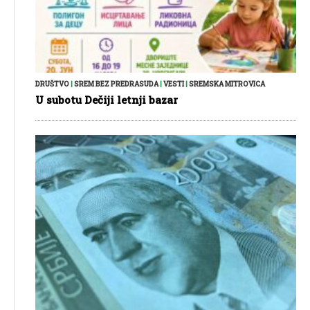
DRUŠTVO
|
SREM BEZ PREDRASUDA
|
VESTI
|
SREMSKA MITROVICA
U subotu Dečiji letnji bazar