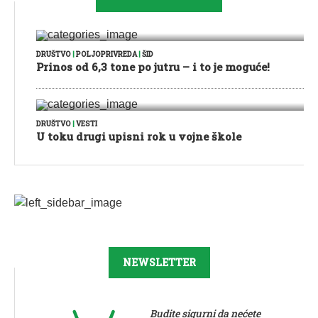
DRUŠTVO
|
POLJOPRIVREDA
|
ŠID
Prinos od 6,3 tone po jutru – i to je moguće!
DRUŠTVO
|
VESTI
U toku drugi upisni rok u vojne škole
NEWSLETTER
Budite sigurni da nećete