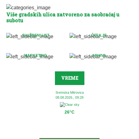
Više gradskih ulica zatvoreno za saobraćaj u
subotu
SLUŽBENI LIST
ČITULJE
MARKETING
ARHIVA
VREME
Sremska Mitrovica
08.08.2026., 09:28
26°C