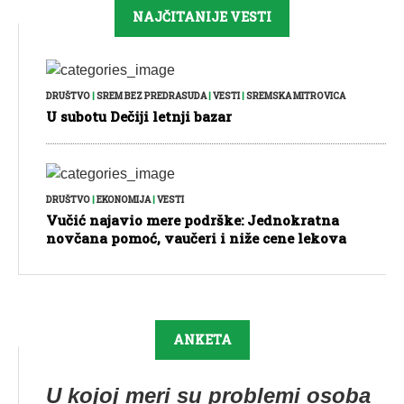
NAJČITANIJE VESTI
DRUŠTVO
|
SREM BEZ PREDRASUDA
|
VESTI
|
SREMSKA MITROVICA
U subotu Dečiji letnji bazar
DRUŠTVO
|
EKONOMIJA
|
VESTI
Vučić najavio mere podrške: Jednokratna
novčana pomoć, vaučeri i niže cene lekova
ANKETA
U kojoj meri su problemi osoba