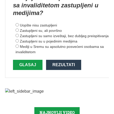
sa invaliditetom zastupljeni u
medijima?
Uopšte nisu zastupljeni
Zastupljeni su, ali površno
Zastupljeni su samo izveštaji, bez dubljeg preispitivanja
Zastupljeni su u pojedinim medijima
Mediji u Sremu su apsolutno posvećeni osobama sa
invaliditetom
GLASAJ
REZULTATI
NAJNOVIJI VIDEO