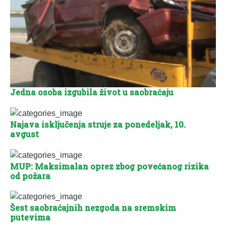
Jedna osoba izgubila život u saobraćaju
Najava isključenja struje za ponedeljak, 10.
avgust
MUP: Maksimalan oprez zbog povećanog rizika
od požara
Šest saobraćajnih nezgoda na sremskim
putevima