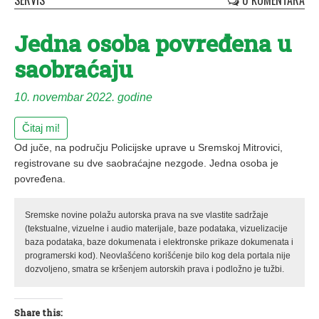
SERVIS
0 KOMENTARA
Jedna osoba povređena u
saobraćaju
10. novembar 2022. godine
Čitaj mi!
Od juče, na području Policijske uprave u Sremskoj Mitrovici,
registrovane su dve saobraćajne nezgode. Jedna osoba je
povređena.
Sremske novine polažu autorska prava na sve vlastite sadržaje
(tekstualne, vizuelne i audio materijale, baze podataka, vizuelizacije
baza podataka, baze dokumenata i elektronske prikaze dokumenata i
programerski kod). Neovlašćeno korišćenje bilo kog dela portala nije
dozvoljeno, smatra se kršenjem autorskih prava i podložno je tužbi.
Share this: