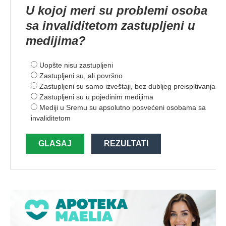
U kojoj meri su problemi osoba
sa invaliditetom zastupljeni u
medijima?
Uopšte nisu zastupljeni
Zastupljeni su, ali površno
Zastupljeni su samo izveštaji, bez dubljeg preispitivanja
Zastupljeni su u pojedinim medijima
Mediji u Sremu su apsolutno posvećeni osobama sa
invaliditetom
GLASAJ
REZULTATI