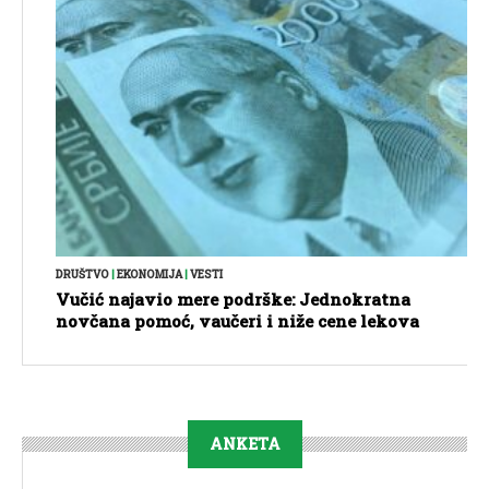
DRUŠTVO
|
EKONOMIJA
|
VESTI
Vučić najavio mere podrške: Jednokratna
novčana pomoć, vaučeri i niže cene lekova
ANKETA