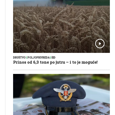
DRUŠTVO
|
POLJOPRIVREDA
|
ŠID
Prinos od 6,3 tone po jutru – i to je moguće!