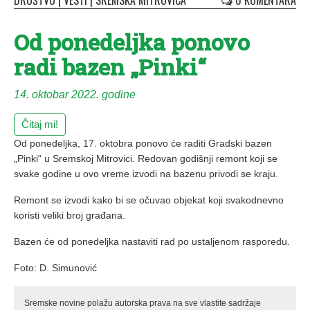
DRUŠTVO
|
VESTI
|
SREMSKA MITROVICA
0 KOMENTARA
Od ponedeljka ponovo
radi bazen „Pinki“
14. oktobar 2022. godine
Čitaj mi!
Od ponedeljka, 17. oktobra ponovo će raditi Gradski bazen
„Pinki“ u Sremskoj Mitrovici. Redovan godišnji remont koji se
svake godine u ovo vreme izvodi na bazenu privodi se kraju.
Remont se izvodi kako bi se očuvao objekat koji svakodnevno
koristi veliki broj građana.
Bazen će od ponedeljka nastaviti rad po ustaljenom rasporedu.
Foto: D. Simunović
Sremske novine polažu autorska prava na sve vlastite sadržaje