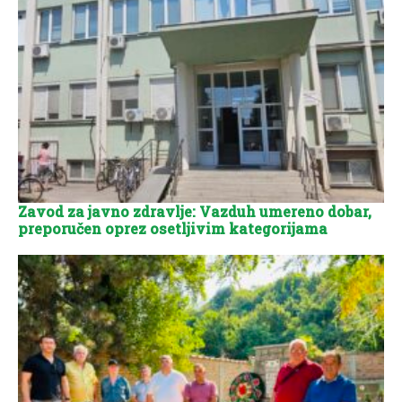
Zavod za javno zdravlje: Vazduh umereno dobar,
preporučen oprez osetljivim kategorijama