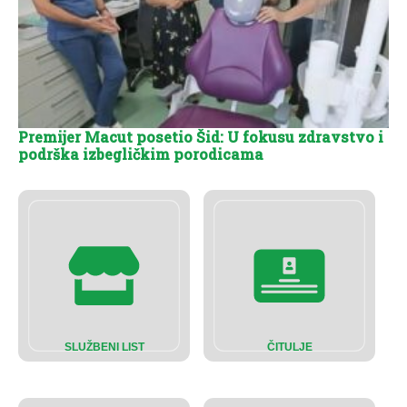
Premijer Macut posetio Šid: U fokusu zdravstvo i
podrška izbegličkim porodicama
SLUŽBENI LIST
ČITULJE