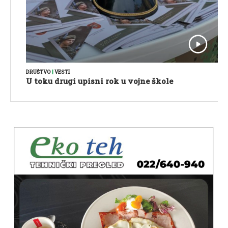
DRUŠTVO
|
VESTI
U toku drugi upisni rok u vojne škole