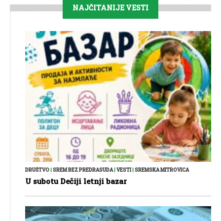
NAJČITANIJE VESTI
DRUŠTVO
|
SREM BEZ PREDRASUDA
|
VESTI
|
SREMSKA MITROVICA
U subotu Dečiji letnji bazar