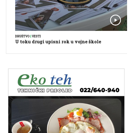
DRUŠTVO
|
VESTI
U toku drugi upisni rok u vojne škole