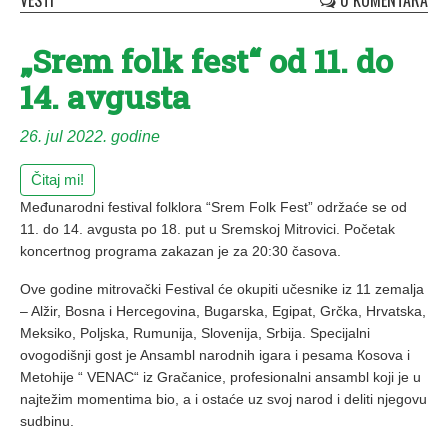
VESTI
0 KOMENTARA
„Srem folk fest“ od 11. do
14. avgusta
26. jul 2022. godine
Čitaj mi!
Međunarodni festival folklora “Srem Folk Fest” održaće se od
11. do 14. avgusta po 18. put u Sremskoj Mitrovici. Početak
koncertnog programa zakazan je za 20:30 časova.
Ove godine mitrovački Festival će okupiti učesnike iz 11 zemalja
– Alžir, Bosna i Hercegovina, Bugarska, Egipat, Grčka, Hrvatska,
Meksiko, Poljska, Rumunija, Slovenija, Srbija. Specijalni
ovogodišnji gost je Ansambl narodnih igara i pesama Кosova i
Metohije “ VENAC“ iz Gračanice, profesionalni ansambl koji je u
najtežim momentima bio, a i ostaće uz svoj narod i deliti njegovu
sudbinu.