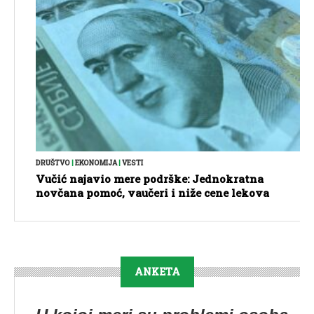
DRUŠTVO
|
EKONOMIJA
|
VESTI
Vučić najavio mere podrške: Jednokratna
novčana pomoć, vaučeri i niže cene lekova
ANKETA