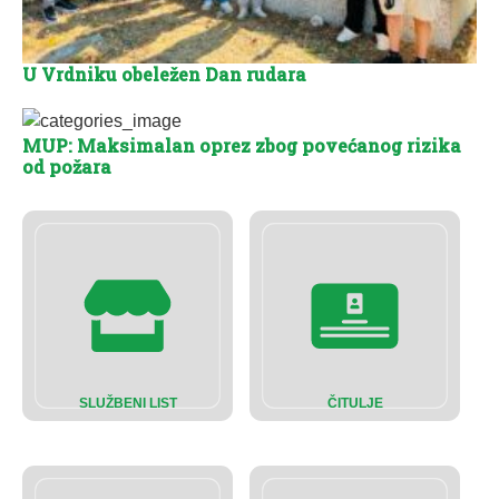
U Vrdniku obeležen Dan rudara
MUP: Maksimalan oprez zbog povećanog rizika
od požara
SLUŽBENI LIST
ČITULJE