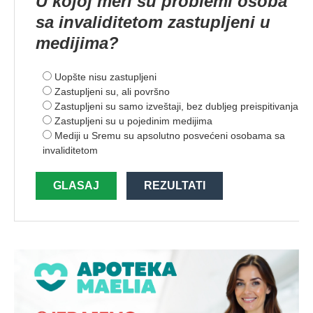
U kojoj meri su problemi osoba
sa invaliditetom zastupljeni u
medijima?
Uopšte nisu zastupljeni
Zastupljeni su, ali površno
Zastupljeni su samo izveštaji, bez dubljeg preispitivanja
Zastupljeni su u pojedinim medijima
Mediji u Sremu su apsolutno posvećeni osobama sa
invaliditetom
GLASAJ
REZULTATI