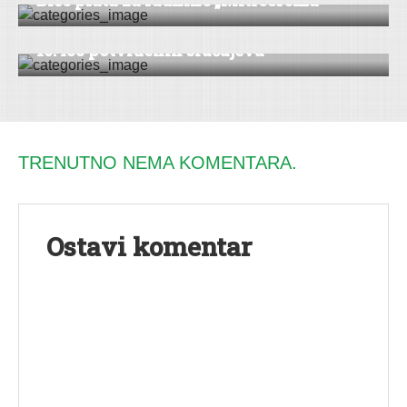
Biće plata za radnike „Mitrosrema“
VESTI
10.438 potvrđenih slučajeva
TRENUTNO NEMA KOMENTARA.
Ostavi komentar