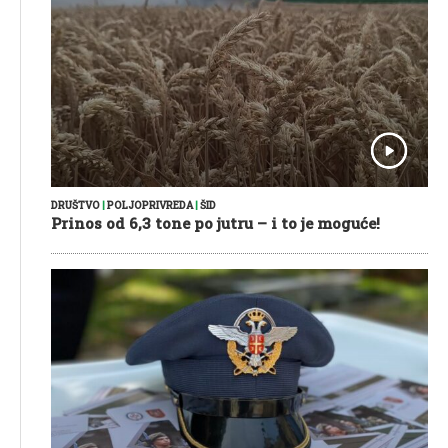
DRUŠTVO
|
POLJOPRIVREDA
|
ŠID
Prinos od 6,3 tone po jutru – i to je moguće!