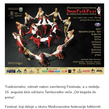
Tradicionalno, odmah nakon završenog Festivala, a u nedelju
15. avgusta biće održano Tamburaško veče „Od begeša do
prima“.
Festival, koji deluje u okviru Međunarodne federacije folklornih