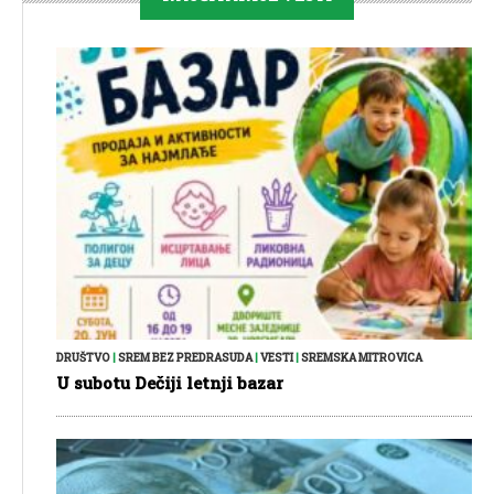
DRUŠTVO
|
SREM BEZ PREDRASUDA
|
VESTI
|
SREMSKA MITROVICA
U subotu Dečiji letnji bazar