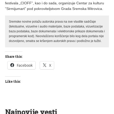
festivala „CIOFF”, kao i do sada, organizuje Centar za kulturu
“Sirmijumart” pod pokroviteljstvom Grada Sremska Mitrovica.
Sremske novine polažu autorska prava na sve vlastite sadržaje
(tekstualne, vizuelne i audio materijale, baze podataka, vizuelizacije
baza podataka, baze dokumenata i elektronske prikaze dokumenata i
programerski kod). Neovlašćeno korišćenje bilo kog dela portala nije
dozvoljeno, smatra se kršenjem autorskih prava i podložno je tužbi.
Share this:
Facebook
X
Like this:
Najnovije vesti