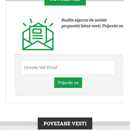
Budite sigurni da nećete
propustiti bitne vesti. Prijavite se.
Prijavite se
POVEZANE VESTI
DRUŠTVO
|
ZABAVA
|
KULTURA
|
VESTI