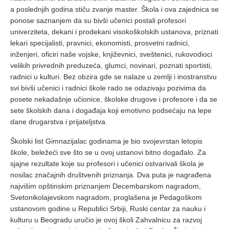
a poslednjih godina stiču zvanje master. Škola i ova zajednica se
ponose saznanjem da su bivši učenici postali profesori
univerziteta, dekani i prodekani visokoškolskih ustanova, priznati
lekari specijalisti, pravnici, ekonomisti, prosvetni radnici,
inženjeri, oficiri naše vojske, književnici, sveštenici, rukovodioci
velikih privrednih preduzeća, glumci, novinari, poznati sportisti,
radnici u kulturi. Bez obzira gde se nalaze u zemlji i inostranstvu
svi bivši učenici i radnici škole rado se odazivaju pozivima da
posete nekadašnje učionice, školske drugove i profesore i da se
sete školskih dana i događaja koji emotivno podsećaju na lepe
dane drugarstva i prijateljstva.
Školski list Gimnazijalac godinama je bio svojevrstan letopis
škole, beležeći sve što se u ovoj ustanovi bitno događalo. Za
sjajne rezultate koje su profesori i učenici ostvarivali škola je
nosilac značajnih društvenih priznanja. Dva puta je nagrađena
najvišim opštinskim priznanjem Decembarskom nagradom,
Svetonikolajevskom nagradom, proglašena je Pedagoškom
ustanovom godine u Republici Srbiji, Ruski centar za nauku i
kulturu u Beogradu uručio je ovoj školi Zahvalnicu za razvoj