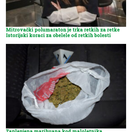
Mitrovački polumaraton je trka retkih za retke
Istorijski koraci za obelele od retkih bolesti
Zaplenjena marihuana kod maloletnika