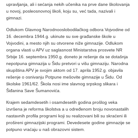
upravljanja, ali i sećanja nekih učenika na prve dane školovanja
u novoj, posleosnovnoj školi, koju su, već tada, nazivali i
gimnazi.
Odlukom Glavnog Narodnooslobodilačkog odbora Vojvodine od
16. decembra 1944.g. ukinute su sve građanske škole u
Vojvodini, a mesto njih su otvorene niže gimnazije. Odlukom
organa vlasti u APV uz saglasnost Ministarstva prosvete NR
Srbije 16. septembra 1950.g. doneto je rešenje da se dotašnja
nepotpuna gimnazija u Šidu pretvori u višu gimnaziju. Narodna
skupština APV je svojim aktom od 17. aprila 1952.g. objavila
rešenje o osnivanju Potpune mešovite gimnazije u Šidu. Od
školske 1961/62. Škola nosi ime slavnog srpskog slikara i
Šiđanina Save Šumanovića.
Кrajem sedamdesetih i osamdesetih godina prošlog veka
izvršena je reforma školstva a u određenom broju novonastalih
nastavnih profila programi koji su realizovani bili su skraćeni ili
prošireni gimnazijski programi. Devedesete godine gimnazije se
potpuno vraćaju u naš obrazovni sistem.