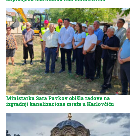
Ministarka Sara Pavkov obišla radove na
izgradnji kanalizacione mreže u Karlovčiću