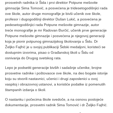
prosvetnih radnika iz Šida i prvi direktor Potpune mešovite
gimnazije Sima Tomović, a posvećena je tridesetogodišnjici rada
ove škole, autor druge monografije je bivši učenik ove škole,
profesor i dugogodišnji direktor Dušan Lukić, a posvećena je
pedesetogodišnjici rada Potpune mešovite gimnazije, autor
treće monografije je mr Radovan Đurčić, učenik prve generacije
Potpune mešovite gimnazije i posvećena je njegovoj generaciji
koja je pionir potpunog gimnazijskog školovanja u Šidu. Dr
Željko Fajfrić je u svojoj publikaciji Šidski medaljoni, koristeći se
dostupnim izvorima, pisao o Građanskoj školi u Šidu od
osnivanja do Drugog svetskog rata.
Lepo je podsetiti generacije bivših i sadašnje učenike, brojne
prosvetne radnike i poštovaoce ove škole, na deo bogate istorije
koju su stvorili nastavnici, učenici i drugi zaposlenici u ovoj
vaspitoj i obrazovnoj ustanovi, a koristiće podatke iz pomenutih
štampanih izdanja o školi.
O nastanku i počecima škole svedoče, a na osnovu postojeće
dokumentacije, prosvetni radnik Sima Tomović i dr Željko Fajfrić.