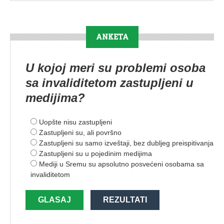
ANKETA
U kojoj meri su problemi osoba
sa invaliditetom zastupljeni u
medijima?
Uopšte nisu zastupljeni
Zastupljeni su, ali površno
Zastupljeni su samo izveštaji, bez dubljeg preispitivanja
Zastupljeni su u pojedinim medijima
Mediji u Sremu su apsolutno posvećeni osobama sa
invaliditetom
GLASAJ
REZULTATI