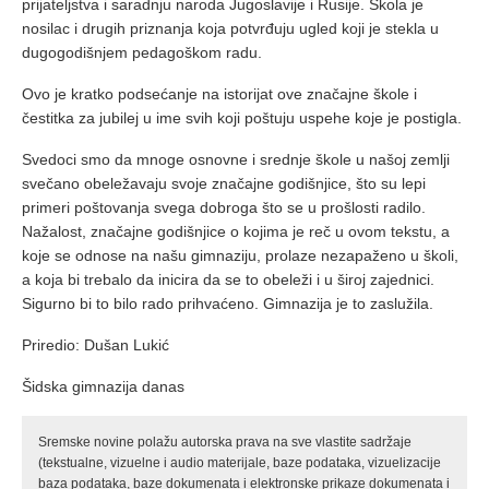
prijateljstva i saradnju naroda Jugoslavije i Rusije. Škola je
nosilac i drugih priznanja koja potvrđuju ugled koji je stekla u
dugogodišnjem pedagoškom radu.
Ovo je kratko podsećanje na istorijat ove značajne škole i
čestitka za jubilej u ime svih koji poštuju uspehe koje je postigla.
Svedoci smo da mnoge osnovne i srednje škole u našoj zemlji
svečano obeležavaju svoje značajne godišnjice, što su lepi
primeri poštovanja svega dobroga što se u prošlosti radilo.
Nažalost, značajne godišnjice o kojima je reč u ovom tekstu, a
koje se odnose na našu gimnaziju, prolaze nezapaženo u školi,
a koja bi trebalo da inicira da se to obeleži i u široj zajednici.
Sigurno bi to bilo rado prihvaćeno. Gimnazija je to zaslužila.
Priredio: Dušan Lukić
Šidska gimnazija danas
Sremske novine polažu autorska prava na sve vlastite sadržaje
(tekstualne, vizuelne i audio materijale, baze podataka, vizuelizacije
baza podataka, baze dokumenata i elektronske prikaze dokumenata i