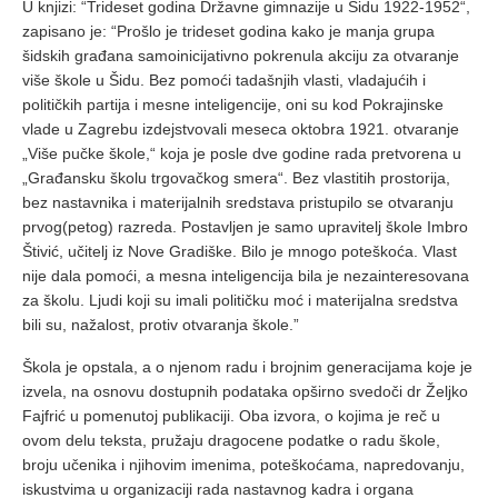
U knjizi: “Trideset godina Državne gimnazije u Šidu 1922-1952“,
zapisano je: “Prošlo je trideset godina kako je manja grupa
šidskih građana samoinicijativno pokrenula akciju za otvaranje
više škole u Šidu. Bez pomoći tadašnjih vlasti, vladajućih i
političkih partija i mesne inteligencije, oni su kod Pokrajinske
vlade u Zagrebu izdejstvovali meseca oktobra 1921. otvaranje
„Više pučke škole,“ koja je posle dve godine rada pretvorena u
„Građansku školu trgovačkog smera“. Bez vlastitih prostorija,
bez nastavnika i materijalnih sredstava pristupilo se otvaranju
prvog(petog) razreda. Postavljen je samo upravitelj škole Imbro
Štivić, učitelj iz Nove Gradiške. Bilo je mnogo poteškoća. Vlast
nije dala pomoći, a mesna inteligencija bila je nezainteresovana
za školu. Ljudi koji su imali političku moć i materijalna sredstva
bili su, nažalost, protiv otvaranja škole.”
Škola je opstala, a o njenom radu i brojnim generacijama koje je
izvela, na osnovu dostupnih podataka opširno svedoči dr Željko
Fajfrić u pomenutoj publikaciji. Oba izvora, o kojima je reč u
ovom delu teksta, pružaju dragocene podatke o radu škole,
broju učenika i njihovim imenima, poteškoćama, napredovanju,
iskustvima u organizaciji rada nastavnog kadra i organa