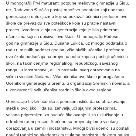
U monografiji Prvi maturanti potpune mešovite gimnazije u Šidu,
mr. Radovana Đurčića postoji mnoštvo podataka koji upoznaju
generacije o entuzijazmu koji su pokazali učenici i profesori ove
škole da prevaziđu sve poteškoće koje su pratile nastavni
proces. Izvedena je sjajna generacija koja je bila primerom
učenicima koji su upisivali ovu školu. U monografiji Pedeset
godina gimnazije u Šidu, Dušana Lukića, uz mnogo podataka o
radu u minulih pedeset godina, više bivših učenika i profesora
ove škole podsećaju na brojne uspehe koje su postigli učenici u
školi, na takmičenjima regionalnog, republičkog, saveznog
ranga i u inostranstvu, ali i o nastavku svog obrazovanja na
višim i visokim školama. Više učenika ove škole je proglašeno
Učenikom generacije u Sremu, u organizaciji Sremskih novina, a
u konkurenciji svih učenika srednjih škola ovog regiona.
Generacije bivših učenika s ponosom ističu da su obrazovanje
stekli u ovoj školi i da su, zahvaljujući sjajnim profesorima,
valjano pripremljeni za buduće školovanje ili za uključivanje u
određeni radni proces. Stečene su brojne diplome visokog
obrazovanja u zemlji i inostanstvu. Mnogi bivši učenici su postali
naučni radnici sa akademskim titulama magistra i doktora nauka