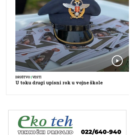
DRUŠTVO
|
VESTI
U toku drugi upisni rok u vojne škole