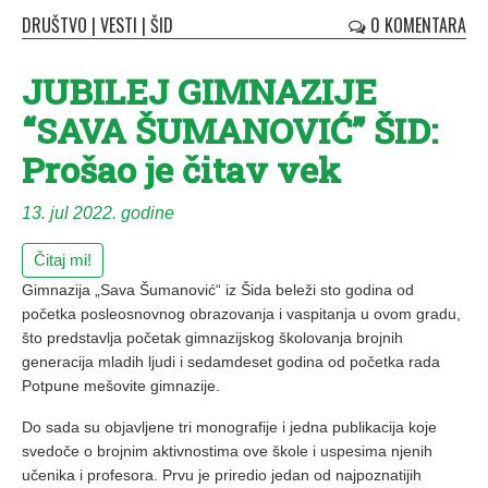
DRUŠTVO
|
VESTI
|
ŠID
0 KOMENTARA
JUBILEJ GIMNAZIJE
“SAVA ŠUMANOVIĆ” ŠID:
Prošao je čitav vek
13. jul 2022. godine
Čitaj mi!
Gimnazija „Sava Šumanović“ iz Šida beleži sto godina od
početka posleosnovnog obrazovanja i vaspitanja u ovom gradu,
što predstavlja početak gimnazijskog školovanja brojnih
generacija mladih ljudi i sedamdeset godina od početka rada
Potpune mešovite gimnazije.
Do sada su objavljene tri monografije i jedna publikacija koje
svedoče o brojnim aktivnostima ove škole i uspesima njenih
učenika i profesora. Prvu je priredio jedan od najpoznatijih