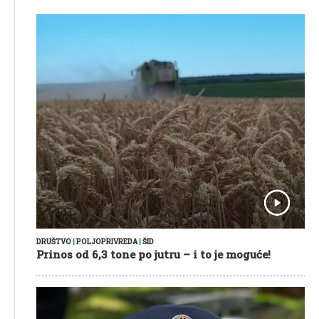
DRUŠTVO
|
POLJOPRIVREDA
|
ŠID
Prinos od 6,3 tone po jutru – i to je moguće!