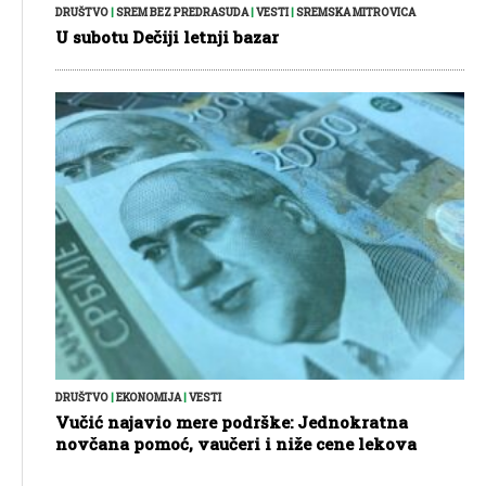
DRUŠTVO
|
SREM BEZ PREDRASUDA
|
VESTI
|
SREMSKA MITROVICA
U subotu Dečiji letnji bazar
DRUŠTVO
|
EKONOMIJA
|
VESTI
Vučić najavio mere podrške: Jednokratna
novčana pomoć, vaučeri i niže cene lekova