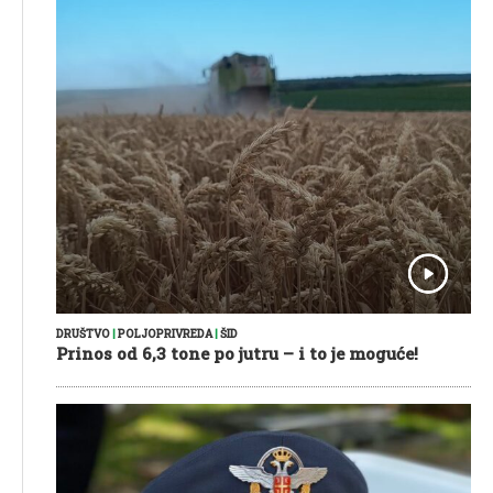
DRUŠTVO
|
POLJOPRIVREDA
|
ŠID
Prinos od 6,3 tone po jutru – i to je moguće!