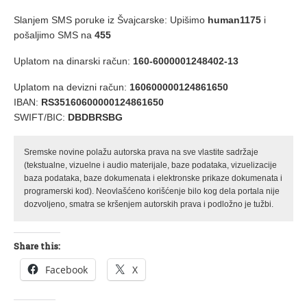
Slanjem SMS poruke iz Švajcarske: Upišimo
human1175
i
pošaljimo SMS na
455
Uplatom na dinarski račun:
160-6000001248402-13
Uplatom na devizni račun:
160600000124861650
IBAN:
RS35160600000124861650
SWIFT/BIC:
DBDBRSBG
Sremske novine polažu autorska prava na sve vlastite sadržaje
(tekstualne, vizuelne i audio materijale, baze podataka, vizuelizacije
baza podataka, baze dokumenata i elektronske prikaze dokumenata i
programerski kod). Neovlašćeno korišćenje bilo kog dela portala nije
dozvoljeno, smatra se kršenjem autorskih prava i podložno je tužbi.
Share this:
Facebook
X