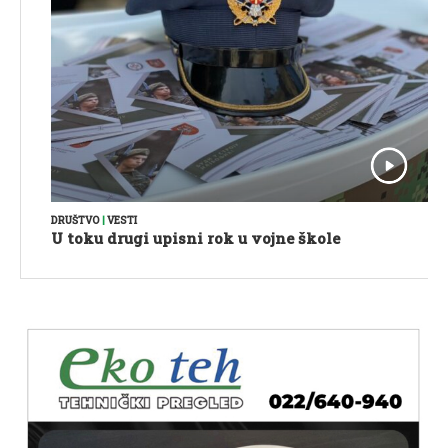
DRUŠTVO
|
VESTI
U toku drugi upisni rok u vojne škole