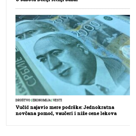
DRUŠTVO
|
EKONOMIJA
|
VESTI
Vučić najavio mere podrške: Jednokratna
novčana pomoć, vaučeri i niže cene lekova