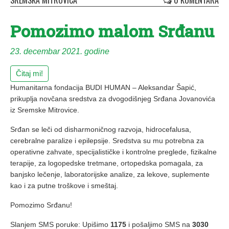
SREMSKA MITROVICA
0 KOMENTARA
Pomozimo malom Srđanu
23. decembar 2021. godine
Čitaj mi!
Humanitarna fondacija BUDI HUMAN – Aleksandar Šapić,
prikuplja novčana sredstva za dvogodišnjeg Srđana Jovanovića
iz Sremske Mitrovice.
Srđan se leči od disharmoničnog razvoja, hidrocefalusa,
cerebralne paralize i epilepsije. Sredstva su mu potrebna za
operativne zahvate, specijalističke i kontrolne preglede, fizikalne
terapije, za logopedske tretmane, ortopedska pomagala, za
banjsko lečenje, laboratorijske analize, za lekove, suplemente
kao i za putne troškove i smeštaj.
Pomozimo Srđanu!
Slanjem SMS poruke: Upišimo
1175
i pošaljimo SMS na
3030