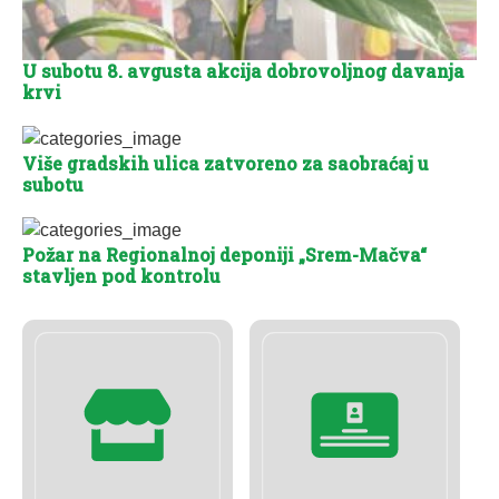
U subotu 8. avgusta akcija dobrovoljnog davanja
krvi
Više gradskih ulica zatvoreno za saobraćaj u
subotu
Požar na Regionalnoj deponiji „Srem-Mačva“
stavljen pod kontrolu