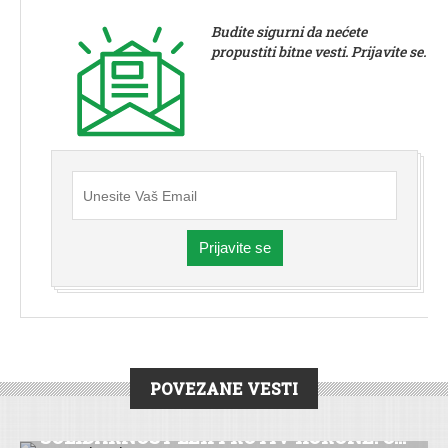
Budite sigurni da nećete
propustiti bitne vesti. Prijavite se.
Prijavite se
POVEZANE VESTI
DRUŠTVO
|
VESTI
|
SREMSKA MITROVICA
SOLIDARNOST LEK PROTIV KORONE: O...