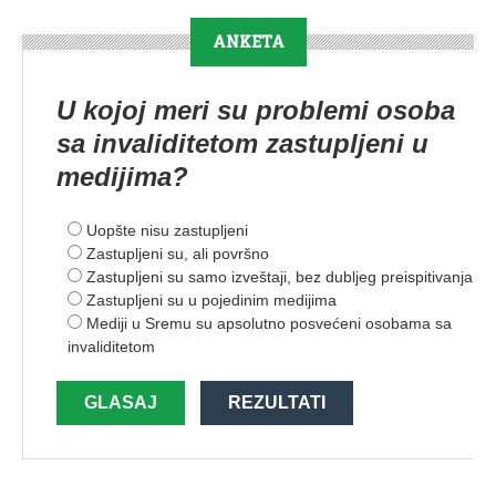
ANKETA
U kojoj meri su problemi osoba
sa invaliditetom zastupljeni u
medijima?
Uopšte nisu zastupljeni
Zastupljeni su, ali površno
Zastupljeni su samo izveštaji, bez dubljeg preispitivanja
Zastupljeni su u pojedinim medijima
Mediji u Sremu su apsolutno posvećeni osobama sa
invaliditetom
GLASAJ
REZULTATI