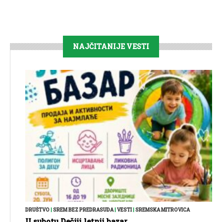
NAJČITANIJE VESTI
DRUŠTVO
|
SREM BEZ PREDRASUDA
|
VESTI
|
SREMSKA MITROVICA
U subotu Dečiji letnji bazar