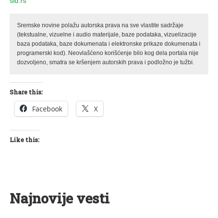
sid.rs
Sremske novine polažu autorska prava na sve vlastite sadržaje
(tekstualne, vizuelne i audio materijale, baze podataka, vizuelizacije
baza podataka, baze dokumenata i elektronske prikaze dokumenata i
programerski kod). Neovlašćeno korišćenje bilo kog dela portala nije
dozvoljeno, smatra se kršenjem autorskih prava i podložno je tužbi.
Share this:
Facebook
X
Like this:
Najnovije vesti