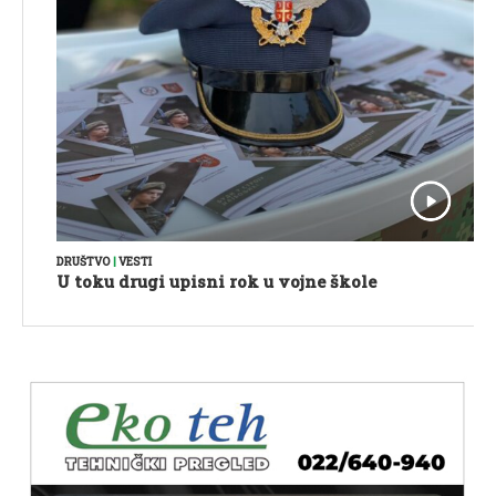
DRUŠTVO
|
VESTI
U toku drugi upisni rok u vojne škole