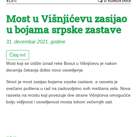
VESTI
0 KOMENTARA
Most u Višnjićevu zasijao
u bojama srpske zastave
31. decembar 2021. godine
Čitaj mi!
Most koji se izdiže iznad reke Bosut u Višnjićevu je nakon
decenija čekanja dobio novo osvetljenje.
Sinoć je most zasijao bojama srpske zastave, a rasveta je
svečano puštena u rad na zadovoljstvo svih meštana sela. Nova
rasveta na mostu koji povezuje dve strane Višnjićeva omogućiće
bolju vidljivost i osvetljenost mosta tokom večernjih sati.