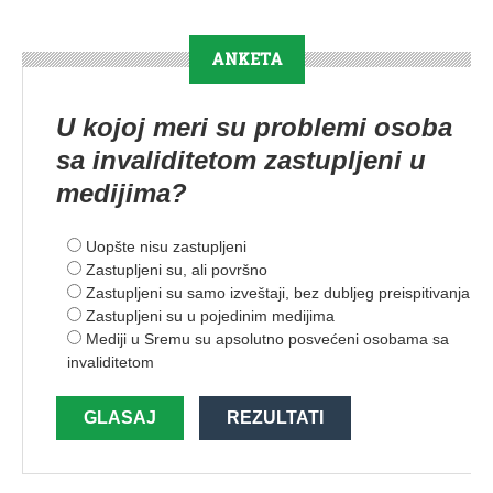
ANKETA
U kojoj meri su problemi osoba
sa invaliditetom zastupljeni u
medijima?
Uopšte nisu zastupljeni
Zastupljeni su, ali površno
Zastupljeni su samo izveštaji, bez dubljeg preispitivanja
Zastupljeni su u pojedinim medijima
Mediji u Sremu su apsolutno posvećeni osobama sa
invaliditetom
GLASAJ
REZULTATI