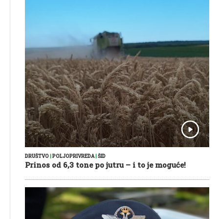
DRUŠTVO
|
POLJOPRIVREDA
|
ŠID
Prinos od 6,3 tone po jutru – i to je moguće!