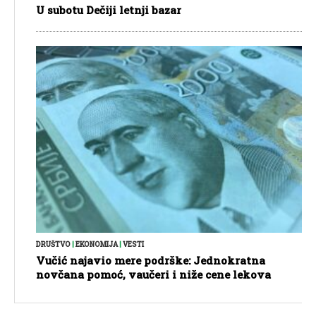
U subotu Dečiji letnji bazar
DRUŠTVO
|
EKONOMIJA
|
VESTI
Vučić najavio mere podrške: Jednokratna
novčana pomoć, vaučeri i niže cene lekova