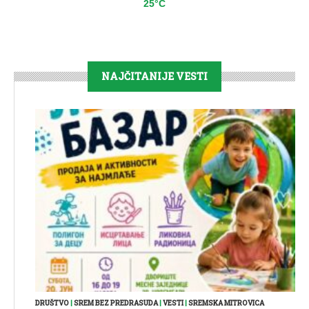
25°C
NAJČITANIJE VESTI
DRUŠTVO
|
SREM BEZ PREDRASUDA
|
VESTI
|
SREMSKA MITROVICA