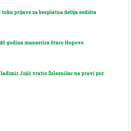
 toku prijave za besplatna dečija sedišta
40 godina manastira Staro Hopovo
ladimir Jojić vratio Železničar na pravi put