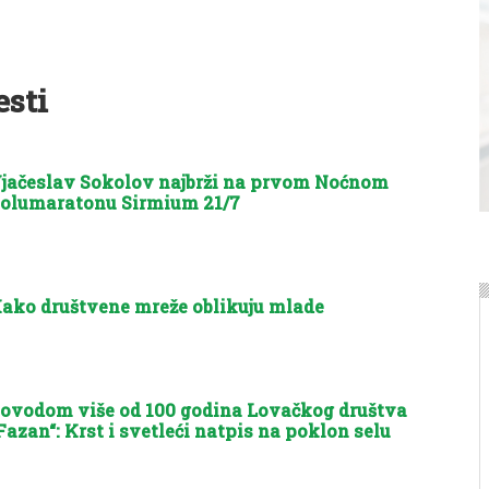
esti
jačeslav Sokolov najbrži na prvom Noćnom
olumaratonu Sirmium 21/7
ako društvene mreže oblikuju mlade
ovodom više od 100 godina Lovačkog društva
Fazan“: Krst i svetleći natpis na poklon selu