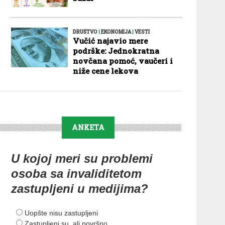
DRUŠTVO
|
EKONOMIJA
|
VESTI
Vučić najavio mere
podrške: Jednokratna
novčana pomoć, vaučeri i
niže cene lekova
ANKETA
U kojoj meri su problemi
osoba sa invaliditetom
zastupljeni u medijima?
Uopšte nisu zastupljeni
Zastupljeni su, ali površno