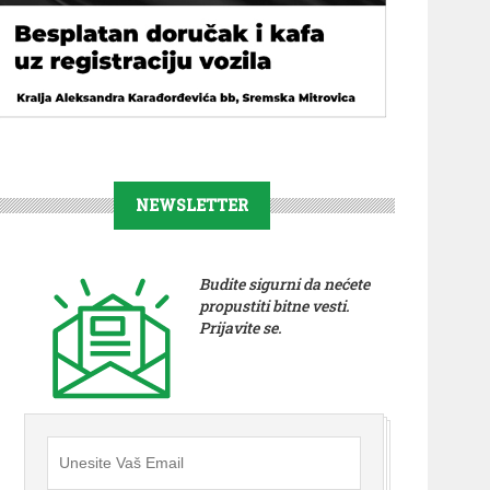
NEWSLETTER
Budite sigurni da nećete
propustiti bitne vesti.
Prijavite se.