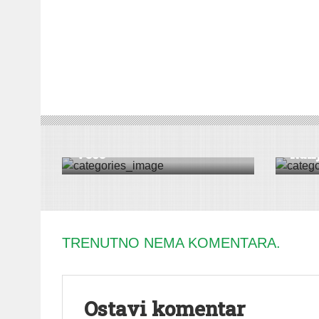
DRUŠTVO
|
VESTI
|
BEOČIN
VESTI
|
Beočin obeležio Badnje
veče
Ranj
TRENUTNO NEMA KOMENTARA.
Ostavi komentar