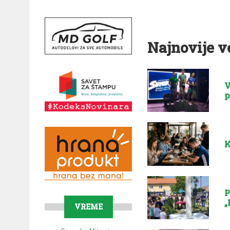
Najnovije v
V
p
K
P
„
VREME