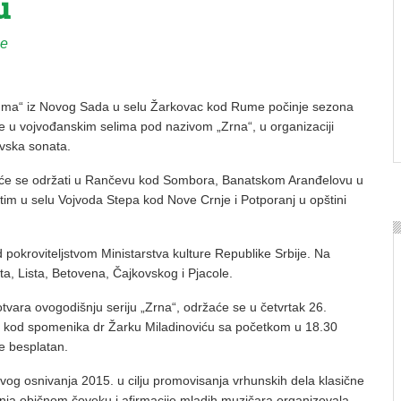
u
ne
ma“ iz Novog Sada u selu Žarkovac kod Rume počinje sezona
e u vojvođanskim selima pod nazivom „Zrna“, u organizaciji
vska sonata.
 će se održati u Rančevu kod Sombora, Banatskom Aranđelovu u
tim u selu Vojvoda Stepa kod Nove Crnje i Potporanj u opštini
 pokroviteljstvom Ministarstva kulture Republike Srbije. Na
a, Lista, Betovena, Čajkovskog i Pjacole.
otvara ovogodišnju seriju „Zrna“, održaće se u četvrtak 26.
, kod spomenika dr Žarku Miladinoviću sa početkom u 18.30
e besplatan.
vog osnivanja 2015. u cilju promovisanja vrhunskih dela klasične
anja običnom čoveku i afirmacije mladih muzičara organizovala