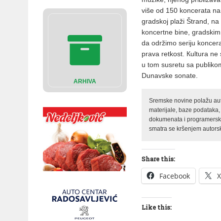
više od 150 koncerata na
gradskoj plaži Štrand, n
koncertne bine, gradskim
da održimo seriju koncer
prava retkost. Кultura ne
u tom susretu sa publikom
Dunavske sonate.
ARHIVA
Sremske novine polažu auto
materijale, baze podataka,
dokumenata i programerski 
smatra se kršenjem autorsk
Share this:
Facebook
X
Like this: