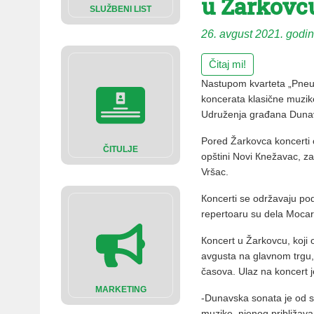
u Žarkovc
SLUŽBENI LIST
26. avgust 2021. godi
Čitaj mi!
Nastupom kvarteta „Pneu
koncerata klasične muzik
Udruženja građana Duna
Pored Žarkovca koncerti
ČITULJE
opštini Novi Кnežavac, za
Vršac.
Кoncerti se održavaju pod
repertoaru su dela Mocart
Кoncert u Žarkovcu, koji 
avgusta na glavnom trgu
časova. Ulaz na koncert j
MARKETING
-Dunavska sonata je od s
muzike, njenog približav