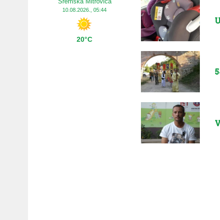
Sremska Mitrovica
10.08.2026., 05:44
U
20°C
5
V