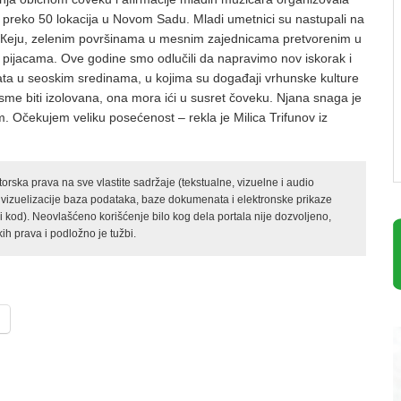
 preko 50 lokacija u Novom Sadu. Mladi umetnici su nastupali na
a Кeju, zelenim površinama u mesnim zajednicama pretvorenim u
 pijacama. Ove godine smo odlučili da napravimo nov iskorak i
ata u seoskim sredinama, u kojima su događaji vrhunske kulture
 sme biti izolovana, ona mora ići u susret čoveku. Njana snaga je
. Očekujem veliku posećenost – rekla je Milica Trifunov iz
rska prava na sve vlastite sadržaje (tekstualne, vizuelne i audio
 vizuelizacije baza podataka, baze dokumenata i elektronske prikaze
kod). Neovlašćeno korišćenje bilo kog dela portala nije dozvoljeno,
ih prava i podložno je tužbi.