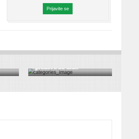
Prijavite se
ROVICA
|
VESTI
Mađarska otvorila
granicu za drž...