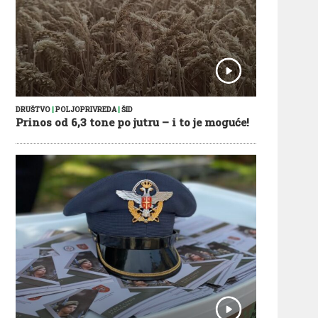
DRUŠTVO
|
POLJOPRIVREDA
|
ŠID
Prinos od 6,3 tone po jutru – i to je moguće!