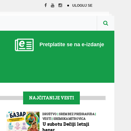
ULOGUJ SE
Pretplatite se na e-izdanje
NAJČITANIJE VESTI
DRUŠTVO
|
SREM BEZ PREDRASUDA
|
VESTI
|
SREMSKA MITROVICA
U subotu Dečiji letnji
bazar