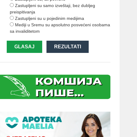
Zastupljeni su samo izveštaji, bez dubljeg
preispitivanja
Zastupljeni su u pojedinim medijima
Mediji u Sremu su apsolutno posvećeni osobama
sa invaliditetom
GLASAJ
REZULTATI