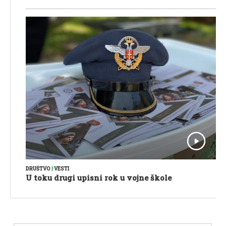
DRUŠTVO
|
VESTI
U toku drugi upisni rok u vojne škole