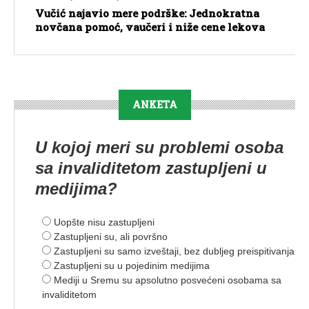
Vučić najavio mere podrške: Jednokratna
novčana pomoć, vaučeri i niže cene lekova
ANKETA
U kojoj meri su problemi osoba
sa invaliditetom zastupljeni u
medijima?
Uopšte nisu zastupljeni
Zastupljeni su, ali površno
Zastupljeni su samo izveštaji, bez dubljeg preispitivanja
Zastupljeni su u pojedinim medijima
Mediji u Sremu su apsolutno posvećeni osobama sa
invaliditetom