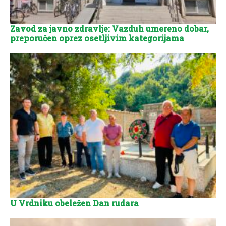
Zavod za javno zdravlje: Vazduh umereno dobar,
preporučen oprez osetljivim kategorijama
U Vrdniku obeležen Dan rudara