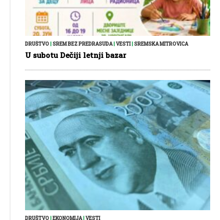
DRUŠTVO
|
SREM BEZ PREDRASUDA
|
VESTI
|
SREMSKA MITROVICA
U subotu Dečiji letnji bazar
DRUŠTVO
|
EKONOMIJA
|
VESTI