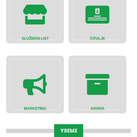
SLUŽBENI LIST
ČITULJE
MARKETING
ARHIVA
VREME