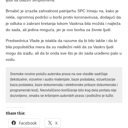
ljudi sa blažim simptomima.
Brnabić je izrazila zahvalnost patrijarhu SPC Irineju na, kako je
rekla, ogromnoj podršci u borbi protiv koronavirusa, dodajući da
je odluka o zabrani kretanja tokom Vaskrsa bila možda i najteža
do sada, ali jedina moguća, jer je ovo borba za živote ljudi.
Predsednica Vlade je istakla da razume da bi bilo lakše i da bi
bila populistička mera da su nadležni rekli da za Vaskrs ljudi
mogu da izađu, ali da bi onda sve što je do sada urađeno palo u
vodu.
Sremske novine polažu autorska prava na sve vlastite sadržaje
(tekstualne, vizuelne i audio materijale, baze podataka, vizuelizacije
baza podataka, baze dokumenata i elektronske prikaze dokumenata i
programerski kod). Neovlašćeno korišćenje bilo kog dela portala nije
dozvoljeno, smatra se kršenjem autorskih prava i podložno je tužbi.
Share this:
Facebook
X