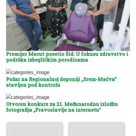
Premijer Macut posetio Šid: U fokusu zdravstvo i
podrška izbegličkim porodicama
Požar na Regionalnoj deponiji „Srem-Mačva“
stavljen pod kontrolu
Otvoren konkurs za 21. Međunarodnu izložbu
fotografija „Pravoslavlje na internetu“