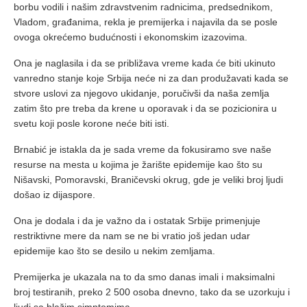
borbu vodili i našim zdravstvenim radnicima, predsednikom,
Vladom, građanima, rekla je premijerka i najavila da se posle
ovoga okrećemo budućnosti i ekonomskim izazovima.
Ona je naglasila i da se približava vreme kada će biti ukinuto
vanredno stanje koje Srbija neće ni za dan produžavati kada se
stvore uslovi za njegovo ukidanje, poručivši da naša zemlja
zatim što pre treba da krene u oporavak i da se pozicionira u
svetu koji posle korone neće biti isti.
Brnabić je istakla da je sada vreme da fokusiramo sve naše
resurse na mesta u kojima je žarište epidemije kao što su
Nišavski, Pomoravski, Braničevski okrug, gde je veliki broj ljudi
došao iz dijaspore.
Ona je dodala i da je važno da i ostatak Srbije primenjuje
restriktivne mere da nam se ne bi vratio još jedan udar
epidemije kao što se desilo u nekim zemljama.
Premijerka je ukazala na to da smo danas imali i maksimalni
broj testiranih, preko 2 500 osoba dnevno, tako da se uzorkuju i