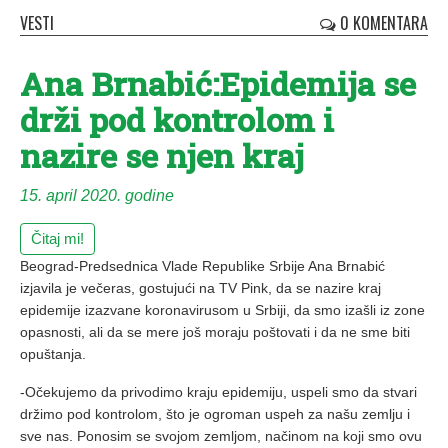
VESTI
0 KOMENTARA
Ana Brnabić:Epidemija se
drži pod kontrolom i
nazire se njen kraj
15. april 2020. godine
Čitaj mi!
Beograd-Predsednica Vlade Republike Srbije Ana Brnabić
izjavila je večeras, gostujući na TV Pink, da se nazire kraj
epidemije izazvane koronavirusom u Srbiji, da smo izašli iz zone
opasnosti, ali da se mere još moraju poštovati i da ne sme biti
opuštanja.
-Očekujemo da privodimo kraju epidemiju, uspeli smo da stvari
držimo pod kontrolom, što je ogroman uspeh za našu zemlju i
sve nas. Ponosim se svojom zemljom, načinom na koji smo ovu