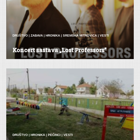
DRUŠTVO
|
ZABAVA
|
HRONIKA
|
SREMSKA MITROVICA
|
VESTI
Koncert sastava „Lost Professors”
DRUŠTVO
|
HRONIKA
|
PEĆINCI
|
VESTI