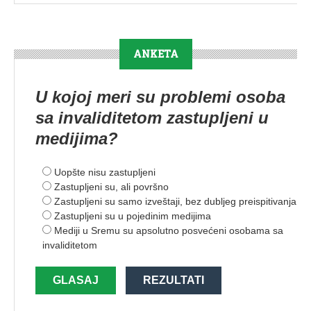
ANKETA
U kojoj meri su problemi osoba
sa invaliditetom zastupljeni u
medijima?
Uopšte nisu zastupljeni
Zastupljeni su, ali površno
Zastupljeni su samo izveštaji, bez dubljeg preispitivanja
Zastupljeni su u pojedinim medijima
Mediji u Sremu su apsolutno posvećeni osobama sa
invaliditetom
GLASAJ
REZULTATI