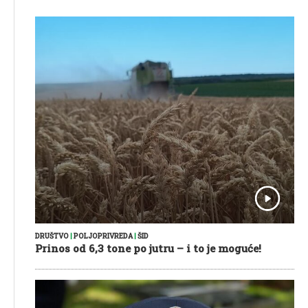
DRUŠTVO
|
POLJOPRIVREDA
|
ŠID
Prinos od 6,3 tone po jutru – i to je moguće!