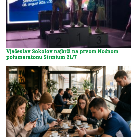
Vjačeslav Sokolov najbrži na prvom Noćnom
polumaratonu Sirmium 21/7