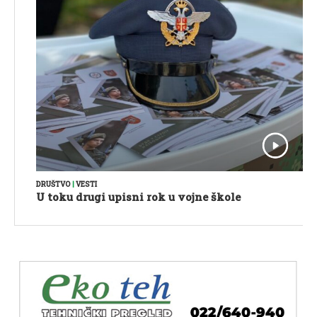
DRUŠTVO
|
VESTI
U toku drugi upisni rok u vojne škole