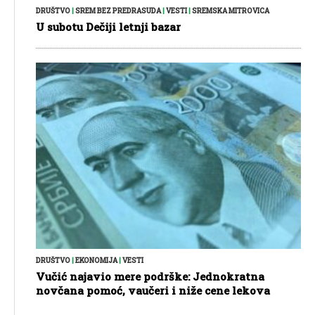
DRUŠTVO
|
SREM BEZ PREDRASUDA
|
VESTI
|
SREMSKA MITROVICA
U subotu Dečiji letnji bazar
DRUŠTVO
|
EKONOMIJA
|
VESTI
Vučić najavio mere podrške: Jednokratna
novčana pomoć, vaučeri i niže cene lekova