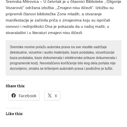
Sremska Mitrovica – U četvrtak je u čitaonici Biblioteke ,,Gligorije
Vozarović“ održana izložba ,,Zmajevi nisu iščezli“. Izložbu su
pripremili članovi bibliotečke Zone mladih, a otvaranje
manifestacije je začinila priča o zmajevima koju su ispričali
osnovci i rednjoškolci.Ona je pokazala da u našoj mašti, u
stvaralaštvi i u literaturi zmajevi nisu iščezli.
Sremske novine polažu autorska prava na sve vlastite sadržaje
(tekstualne, vizuelne i audio materijale, baze podataka, vizuelizacije
baza podataka, baze dokumenata i elektronske prikaze dokumenata i
programerski kod). Neovlašćeno korišćenje bilo kog dela portala nije
dozvoljeno, smatra se kršenjem autorskih prava i podložno je tužbi.
Share this:
Facebook
X
Like this: