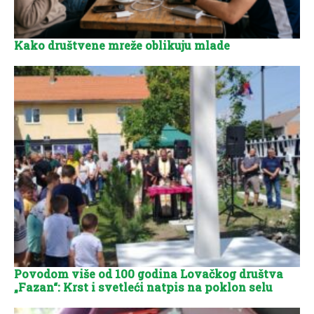
Kako društvene mreže oblikuju mlade
Povodom više od 100 godina Lovačkog društva
„Fazan“: Krst i svetleći natpis na poklon selu