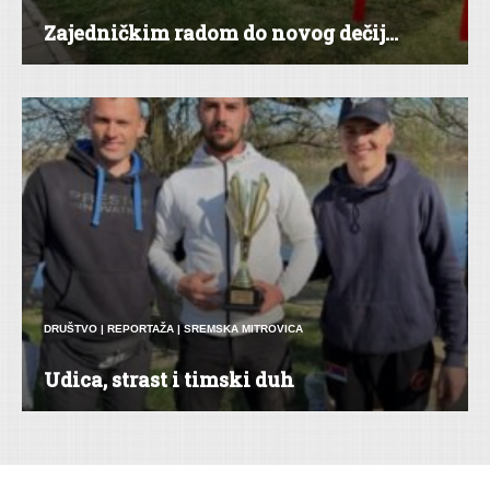
Zajedničkim radom do novog dečij...
DRUŠTVO
|
REPORTAŽA
|
SREMSKA MITROVICA
Udica, strast i timski duh