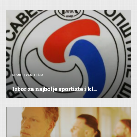
SPORT
|
VESTI
|
ŠID
Izbor za najbolje sportiste i kl...