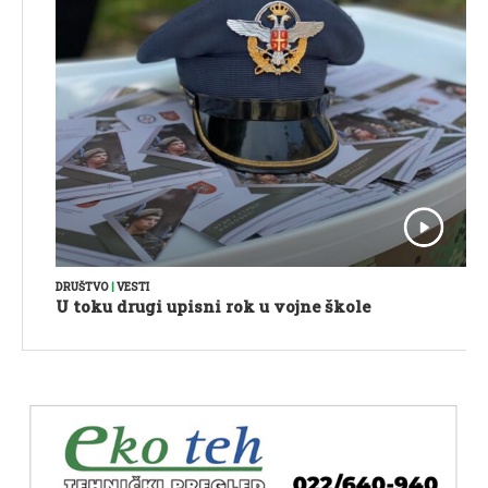
DRUŠTVO
|
VESTI
U toku drugi upisni rok u vojne škole