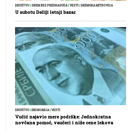
DRUŠTVO
|
SREM BEZ PREDRASUDA
|
VESTI
|
SREMSKA MITROVICA
U subotu Dečiji letnji bazar
DRUŠTVO
|
EKONOMIJA
|
VESTI
Vučić najavio mere podrške: Jednokratna
novčana pomoć, vaučeri i niže cene lekova