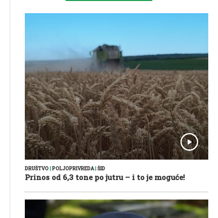
DRUŠTVO
|
POLJOPRIVREDA
|
ŠID
Prinos od 6,3 tone po jutru – i to je moguće!