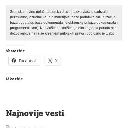
Sremske novine polažu autorska prava na sve vlastite sadržaje
(tekstualne, vizuelne i audio materijale, baze podataka, vizuelizacije
baza podataka, baze dokumenata i elektronske prikaze dokumenata i
programerski kod). Neovlašćeno korišćenje bilo kog dela portala nije
dozvoljeno, smatra se kršenjem autorskih prava i podložno je tužbi.
Share this:
Facebook
X
Like this:
Najnovije vesti