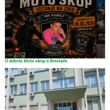
U subotu Moto skup u Brestaču