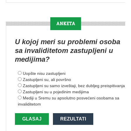
ANKETA
U kojoj meri su problemi osoba
sa invaliditetom zastupljeni u
medijima?
Uopšte nisu zastupljeni
Zastupljeni su, ali površno
Zastupljeni su samo izveštaji, bez dubljeg preispitivanja
Zastupljeni su u pojedinim medijima
Mediji u Sremu su apsolutno posvećeni osobama sa
invaliditetom
GLASAJ
REZULTATI