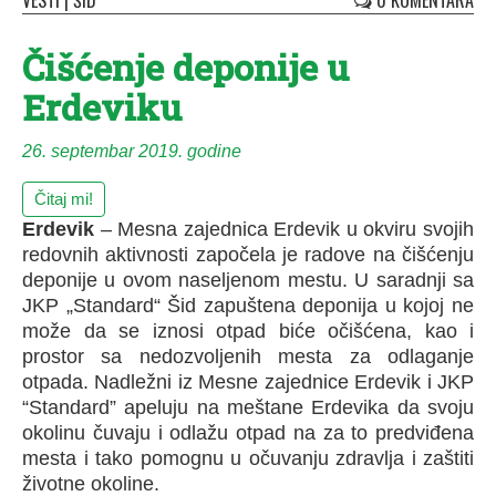
VESTI
|
ŠID
0 KOMENTARA
Čišćenje deponije u
Erdeviku
26. septembar 2019. godine
Čitaj mi!
Erdevik
– Mesna zajednica Erdevik u okviru svojih
redovnih aktivnosti započela je radove na čišćenju
deponije u ovom naseljenom mestu. U saradnji sa
JKP „Standard“ Šid zapuštena deponija u kojoj ne
može da se iznosi otpad biće očišćena, kao i
prostor sa nedozvoljenih mesta za odlaganje
otpada. Nadležni iz Mesne zajednice Erdevik i JKP
“Standard” apeluju na meštane Erdevika da svoju
okolinu čuvaju i odlažu otpad na za to predviđena
mesta i tako pomognu u očuvanju zdravlja i zaštiti
životne okoline.