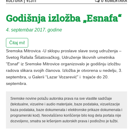
KULTURA
|
VESTI
0 KOMENTARA
Godišnja izložba „Esnafa“
4. septembar 2017. godine
Čitaj mi!
Sremska Mitrovica -U sklopu proslave slave svog udruženja –
Svetog Rafaila Šišatovačkog, Udruženje likovnih umetnika
“Esnaf“ iz Sremske Mitrovice organizovalo je godišnju izložbu
radova slikara svojih članova. Izložba je otvorena u nedelju, 3.
septembra, u Galerii “Lazar Vozarević” i trajaće do 20.
septembra.
Sremske novine polažu autorska prava na sve vlastite sadržaje
(tekstualne, vizuelne i audio materijale, baze podataka, vizuelizacije
baza podataka, baze dokumenata i elektronske prikaze dokumenata i
programerski kod). Neovlašćeno korišćenje bilo kog dela portala nije
dozvoljeno, smatra se kršenjem autorskih prava i podložno je tužbi.