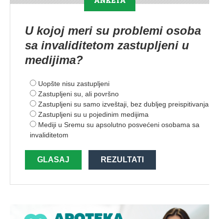
ANKETA
U kojoj meri su problemi osoba
sa invaliditetom zastupljeni u
medijima?
Uopšte nisu zastupljeni
Zastupljeni su, ali površno
Zastupljeni su samo izveštaji, bez dubljeg preispitivanja
Zastupljeni su u pojedinim medijima
Mediji u Sremu su apsolutno posvećeni osobama sa
invaliditetom
GLASAJ
REZULTATI