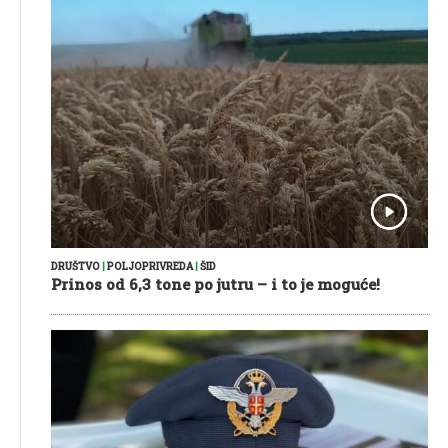
DRUŠTVO
|
POLJOPRIVREDA
|
ŠID
Prinos od 6,3 tone po jutru – i to je moguće!