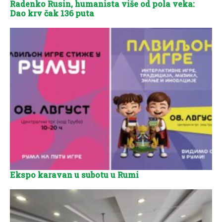
Radenko Rusin, humanista više od pola veka:
Dao krv čak 136 puta
Ekspo karavan u subotu u Rumi