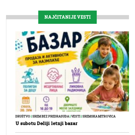
NAJČITANIJE VESTI
DRUŠTVO
|
SREM BEZ PREDRASUDA
|
VESTI
|
SREMSKA MITROVICA
U subotu Dečiji letnji bazar