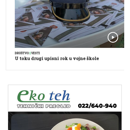
DRUŠTVO
|
VESTI
U toku drugi upisni rok u vojne škole