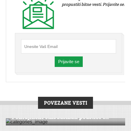
propustiti bitne vesti. Prijavite se.
Prijavite se
POVEZANE VESTI
DRUŠTVO
|
HRONIKA
|
PEĆINCI
|
VESTI
Pokrajinski ombudsman podstiče e...
KULTURA
|
SREMSKA MITROVICA