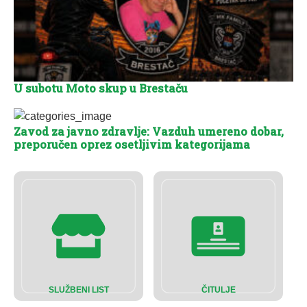
U subotu Moto skup u Brestaču
Zavod za javno zdravlje: Vazduh umereno dobar,
preporučen oprez osetljivim kategorijama
SLUŽBENI LIST
ČITULJE