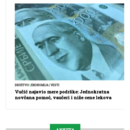
DRUŠTVO
|
EKONOMIJA
|
VESTI
Vučić najavio mere podrške: Jednokratna
novčana pomoć, vaučeri i niže cene lekova