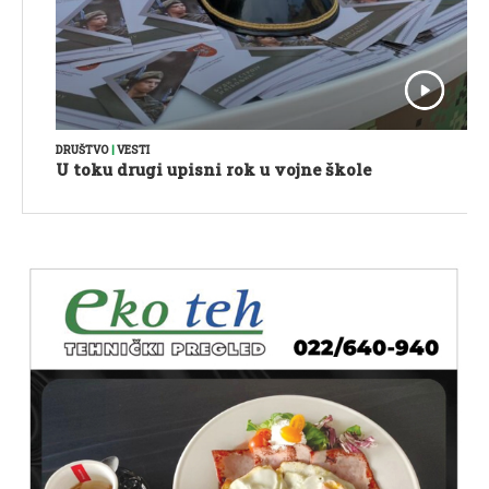
DRUŠTVO
|
VESTI
U toku drugi upisni rok u vojne škole