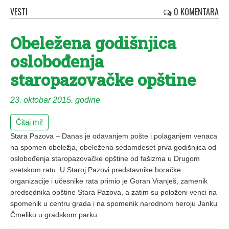
VESTI
0 KOMENTARA
Obeležena godišnjica
oslobođenja
staropazovačke opštine
23. oktobar 2015. godine
Čitaj mi!
Stara Pazova – Danas je odavanjem pošte i polaganjem venaca
na spomen obeležja, obeležena sedamdeset prva godišnjica od
oslobođenja staropazovačke opštine od fašizma u Drugom
svetskom ratu. U Staroj Pazovi predstavnike boračke
organizacije i učesnike rata primio je Goran Vranješ, zamenik
predsednika opštine Stara Pazova, a zatim su položeni venci na
spomenik u centru grada i na spomenik narodnom heroju Janku
Čmeliku u gradskom parku.