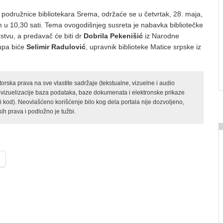
podružnice bibliotekara Srema, održaće se u četvrtak, 28. maja,
 u 10,30 sati. Tema ovogodišnjeg susreta je nabavka bibliotečke
arstvu, a predavač će biti dr
Dobrila Pekenišić
iz Narodne
kupa biće
Selimir Radulović
, upravnik biblioteke Matice srpske iz
rska prava na sve vlastite sadržaje (tekstualne, vizuelne i audio
 vizuelizacije baza podataka, baze dokumenata i elektronske prikaze
kod). Neovlašćeno korišćenje bilo kog dela portala nije dozvoljeno,
ih prava i podložno je tužbi.