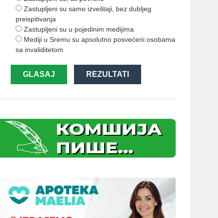
Zastupljeni su samo izveštaji, bez dubljeg
preispitivanja
Zastupljeni su u pojedinim medijima
Mediji u Sremu su apsolutno posvećeni osobama
sa invaliditetom
GLASAJ
REZULTATI