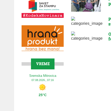
p
P
s
O
f
VREME
Sremska Mitrovica
07.08.2026., 07:16
25°C