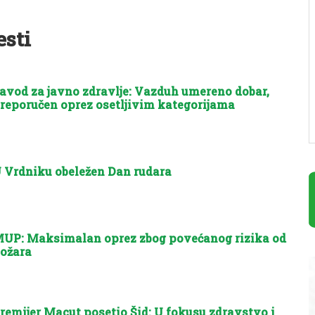
esti
avod za javno zdravlje: Vazduh umereno dobar,
reporučen oprez osetljivim kategorijama
 Vrdniku obeležen Dan rudara
UP: Maksimalan oprez zbog povećanog rizika od
ožara
remijer Macut posetio Šid: U fokusu zdravstvo i