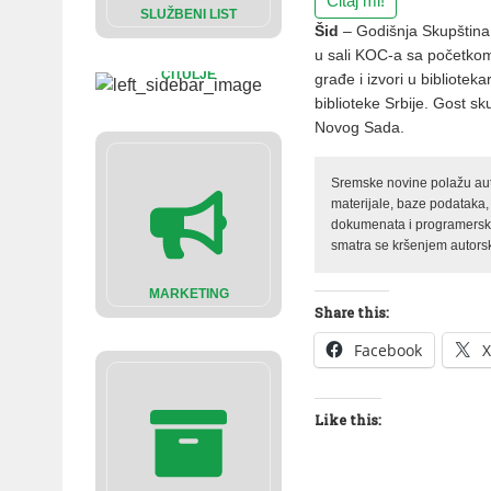
Čitaj mi!
SLUŽBENI LIST
Šid
– Godišnja Skupština 
u sali KOC-a sa početkom
ČITULJE
građe i izvori u bibliotek
biblioteke Srbije. Gost s
Novog Sada.
Sremske novine polažu auto
materijale, baze podataka,
dokumenata i programerski 
smatra se kršenjem autorsk
MARKETING
Share this:
Facebook
X
Like this: