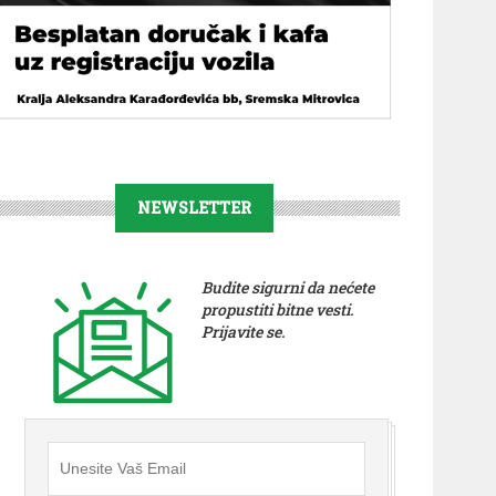
NEWSLETTER
Budite sigurni da nećete
propustiti bitne vesti.
Prijavite se.