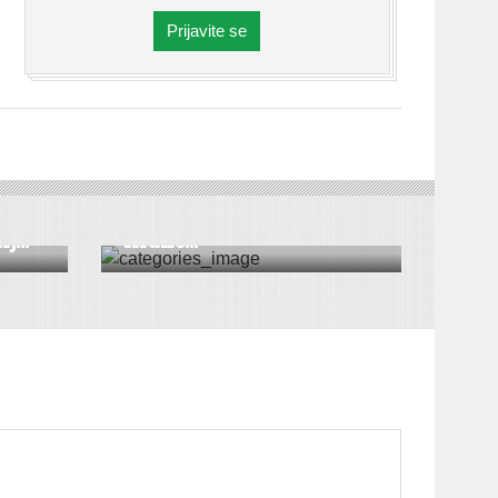
Prijavite se
DRUŠTVO
|
VESTI
|
SREMSKA MITROVICA
Muzička škola „Petar
...
Kranč...