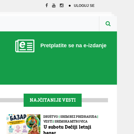
ULOGUJ SE
Pretplatite se na e-izdanje
NAJČITANIJE VESTI
DRUŠTVO
|
SREM BEZ PREDRASUDA
|
VESTI
|
SREMSKA MITROVICA
U subotu Dečiji letnji
bazar