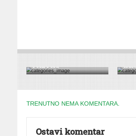
DRUŠTVO
|
VESTI
|
SREMSKA MITROVICA
DRUŠT
Večeras počinje Srem
Bliz
Folk Fest!
Kultu
TRENUTNO NEMA KOMENTARA.
Ostavi komentar