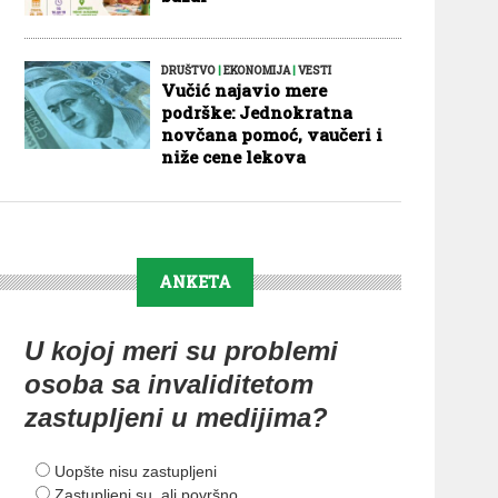
DRUŠTVO
|
EKONOMIJA
|
VESTI
Vučić najavio mere
podrške: Jednokratna
novčana pomoć, vaučeri i
niže cene lekova
ANKETA
U kojoj meri su problemi
osoba sa invaliditetom
zastupljeni u medijima?
Uopšte nisu zastupljeni
Zastupljeni su, ali površno