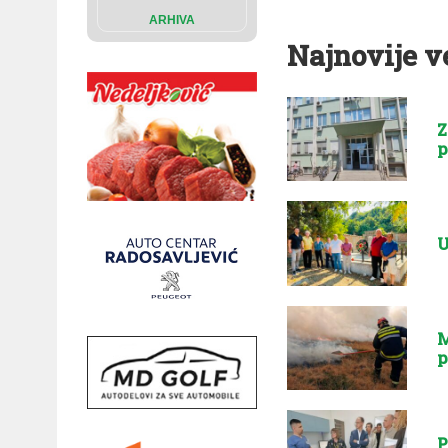
ARHIVA
Najnovije v
Z
p
U
M
p
P