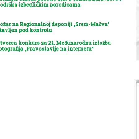
odrška izbegličkim porodicama
ožar na Regionalnoj deponiji „Srem-Mačva“
tavljen pod kontrolu
tvoren konkurs za 21. Međunarodnu izložbu
otografija „Pravoslavlje na internetu“