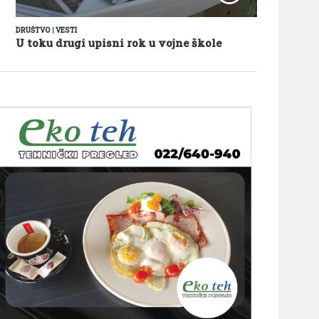
DRUŠTVO
|
VESTI
U toku drugi upisni rok u vojne škole