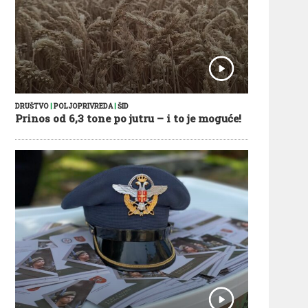
DRUŠTVO
|
POLJOPRIVREDA
|
ŠID
Prinos od 6,3 tone po jutru – i to je moguće!