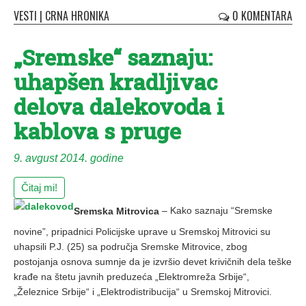
VESTI
|
CRNA HRONIKA
0 KOMENTARA
„Sremske“ saznaju:
uhapšen kradljivac
delova dalekovoda i
kablova s pruge
9. avgust 2014. godine
Čitaj mi!
Sremska Mitrovica
– Kako saznaju “Sremske
novine”, pripadnici Policijske uprave u Sremskoj Mitrovici su
uhapsili P.J. (25) sa područja Sremske Mitrovice, zbog
postojanja osnova sumnje da je izvršio devet krivičnih dela teške
krađe na štetu javnih preduzeća „Elektromreža Srbije“,
„Železnice Srbije“ i „Elektrodistribucija“ u Sremskoj Mitrovici.