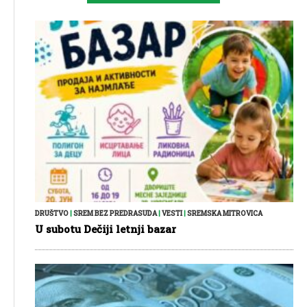
DRUŠTVO
|
SREM BEZ PREDRASUDA
|
VESTI
|
SREMSKA MITROVICA
U subotu Dečiji letnji bazar