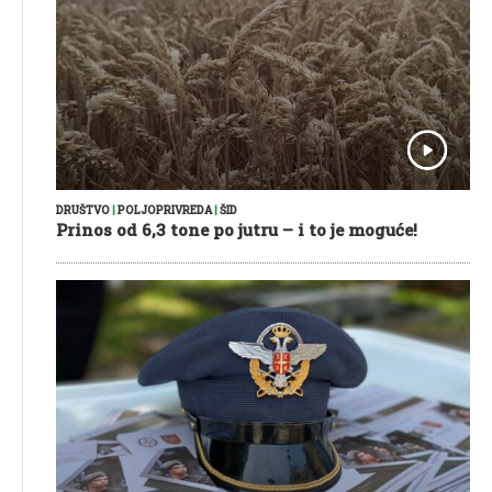
DRUŠTVO
|
POLJOPRIVREDA
|
ŠID
Prinos od 6,3 tone po jutru – i to je moguće!