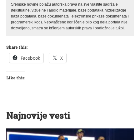
Sremske novine polažu autorska prava na sve vlastite sadržaje
(tekstualne, vizuelne i audio materijale, baze podataka, vizuelizacije
baza podataka, baze dokumenata i elektronske prikaze dokumenata i
programerski kod). Neovlašćeno korišćenje bilo kog dela portala nije
dozvoljeno, smatra se kršenjem autorskih prava i podložno je tužbi.
Share this:
Facebook
X
Like this:
Najnovije vesti