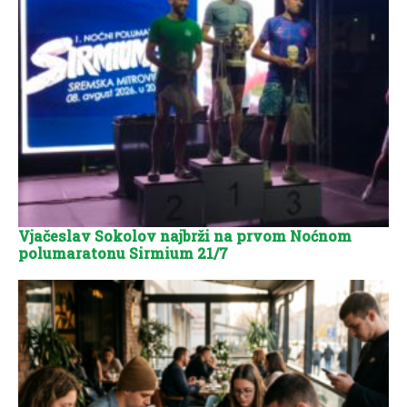
Vjačeslav Sokolov najbrži na prvom Noćnom
polumaratonu Sirmium 21/7