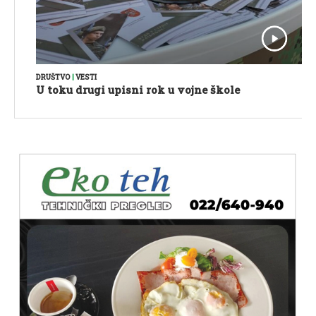
DRUŠTVO
|
VESTI
U toku drugi upisni rok u vojne škole