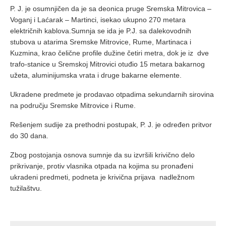
P. J. je osumnjičen da je sa deonica pruge Sremska Mitrovica –
Voganj i Laćarak – Martinci, isekao ukupno 270 metara
električnih kablova.Sumnja se ida je P.J. sa dalekovodnih
stubova u atarima Sremske Mitrovice, Rume, Martinaca i
Kuzmina, krao čelične profile dužine četiri metra, dok je iz dve
trafo-stanice u Sremskoj Mitrovici otuđio 15 metara bakarnog
užeta, aluminijumska vrata i druge bakarne elemente.
Ukradene predmete je prodavao otpadima sekundarnih sirovina
na području Sremske Mitrovice i Rume.
Rešenjem sudije za prethodni postupak, P. J. je određen pritvor
do 30 dana.
Zbog postojanja osnova sumnje da su izvršili krivično delo
prikrivanje, protiv vlasnika otpada na kojima su pronađeni
ukradeni predmeti, podneta je krivična prijava nadležnom
tužilaštvu.