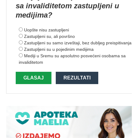
sa invaliditetom zastupljeni u
medijima?
Uopšte nisu zastupljeni
Zastupljeni su, ali površno
Zastupljeni su samo izveštaji, bez dubljeg preispitivanja
Zastupljeni su u pojedinim medijima
Mediji u Sremu su apsolutno posvećeni osobama sa
invaliditetom
GLASAJ
REZULTATI