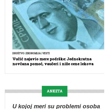
DRUŠTVO
|
EKONOMIJA
|
VESTI
Vučić najavio mere podrške: Jednokratna
novčana pomoć, vaučeri i niže cene lekova
ANKETA
U kojoj meri su problemi osoba