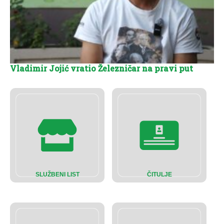
Vladimir Jojić vratio Železničar na pravi put
SLUŽBENI LIST
ČITULJE