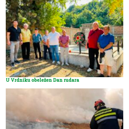
U Vrdniku obeležen Dan rudara