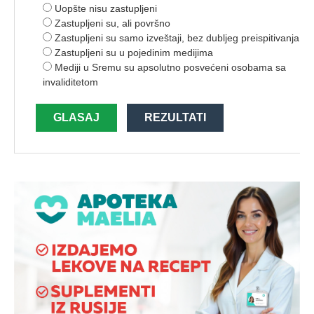
Uopšte nisu zastupljeni
Zastupljeni su, ali površno
Zastupljeni su samo izveštaji, bez dubljeg preispitivanja
Zastupljeni su u pojedinim medijima
Mediji u Sremu su apsolutno posvećeni osobama sa
invaliditetom
GLASAJ
REZULTATI