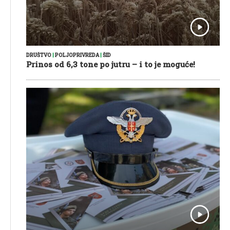
DRUŠTVO
|
POLJOPRIVREDA
|
ŠID
Prinos od 6,3 tone po jutru – i to je moguće!