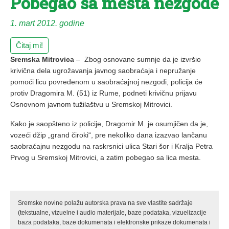
Pobegao sa mesta nezgode
1. mart 2012. godine
Čitaj mi!
Sremska Mitrovica
– Zbog osnovane sumnje da je izvršio
krivična dela ugrožavanja javnog saobraćaja i nepružanje
pomoći licu povređenom u saobraćajnoj nezgodi, policija će
protiv Dragomira M. (51) iz Rume, podneti krivičnu prijavu
Osnovnom javnom tužilaštvu u Sremskoj Mitrovici.
Kako je saopšteno iz policije, Dragomir M. je osumjičen da je,
vozeći džip „grand čiroki“, pre nekoliko dana izazvao lančanu
saobraćajnu nezgodu na raskrsnici ulica Stari šor i Kralja Petra
Prvog u Sremskoj Mitrovici, a zatim pobegao sa lica mesta.
Sremske novine polažu autorska prava na sve vlastite sadržaje
(tekstualne, vizuelne i audio materijale, baze podataka, vizuelizacije
baza podataka, baze dokumenata i elektronske prikaze dokumenata i