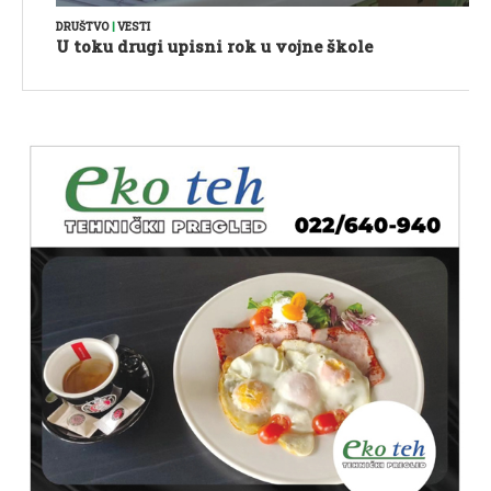
DRUŠTVO
|
VESTI
U toku drugi upisni rok u vojne škole