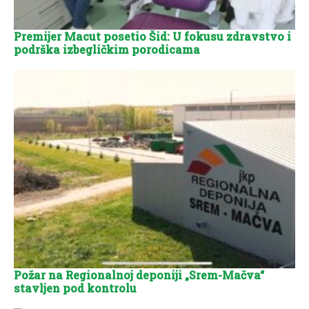
Premijer Macut posetio Šid: U fokusu zdravstvo i
podrška izbegličkim porodicama
Požar na Regionalnoj deponiji „Srem-Mačva“
stavljen pod kontrolu