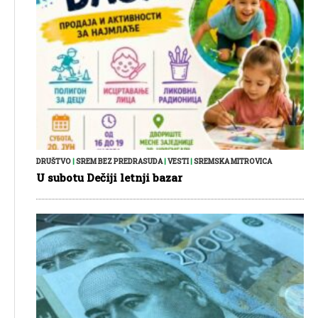
DRUŠTVO
|
SREM BEZ PREDRASUDA
|
VESTI
|
SREMSKA MITROVICA
U subotu Dečiji letnji bazar