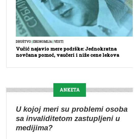
DRUŠTVO
|
EKONOMIJA
|
VESTI
Vučić najavio mere podrške: Jednokratna
novčana pomoć, vaučeri i niže cene lekova
ANKETA
U kojoj meri su problemi osoba
sa invaliditetom zastupljeni u
medijima?