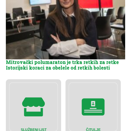
Mitrovački polumaraton je trka retkih za retke
Istorijski koraci za obelele od retkih bolesti
SLUŽBENI LIST
ČITULJE