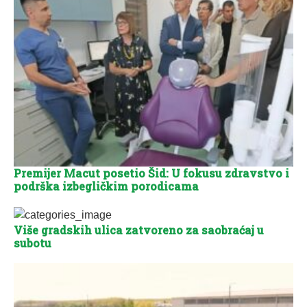
Premijer Macut posetio Šid: U fokusu zdravstvo i
podrška izbegličkim porodicama
Više gradskih ulica zatvoreno za saobraćaj u
subotu