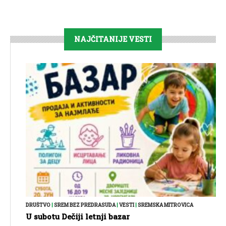
NAJČITANIJE VESTI
DRUŠTVO
|
SREM BEZ PREDRASUDA
|
VESTI
|
SREMSKA MITROVICA
U subotu Dečiji letnji bazar