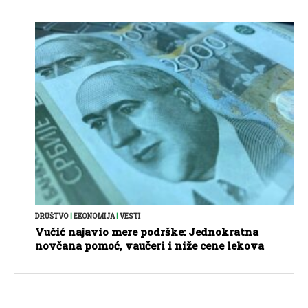
DRUŠTVO
|
EKONOMIJA
|
VESTI
Vučić najavio mere podrške: Jednokratna
novčana pomoć, vaučeri i niže cene lekova