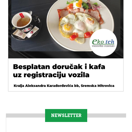
NEWSLETTER