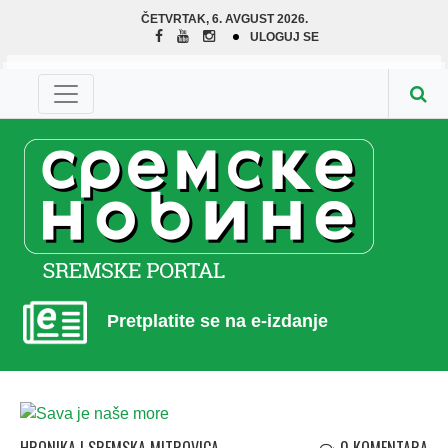
ČETVRTAK, 6. AVGUST 2026.
ULOGUJ SE
Pretplatite se na e-izdanje