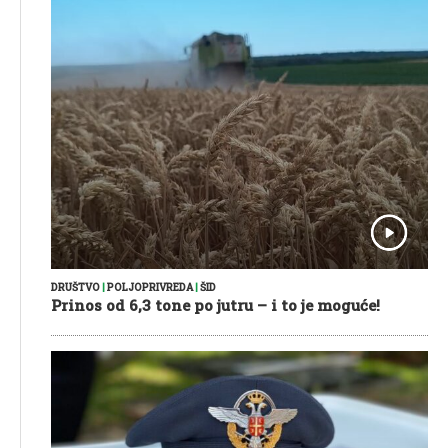
DRUŠTVO
|
POLJOPRIVREDA
|
ŠID
Prinos od 6,3 tone po jutru – i to je moguće!