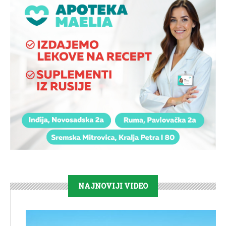
NAJNOVIJI VIDEO