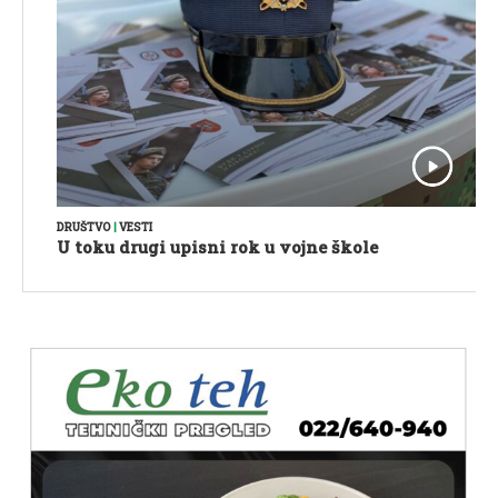
DRUŠTVO
|
VESTI
U toku drugi upisni rok u vojne škole