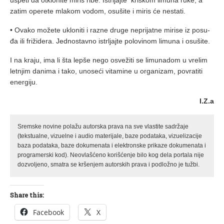
us­pe­ti da ot­klo­ni­te mi­ris ri­be. Is­tr­ljaj­te kri­škom li­mu­na ru­ke, a
za­tim ope­re­te mla­kom vo­dom, osu­ši­te i mi­ris će ne­sta­ti.
• Ova­ko mo­že­te uklo­ni­ti i raz­ne dru­ge ne­pri­jat­ne mi­ri­se iz po­su­
đa ili fri­ži­de­ra. Jed­no­stav­no is­tr­ljaj­te po­lo­vi­nom li­mu­na i osu­ši­te.
I na kra­ju, ima li šta lep­še ne­go osve­ži­ti se li­mu­na­dom u vre­lim
let­njim da­ni­ma i ta­ko, uno­se­ći vi­ta­mi­ne u or­ga­ni­zam, po­vra­ti­ti
ener­gi­ju.
I.Z.a
Sremske novine polažu autorska prava na sve vlastite sadržaje
(tekstualne, vizuelne i audio materijale, baze podataka, vizuelizacije
baza podataka, baze dokumenata i elektronske prikaze dokumenata i
programerski kod). Neovlašćeno korišćenje bilo kog dela portala nije
dozvoljeno, smatra se kršenjem autorskih prava i podložno je tužbi.
Share this:
Facebook
X