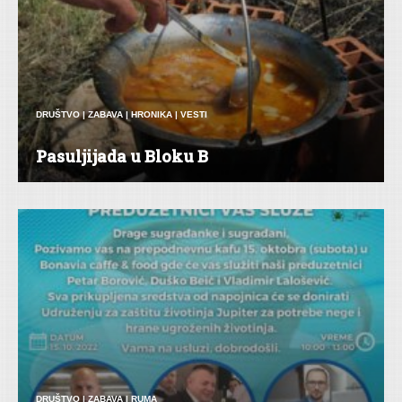
DRUŠTVO
|
ZABAVA
|
HRONIKA
|
VESTI
Pasuljijada u Bloku B
DRUŠTVO
|
ZABAVA
|
RUMA