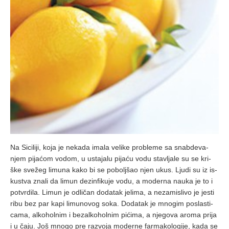
Na Si­ci­li­ji, ko­ja je ne­ka­da ima­la ve­li­ke pro­ble­me sa snab­de­va­
njem pi­ja­ćom vo­dom, u usta­ja­lu pi­ja­ću vo­du sta­vlja­le su se kri­
ške sve­žeg li­mu­na ka­ko bi se po­bolj­šao njen ukus. Lju­di su iz is­
ku­stva zna­li da li­mun dez­in­fi­ku­je vo­du, a mo­der­na na­u­ka je to i
po­tvr­di­la. Li­mun je od­li­čan do­da­tak je­li­ma, a ne­za­mi­sli­vo je je­sti
ri­bu bez par ka­pi li­mu­no­vog so­ka. Do­da­tak je mno­gim po­sla­sti­
ca­ma, al­ko­hol­nim i bez­al­ko­hol­nim pi­ći­ma, a nje­go­va aro­ma pri­ja
i u ča­ju. Još mno­go pre raz­vo­ja mo­der­ne far­ma­ko­lo­gi­je, ka­da se