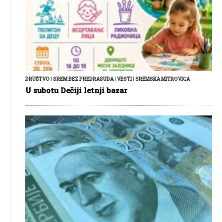
DRUŠTVO
|
SREM BEZ PREDRASUDA
|
VESTI
|
SREMSKA MITROVICA
U subotu Dečiji letnji bazar