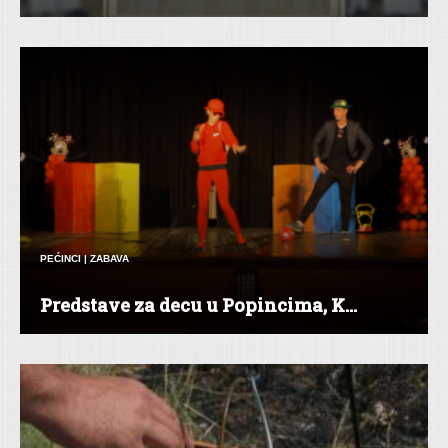
PEĆINCI
|
ZABAVA
Predstave za decu u Popincima, K...