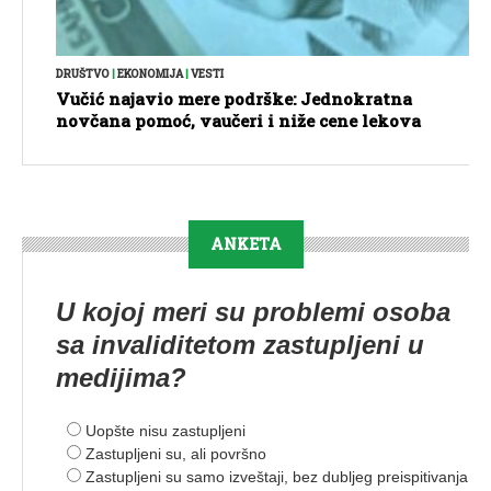
DRUŠTVO
|
EKONOMIJA
|
VESTI
Vučić najavio mere podrške: Jednokratna
novčana pomoć, vaučeri i niže cene lekova
ANKETA
U kojoj meri su problemi osoba
sa invaliditetom zastupljeni u
medijima?
Uopšte nisu zastupljeni
Zastupljeni su, ali površno
Zastupljeni su samo izveštaji, bez dubljeg preispitivanja