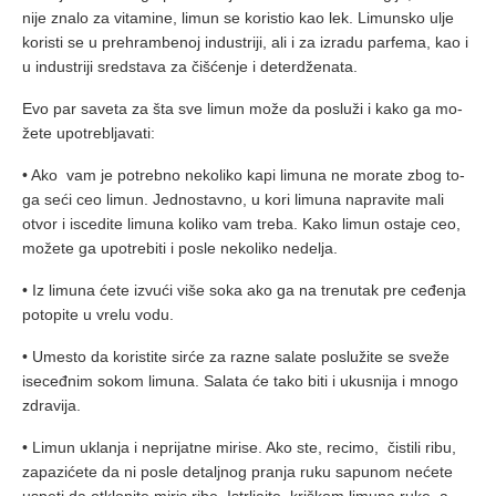
ni­je zna­lo za vi­ta­mi­ne, li­mun se ko­ri­stio kao lek. Li­mun­sko ulje
ko­ri­sti se u pre­hram­be­noj in­du­stri­ji, ali i za iz­ra­du par­fe­ma, kao i
u in­du­stri­ji sred­sta­va za či­šće­nje i de­ter­dže­na­ta.
Evo par sa­ve­ta za šta sve li­mun mo­že da po­slu­ži i ka­ko ga mo­
že­te upo­tre­blja­va­ti:
• Ako vam je po­treb­no ne­ko­li­ko ka­pi li­mu­na ne mo­ra­te zbog to­
ga se­ći ceo li­mun. Jed­no­stav­no, u ko­ri li­mu­na na­pra­vi­te ma­li
otvor i is­ce­di­te li­mu­na ko­li­ko vam tre­ba. Ka­ko li­mun osta­je ceo,
mo­že­te ga upo­tre­bi­ti i po­sle ne­ko­li­ko ne­de­lja.
• Iz li­mu­na će­te iz­vu­ći vi­še so­ka ako ga na tre­nu­tak pre ce­đe­nja
po­to­pi­te u vre­lu vo­du.
• Ume­sto da ko­ri­sti­te sir­će za raz­ne sa­la­te po­slu­ži­te se sve­že
ise­ceđ­nim so­kom li­mu­na. Sa­la­ta će ta­ko bi­ti i uku­sni­ja i mno­go
zdra­vi­ja.
• Li­mun ukla­nja i ne­pri­jat­ne mi­ri­se. Ako ste, re­ci­mo, či­sti­li ri­bu,
za­pa­zi­će­te da ni po­sle de­talj­nog pra­nja ru­ku sa­pu­nom ne­će­te