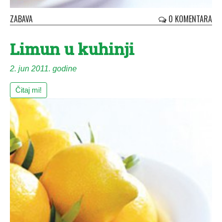
ZABAVA
0 KOMENTARA
Li­mun u ku­hi­nji
2. jun 2011. godine
Čitaj mi!