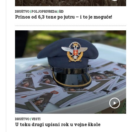
DRUŠTVO
|
POLJOPRIVREDA
|
ŠID
Prinos od 6,3 tone po jutru – i to je moguće!
DRUŠTVO
|
VESTI
U toku drugi upisni rok u vojne škole