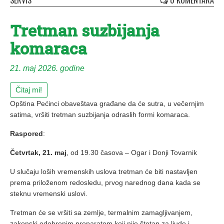
SERVIS
0 KOMENTARA
Tretman suzbijanja
komaraca
21. maj 2026. godine
Čitaj mi!
Opština Pećinci obaveštava građane da će sutra, u večernjim
satima, vršiti tretman suzbijanja odraslih formi komaraca.
Raspored
:
Četvrtak, 21. maj
, od 19.30 časova – Ogar i Donji Tovarnik
U slučaju loših vremenskih uslova tretman će biti nastavljen
prema priloženom redosledu, prvog narednog dana kada se
steknu vremenski uslovi.
Tretman će se vršiti sa zemlje, termalnim zamagljivanjem,
zakonski odobrenim preparatom koji nije štetan za ljude i