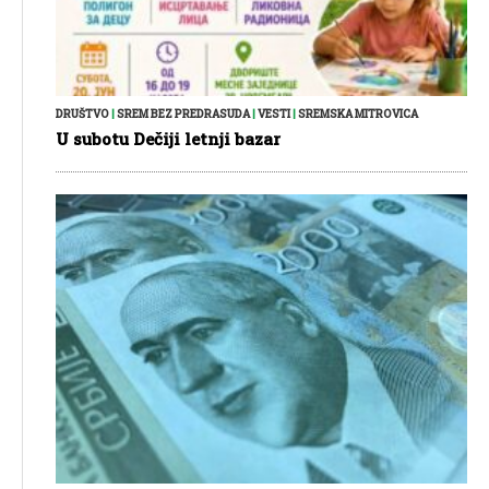
DRUŠTVO
|
SREM BEZ PREDRASUDA
|
VESTI
|
SREMSKA MITROVICA
U subotu Dečiji letnji bazar