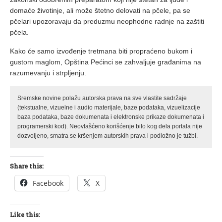
domaće životinje, ali može štetno delovati na pčele, pa se
pčelari upozoravaju da preduzmu neophodne radnje na zaštiti
pčela.
Kako će samo izvođenje tretmana biti propraćeno bukom i
gustom maglom, Opština Pećinci se zahvaljuje građanima na
razumevanju i strpljenju.
Sremske novine polažu autorska prava na sve vlastite sadržaje
(tekstualne, vizuelne i audio materijale, baze podataka, vizuelizacije
baza podataka, baze dokumenata i elektronske prikaze dokumenata i
programerski kod). Neovlašćeno korišćenje bilo kog dela portala nije
dozvoljeno, smatra se kršenjem autorskih prava i podložno je tužbi.
Share this:
Facebook
X
Like this: