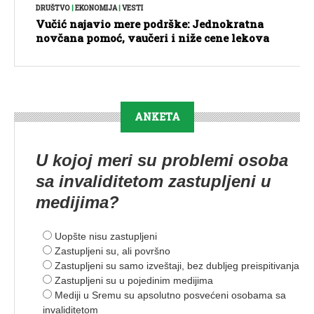
DRUŠTVO
|
EKONOMIJA
|
VESTI
Vučić najavio mere podrške: Jednokratna
novčana pomoć, vaučeri i niže cene lekova
ANKETA
U kojoj meri su problemi osoba
sa invaliditetom zastupljeni u
medijima?
Uopšte nisu zastupljeni
Zastupljeni su, ali površno
Zastupljeni su samo izveštaji, bez dubljeg preispitivanja
Zastupljeni su u pojedinim medijima
Mediji u Sremu su apsolutno posvećeni osobama sa
invaliditetom