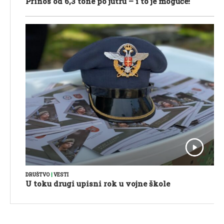
Prinos od 6,3 tone po jutru – i to je moguće!
DRUŠTVO
|
VESTI
U toku drugi upisni rok u vojne škole