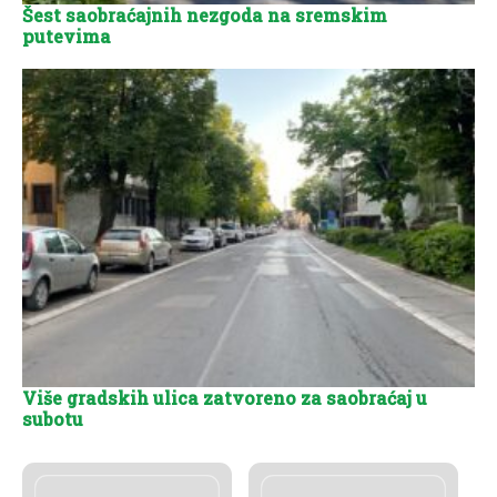
Šest saobraćajnih nezgoda na sremskim
putevima
Više gradskih ulica zatvoreno za saobraćaj u
subotu