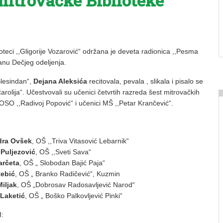
mitrovačke Biblioteke
ioteci ,,Gligorije Vozarović“ održana je deveta radionica ,,Pesma
nu Dečjeg odeljenja.
Blesindan“,
Dejana Aleksića
recitovala, pevala , slikala i pisalo se
olija“. Učestvovali su učenici četvrtih razreda šest mitrovačkih
OSO ,,Radivoj Popović“ i učenici MŠ ,,Petar Krančević“.
dra Ovšek
, OŠ ,,Triva Vitasović Lebarnik“
Puljezović
, OŠ ,,Sveti Sava“
arčeta
, OŠ „ Slobodan Bajić Paja“
Rebić
, OŠ „ Branko Radičević“, Kuzmin
Miljak
, OŠ „Dobrosav Radosavljević Narod“
 Laketić
, OŠ „ Boško Palkovljević Pinki“
: