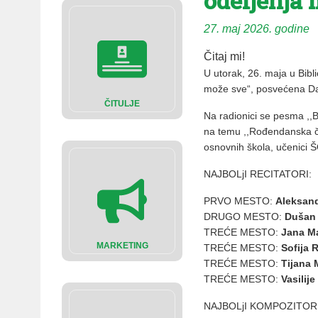
odeljenja 
27. maj 2026. godine
Čitaj mi!
U utorak, 26. maja u Bibl
može sve“, posvećena Da
ČITULJE
Na radionici se pesma ,,
na temu ,,Rođendanska čar
osnovnih škola, učenici Š
NAJBOLjI RECITATORI:
PRVO MESTO:
Aleksan
DRUGO MESTO:
Dušan 
TREĆE MESTO:
Jana M
MARKETING
TREĆE MESTO:
Sofija 
TREĆE MESTO:
Tijana 
TREĆE MESTO:
Vasilije
NAJBOLjI KOMPOZITORI