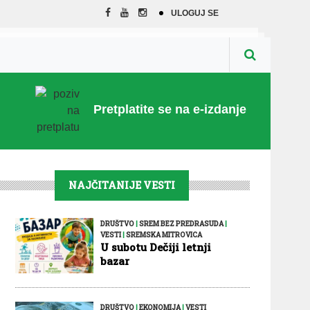
ULOGUJ SE
Pretplatite se na e-izdanje
NAJČITANIJE VESTI
DRUŠTVO
|
SREM BEZ PREDRASUDA
|
VESTI
|
SREMSKA MITROVICA
U subotu Dečiji letnji
bazar
DRUŠTVO
|
EKONOMIJA
|
VESTI