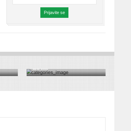
Prijavite se
DRUŠTVO
|
EKONOMIJA
|
POLJOPRIVREDA
|
VESTI
JE U
Više od stotinu izlagača
na R...