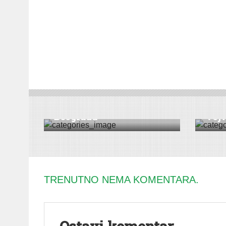
KULTURA
|
VESTI
|
ŠID
DRUŠT
Šidska “Rasprodaja” u
Poče
Beogradu
Vojv
TRENUTNO NEMA KOMENTARA.