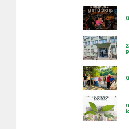
U
Z
p
U
U
k