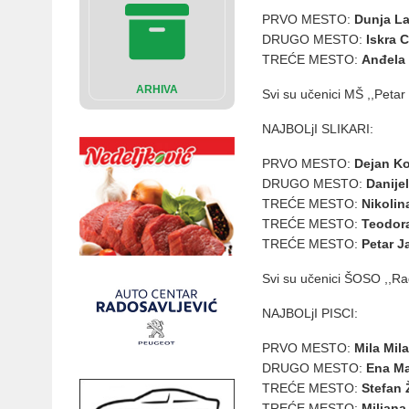
PRVO MESTO:
Dunja La
DRUGO MESTO:
Iskra 
TREĆE MESTO:
Anđela 
ARHIVA
Svi su učenici MŠ ,,Petar
NAJBOLjI SLIKARI:
PRVO MESTO:
Dejan Ko
DRUGO MESTO:
Danije
TREĆE MESTO:
Nikolin
TREĆE MESTO:
Teodor
TREĆE MESTO:
Petar J
Svi su učenici ŠOSO ,,Ra
NAJBOLjI PISCI:
PRVO MESTO:
Mila Mila
DRUGO MESTO:
Ena Ma
TREĆE MESTO:
Stefan 
TREĆE MESTO:
Miljana