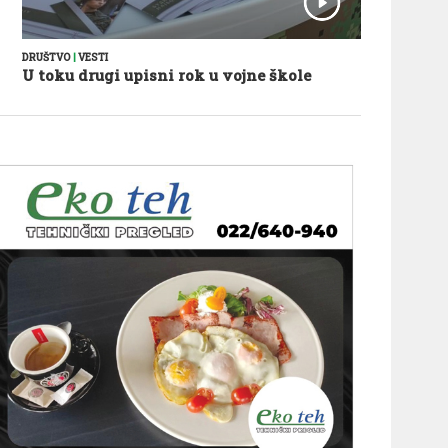
DRUŠTVO
|
VESTI
U toku drugi upisni rok u vojne škole