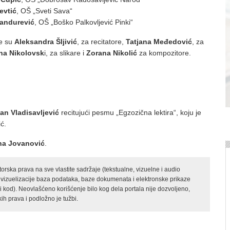
evtić
, OŠ „Sveti Sava“
Pandurević
, OŠ „Boško Palkovljević Pinki“
re su
Aleksandra Šljivić
, za recitatore,
Tatjana Međedović
, za
na Nikolovsk
i, za slikare i
Zorana Nikolić
za kompozitore.
an Vladisavljević
recitujući pesmu „Egzozična lektira“, koju je
ć.
na Jovanović
.
rska prava na sve vlastite sadržaje (tekstualne, vizuelne i audio
 vizuelizacije baza podataka, baze dokumenata i elektronske prikaze
kod). Neovlašćeno korišćenje bilo kog dela portala nije dozvoljeno,
ih prava i podložno je tužbi.