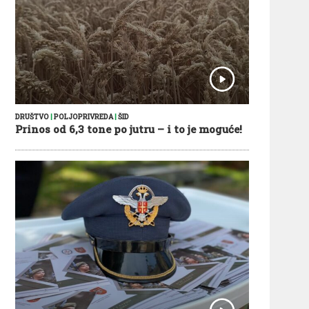
DRUŠTVO
|
POLJOPRIVREDA
|
ŠID
Prinos od 6,3 tone po jutru – i to je moguće!