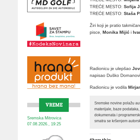
TREĆE MESTO:
Sofija J
TREĆE MESTO:
Staša 
Žiri koji je pratio takmiča
pisce,
Monika Mijić
i
Iva
Radionicu je ulepšao
Jov
napisao Duško Domanovi
Radionicu je vodila
Mirja
Sremske novine polažu auto
VREME
materijale, baze podataka,
dokumenata i programerski 
Sremska Mitrovica
smatra se kršenjem autorsk
07.08.2026., 19:25