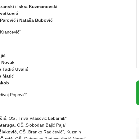
zanski
i
Iskra Kuzmanovski
Cvetković
Parović
i
Nataša Bubović
 Krančević“
jić
l Novak
a Tadić Uvalić
a Matić
akob
divoj Popović“
čić
, OŠ ,,Triva Vitasović Lebarnik“
taruga
, OŠ,,Slobodan Bajić Paja“
Živković
, OŠ „Branko Radičević“, Kuzmin
 Čupić
, OŠ „Dobrosav Radosavljević Narod“