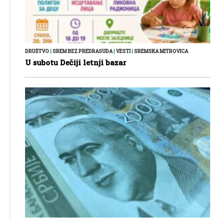
DRUŠTVO
|
SREM BEZ PREDRASUDA
|
VESTI
|
SREMSKA MITROVICA
U subotu Dečiji letnji bazar