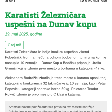
SPORT
0 KOMENTARA
Karatisti Železničara
uspešni na Dunav kupu
19. maj 2025. godine
Čitaj mi!
Karatisti Železničara iz Inđije imali su uspešan vikend.
Pobednički tron na međunarodnom bodovnom turniru na kom je
nastupilo 10 zemalja – Dunav Kup u Beočinu pripao je Urošu
Grmuši koji je izborio prvo mesto u borbama u kategoriji -47 kg.
Aleksandra Bodrožić izborila je treće mesto u katama apsolutnoj
kategoriji u konkurenciji 32 takmičarke iz 10 zemalja, kao i Petar
Popović u kategoriji sportske borbe 50kg. Poletarac Teodor
Rokvić izborio je prvo mesto u C klasi u katama.
Sremske novine polažu autorska prava na sve vlastite sadržaje
(tekstualne, vizuelne i audio materijale, baze podataka, vizuelizacije