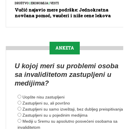
DRUŠTVO
|
EKONOMIJA
|
VESTI
Vučić najavio mere podrške: Jednokratna
novčana pomoć, vaučeri i niže cene lekova
ANKETA
U kojoj meri su problemi osoba
sa invaliditetom zastupljeni u
medijima?
Uopšte nisu zastupljeni
Zastupljeni su, ali površno
Zastupljeni su samo izveštaji, bez dubljeg preispitivanja
Zastupljeni su u pojedinim medijima
Mediji u Sremu su apsolutno posvećeni osobama sa
invaliditetom