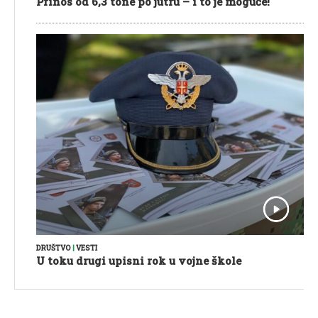
Prinos od 6,3 tone po jutru – i to je moguće!
DRUŠTVO
|
VESTI
U toku drugi upisni rok u vojne škole