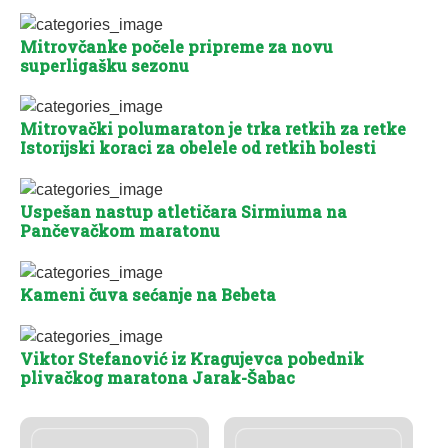
Mitrovčanke počele pripreme za novu
superligašku sezonu
Mitrovački polumaraton je trka retkih za retke
Istorijski koraci za obelele od retkih bolesti
Uspešan nastup atletičara Sirmiuma na
Pančevačkom maratonu
Kameni čuva sećanje na Bebeta
Viktor Stefanović iz Kragujevca pobednik
plivačkog maratona Jarak-Šabac