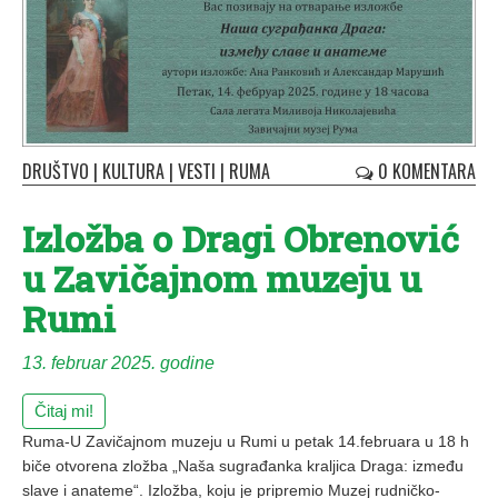
DRUŠTVO
|
KULTURA
|
VESTI
|
RUMA
0 KOMENTARA
Izložba o Dragi Obrenović
u Zavičajnom muzeju u
Rumi
13. februar 2025. godine
Čitaj mi!
Ruma-U Zavičajnom muzeju u Rumi u petak 14.februara u 18 h
biče otvorena zložba „Naša sugrađanka kraljica Draga: između
slave i anateme“. Izložba, koju je pripremio Muzej rudničko-