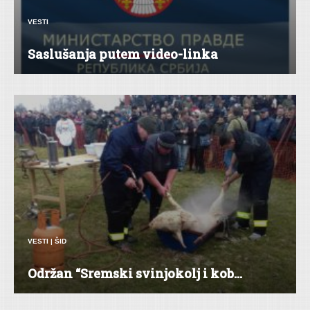
VESTI
Saslušanja putem video-linka
VESTI
|
ŠID
Održan “Sremski svinjokolj i kob...