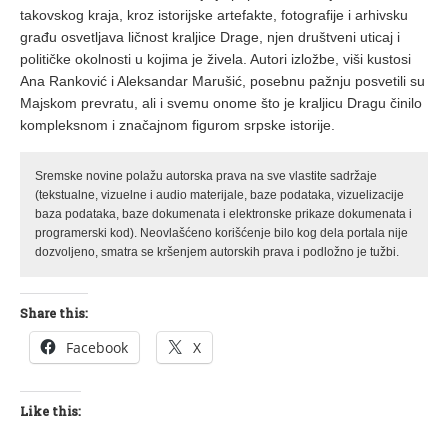
takovskog kraja, kroz istorijske artefakte, fotografije i arhivsku
građu osvetljava ličnost kraljice Drage, njen društveni uticaj i
političke okolnosti u kojima je živela. Autori izložbe, viši kustosi
Ana Ranković i Aleksandar Marušić, posebnu pažnju posvetili su
Majskom prevratu, ali i svemu onome što je kraljicu Dragu činilo
kompleksnom i značajnom figurom srpske istorije.
Sremske novine polažu autorska prava na sve vlastite sadržaje
(tekstualne, vizuelne i audio materijale, baze podataka, vizuelizacije
baza podataka, baze dokumenata i elektronske prikaze dokumenata i
programerski kod). Neovlašćeno korišćenje bilo kog dela portala nije
dozvoljeno, smatra se kršenjem autorskih prava i podložno je tužbi.
Share this:
Facebook
X
Like this: