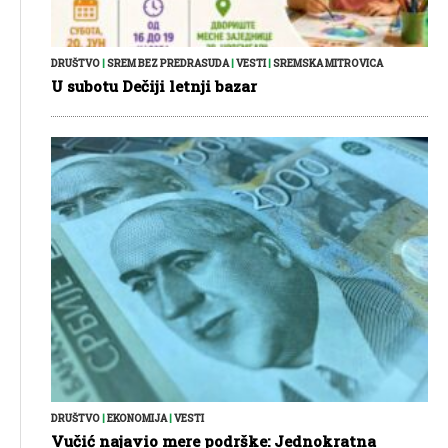
DRUŠTVO
|
SREM BEZ PREDRASUDA
|
VESTI
|
SREMSKA MITROVICA
U subotu Dečiji letnji bazar
DRUŠTVO
|
EKONOMIJA
|
VESTI
Vučić najavio mere podrške: Jednokratna