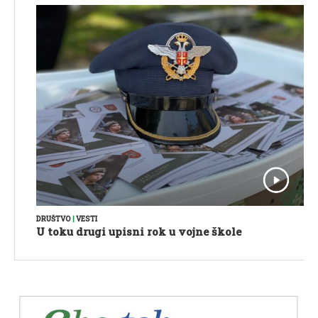
DRUŠTVO
|
VESTI
U toku drugi upisni rok u vojne škole