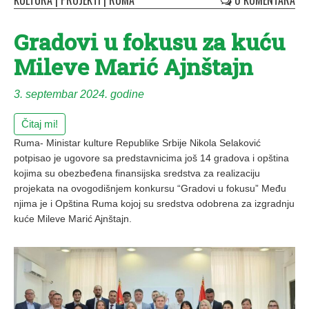
KULTURA
|
PROJEKTI
|
RUMA
0 KOMENTARA
Gradovi u fokusu za kuću
Mileve Marić Ajnštajn
3. septembar 2024. godine
Čitaj mi!
Ruma- Ministar kulture Republike Srbije Nikola Selaković
potpisao je ugovore sa predstavnicima još 14 gradova i opština
kojima su obezbeđena finansijska sredstva za realizaciju
projekata na ovogodišnjem konkursu “Gradovi u fokusu” Među
njima je i Opština Ruma kojoj su sredstva odobrena za izgradnju
kuće Mileve Marić Ajnštajn.