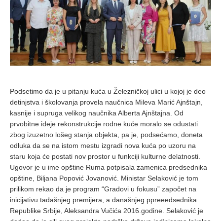
Podsetimo da je u pitanju kuća u Železničkoj ulici u kojoj je deo
detinjstva i školovanja provela naučnica Mileva Marić Ajnštajn,
kasnije i supruga velikog naučnika Alberta Ajnštajna. Od
prvobitne ideje rekonstrukcije rodne kuće moralo se odustati
zbog izuzetno lošeg stanja objekta, pa je, podsećamo, doneta
odluka da se na istom mestu izgradi nova kuća po uzoru na
staru koja će postati nov prostor u funkciji kulturne delatnosti.
Ugovor je u ime opštine Ruma potpisala zamenica predsednika
opštine, Biljana Popović Jovanović. Ministar Selaković je tom
prilikom rekao da je program “Gradovi u fokusu” započet na
inicijativu tadašnjeg premijera, a današnjeg ppreeedsednika
Republike Srbije, Aleksandra Vučića 2016.godine. Selaković je