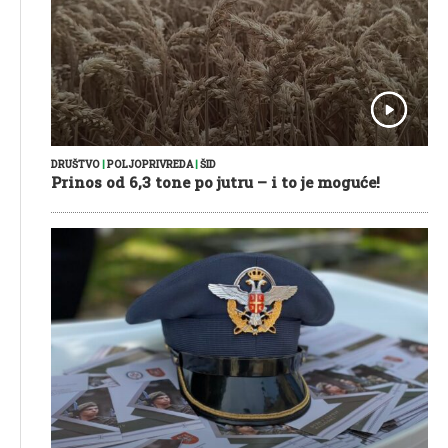
DRUŠTVO
|
POLJOPRIVREDA
|
ŠID
Prinos od 6,3 tone po jutru – i to je moguće!