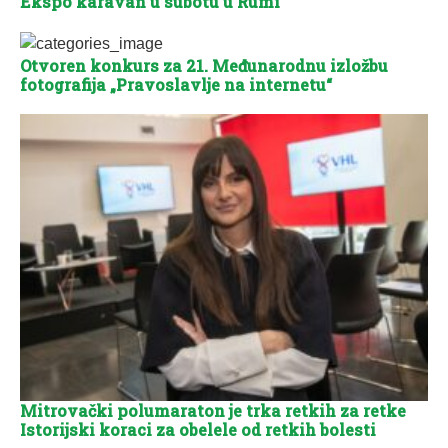
Ekspo karavan u subotu u Rumi
Otvoren konkurs za 21. Međunarodnu izložbu
fotografija „Pravoslavlje na internetu“
Mitrovački polumaraton je trka retkih za retke
Istorijski koraci za obelele od retkih bolesti