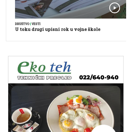
DRUŠTVO
|
VESTI
U toku drugi upisni rok u vojne škole