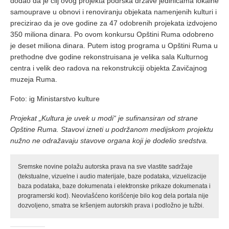
dodao da je cilj ovog projekta podrška države jedinicama lokalne
samouprave u obnovi i renoviranju objekata namenjenih kulturi i
precizirao da je ove godine za 47 odobrenih projekata izdvojeno
350 miliona dinara. Po ovom konkursu Opštini Ruma odobreno
je deset miliona dinara. Putem istog programa u Opštini Ruma u
prethodne dve godine rekonstruisana je velika sala Kulturnog
centra i velik deo radova na rekonstrukciji objekta Zavičajnog
muzeja Ruma.
Foto: ig Ministarstvo kulture
Projekat „Kultura je uvek u modi“ je sufinansiran od strane
Opštine Ruma. Stavovi izneti u podržanom medijskom projektu
nužno ne odražavaju stavove organa koji je dodelio sredstva.
Sremske novine polažu autorska prava na sve vlastite sadržaje
(tekstualne, vizuelne i audio materijale, baze podataka, vizuelizacije
baza podataka, baze dokumenata i elektronske prikaze dokumenata i
programerski kod). Neovlašćeno korišćenje bilo kog dela portala nije
dozvoljeno, smatra se kršenjem autorskih prava i podložno je tužbi.