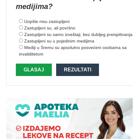
medijima?
Uopšte nisu zastupljeni
Zastupljeni su, ali površno
Zastupljeni su samo izveštaji, bez dubljeg preispitivanja
Zastupljeni su u pojedinim medijima
Mediji u Sremu su apsolutno posvećeni osobama sa
invaliditetom
GLASAJ
REZULTATI