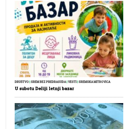
DRUŠTVO
|
SREM BEZ PREDRASUDA
|
VESTI
|
SREMSKA MITROVICA
U subotu Dečiji letnji bazar