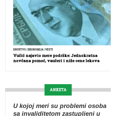
DRUŠTVO
|
EKONOMIJA
|
VESTI
Vučić najavio mere podrške: Jednokratna
novčana pomoć, vaučeri i niže cene lekova
ANKETA
U kojoj meri su problemi osoba
sa invaliditetom zastupljeni u