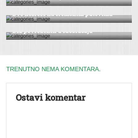
Dve nesreće na sremskim putevima
SERVIS
Bez povređenih u saobraćaju
TRENUTNO NEMA KOMENTARA.
Ostavi komentar