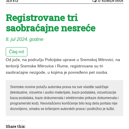
SERVIS
0 KOMENTARA
Registrovane tri
saobraćajne nesreće
8. jul 2024. godine
Čitaj mi!
Od juče, na području Policijske uprave u Sremskoj Mitrovici, na
teritoriji Sremske Mitrovice i Rume, registrovane su tri
saobraćajne nezgode, u kojima je povređeno pet osoba.
Sremske novine polažu autorska prava na sve vlastite sadržaje
(tekstualne, vizuelne i audio materijale, baze podataka, vizuelizacije
baza podataka, baze dokumenata i elektronske prikaze dokumenata i
programerski kod). Neovlašćeno korišćenje bilo kog dela portala nije
dozvoljeno, smatra se kršenjem autorskih prava i podložno je tužbi.
Share this: