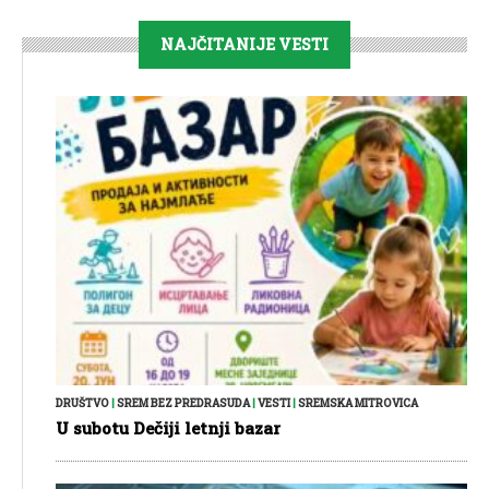
NAJČITANIJE VESTI
DRUŠTVO
|
SREM BEZ PREDRASUDA
|
VESTI
|
SREMSKA MITROVICA
U subotu Dečiji letnji bazar