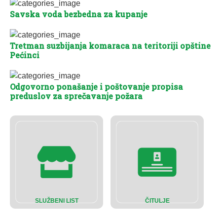
Savska voda bezbedna za kupanje
Tretman suzbijanja komaraca na teritoriji opštine
Pećinci
Odgovorno ponašanje i poštovanje propisa
preduslov za sprečavanje požara
SLUŽBENI LIST
ČITULJE