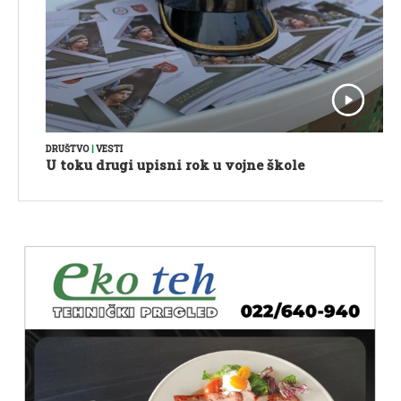
DRUŠTVO
|
VESTI
U toku drugi upisni rok u vojne škole