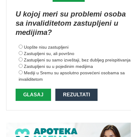
U kojoj meri su problemi osoba
sa invaliditetom zastupljeni u
medijima?
Uopšte nisu zastupljeni
Zastupljeni su, ali površno
Zastupljeni su samo izveštaji, bez dubljeg preispitivanja
Zastupljeni su u pojedinim medijima
Mediji u Sremu su apsolutno posvećeni osobama sa
invaliditetom
GLASAJ
REZULTATI