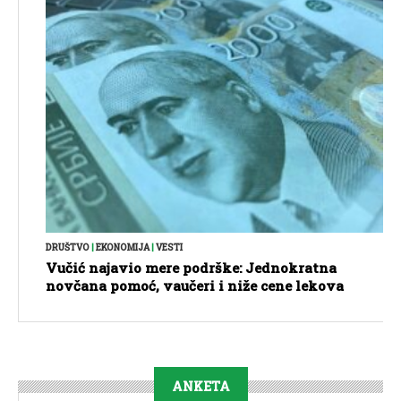
DRUŠTVO
|
EKONOMIJA
|
VESTI
Vučić najavio mere podrške: Jednokratna
novčana pomoć, vaučeri i niže cene lekova
ANKETA