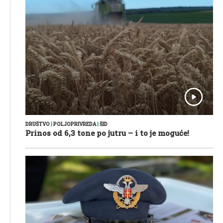
DRUŠTVO
|
POLJOPRIVREDA
|
ŠID
Prinos od 6,3 tone po jutru – i to je moguće!