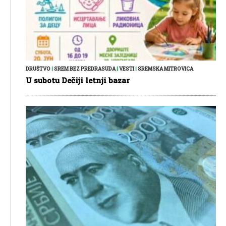
DRUŠTVO
|
SREM BEZ PREDRASUDA
|
VESTI
|
SREMSKA MITROVICA
U subotu Dečiji letnji bazar