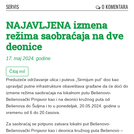
SERVIS
0 KOMENTARA
NAJAVLJENA izmena
režima saobraćaja na dve
deonice
17. maj 2024. godine
Čitaj mi!
Preduzeće održavanje ulica i puteva „Sirmijum put“ doo kao
upravljač putne infrastrukture obaveštava građane da će doći do
izmene režima saobraćaja na lokalnom putu Bešenovo-
Bešenovački Prnjavor kao i na deonici kružnog puta od
Bešenova do Šuljma i to u ponedeljak, 20.05.2024. godine u
vremenu od 6 do 20.časova.
Za saobraćaj se potpuno zatvara lokalni put Bešenovo-
Bešenovački Prnjavor kao i deonica kružnog puta Bešenovo –