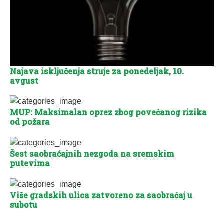
Najava isključenja struje za ponedeljak, 10.
avgust
MUP: Maksimalan oprez zbog povećanog rizika
od požara
Šest saobraćajnih nezgoda na sremskim
putevima
Više gradskih ulica zatvoreno za saobraćaj u
subotu