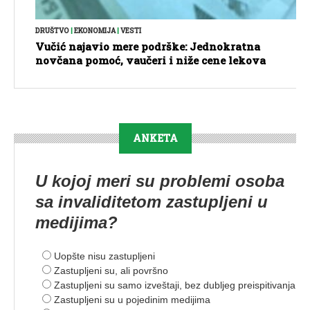
DRUŠTVO
|
EKONOMIJA
|
VESTI
Vučić najavio mere podrške: Jednokratna
novčana pomoć, vaučeri i niže cene lekova
ANKETA
U kojoj meri su problemi osoba
sa invaliditetom zastupljeni u
medijima?
Uopšte nisu zastupljeni
Zastupljeni su, ali površno
Zastupljeni su samo izveštaji, bez dubljeg preispitivanja
Zastupljeni su u pojedinim medijima