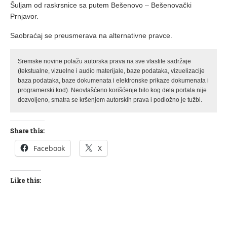
Šuljam od raskrsnice sa putem Bešenovo – Bešenovački
Prnjavor.
Saobraćaj se preusmerava na alternativne pravce.
Sremske novine polažu autorska prava na sve vlastite sadržaje
(tekstualne, vizuelne i audio materijale, baze podataka, vizuelizacije
baza podataka, baze dokumenata i elektronske prikaze dokumenata i
programerski kod). Neovlašćeno korišćenje bilo kog dela portala nije
dozvoljeno, smatra se kršenjem autorskih prava i podložno je tužbi.
Share this:
Facebook
X
Like this: