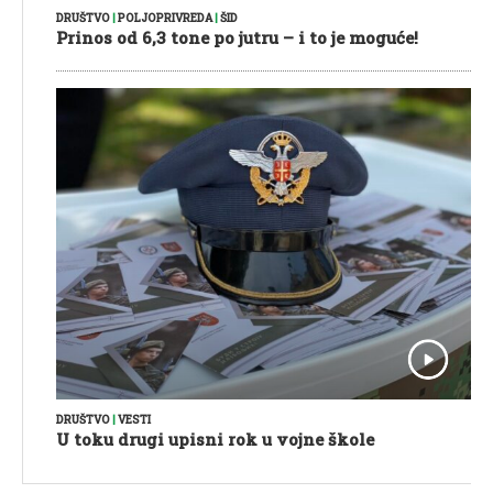
DRUŠTVO
|
POLJOPRIVREDA
|
ŠID
Prinos od 6,3 tone po jutru – i to je moguće!
DRUŠTVO
|
VESTI
U toku drugi upisni rok u vojne škole