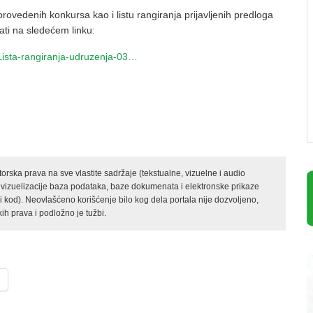
rovedenih konkursa kao i listu rangiranja prijavljenih predloga
ti na sledećem linku:
Lista-rangiranja-udruzenja-03…
rska prava na sve vlastite sadržaje (tekstualne, vizuelne i audio
 vizuelizacije baza podataka, baze dokumenata i elektronske prikaze
kod). Neovlašćeno korišćenje bilo kog dela portala nije dozvoljeno,
ih prava i podložno je tužbi.