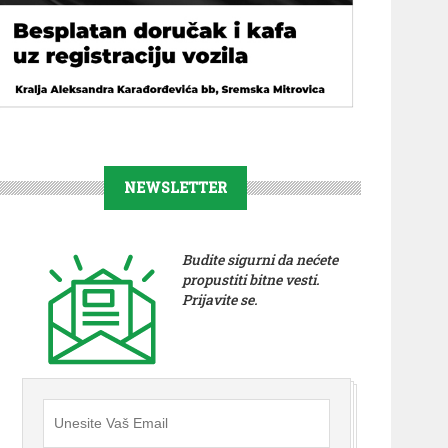
NEWSLETTER
Budite sigurni da nećete
propustiti bitne vesti.
Prijavite se.