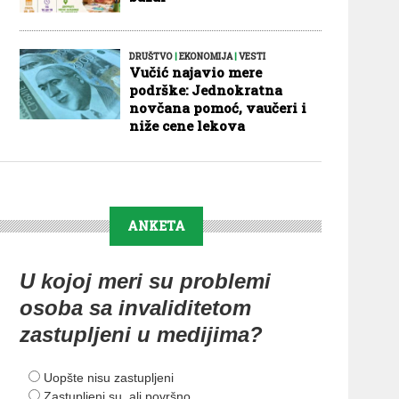
DRUŠTVO
|
EKONOMIJA
|
VESTI
Vučić najavio mere
podrške: Jednokratna
novčana pomoć, vaučeri i
niže cene lekova
ANKETA
U kojoj meri su problemi
osoba sa invaliditetom
zastupljeni u medijima?
Uopšte nisu zastupljeni
Zastupljeni su, ali površno