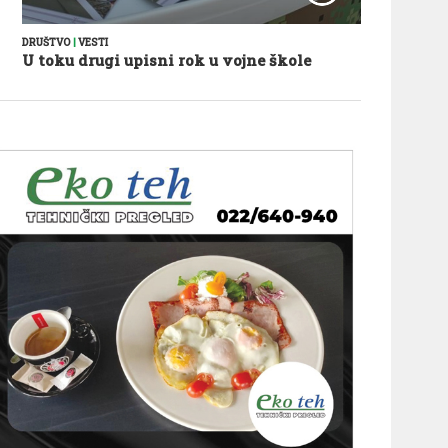
DRUŠTVO
|
VESTI
U toku drugi upisni rok u vojne škole