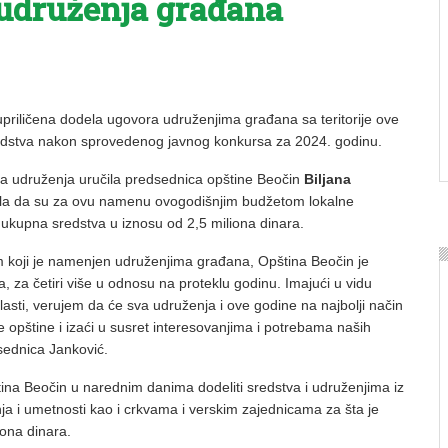
 udruženja građana
upriličena dodela ugovora udruženjima građana sa teritorije ove
redstva nakon sprovedenog javnog konkursa za 2024. godinu.
a udruženja uručila predsednica opštine Beočin
Biljana
sila da su za ovu namenu ovogodišnjim budžetom lokalne
kupna sredstva u iznosu od 2,5 miliona dinara.
 koji je namenjen udruženjima građana, Opština Beočin je
, za četiri više u odnosu na proteklu godinu. Imajući u vidu
lasti, verujem da će sva udruženja i ove godine na najbolji način
e opštine i izaći u susret interesovanjima i potrebama naših
sednica Janković.
ina Beočin u narednim danima dodeliti sredstva i udruženjima iz
nja i umetnosti kao i crkvama i verskim zajednicama za šta je
iona dinara.