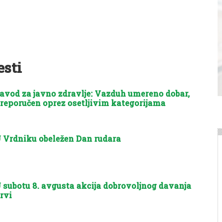
esti
avod za javno zdravlje: Vazduh umereno dobar,
reporučen oprez osetljivim kategorijama
 Vrdniku obeležen Dan rudara
 subotu 8. avgusta akcija dobrovoljnog davanja
rvi