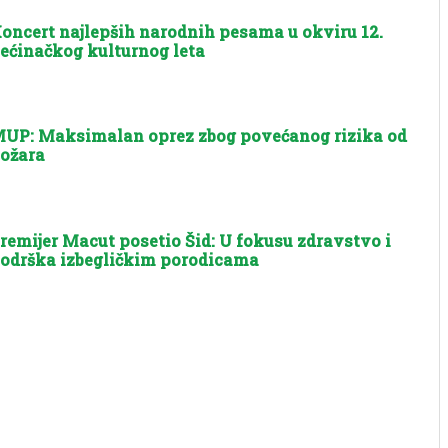
oncert najlepših narodnih pesama u okviru 12.
ećinačkog kulturnog leta
UP: Maksimalan oprez zbog povećanog rizika od
ožara
remijer Macut posetio Šid: U fokusu zdravstvo i
odrška izbegličkim porodicama