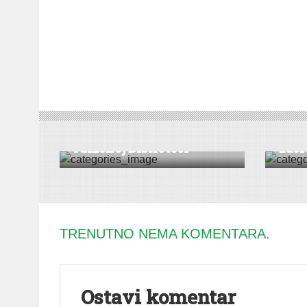
VESTI
VESTI
Književno veče u
Da l
rumskoj Biblioteci
zasl
TRENUTNO NEMA KOMENTARA.
Ostavi komentar