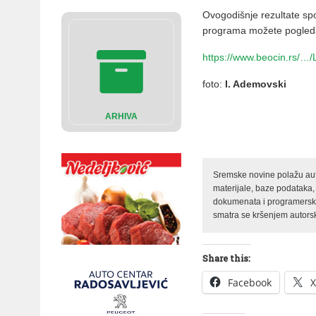
Ovogodišnje rezultate spo
programa možete pogleda
https://www.beocin.rs/…/
foto:
I. Ademovski
ARHIVA
Sremske novine polažu auto
materijale, baze podataka,
dokumenata i programerski 
smatra se kršenjem autorsk
Share this:
Facebook
X