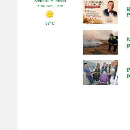
Sremska Mitrovica
06.08.2026., 19:35
K
P
37°C
M
p
P
p