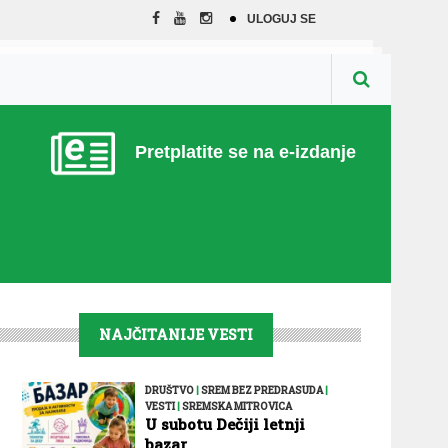
ULOGUJ SE
Pretplatite se na e-izdanje
NAJČITANIJE VESTI
DRUŠTVO
|
SREM BEZ PREDRASUDA
|
VESTI
|
SREMSKA MITROVICA
U subotu Dečiji letnji
bazar