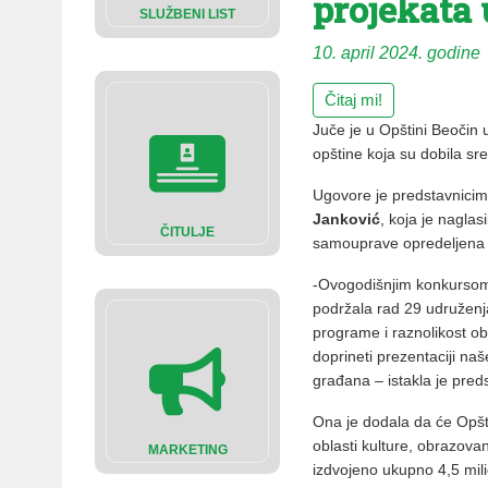
projekata
SLUŽBENI LIST
10. april 2024. godine
Čitaj mi!
Juče je u Opštini Beočin 
opštine koja su dobila s
Ugovore je predstavnicim
Janković
, koja je nagla
ČITULJE
samouprave opredeljena u
-Ovogodišnjim konkursom
podržala rad 29 udruženja
programe i raznolikost ob
doprineti prezentaciji naš
građana – istakla je pred
Ona je dodala da će Opšt
oblasti kulture, obrazova
MARKETING
izdvojeno ukupno 4,5 mil