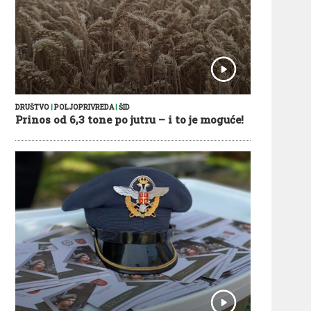
DRUŠTVO
|
POLJOPRIVREDA
|
ŠID
Prinos od 6,3 tone po jutru – i to je moguće!