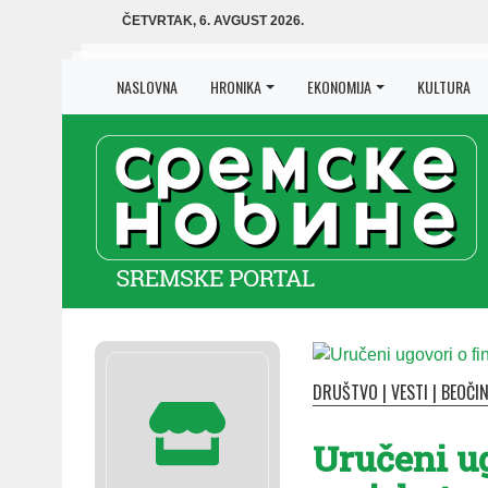
ČETVRTAK, 6. AVGUST 2026.
NASLOVNA
HRONIKA
EKONOMIJA
KULTURA
DRUŠTVO
|
VESTI
|
BEOČI
Uručeni ug