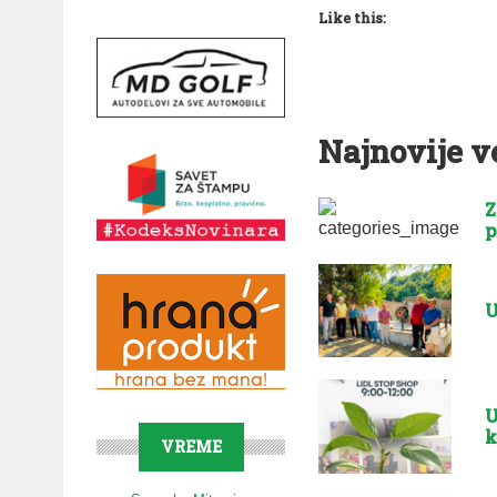
Like this:
Najnovije v
Z
p
U
U
k
VREME