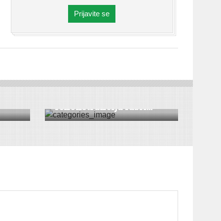
Prijavite se
VESTI
Pripreme za
rekonstrukciju fabri...