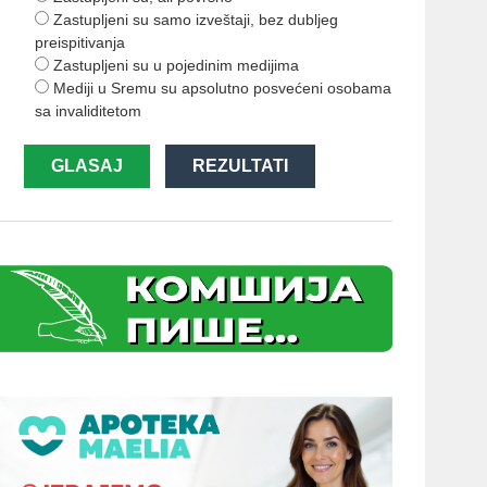
Zastupljeni su samo izveštaji, bez dubljeg
preispitivanja
Zastupljeni su u pojedinim medijima
Mediji u Sremu su apsolutno posvećeni osobama
sa invaliditetom
GLASAJ
REZULTATI