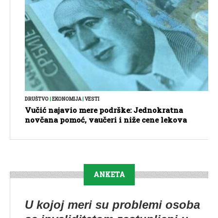
DRUŠTVO
|
EKONOMIJA
|
VESTI
Vučić najavio mere podrške: Jednokratna
novčana pomoć, vaučeri i niže cene lekova
ANKETA
U kojoj meri su problemi osoba