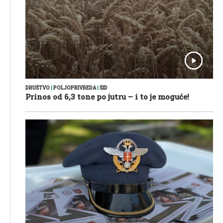
DRUŠTVO
|
POLJOPRIVREDA
|
ŠID
Prinos od 6,3 tone po jutru – i to je moguće!