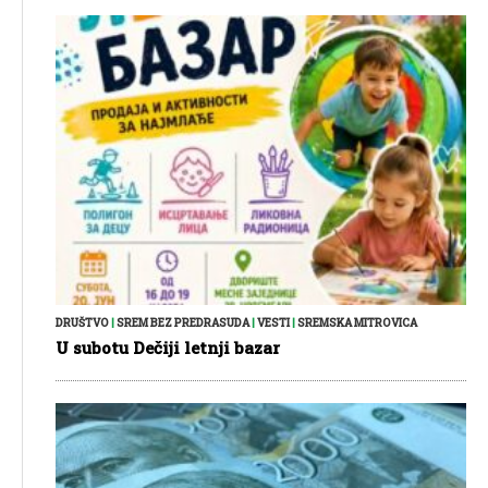
DRUŠTVO
|
SREM BEZ PREDRASUDA
|
VESTI
|
SREMSKA MITROVICA
U subotu Dečiji letnji bazar