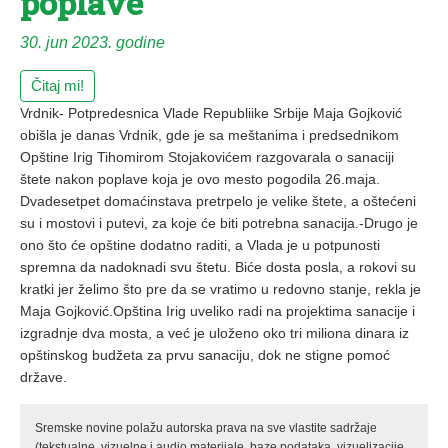
poplave
30. jun 2023. godine
Čitaj mi!
Vrdnik- Potpredesnica Vlade Republiike Srbije Maja Gojković
obišla je danas Vrdnik, gde je sa meštanima i predsednikom
Opštine Irig Tihomirom Stojakovićem razgovarala o sanaciji
štete nakon poplave koja je ovo mesto pogodila 26.maja.
Dvadesetpet domaćinstava pretrpelo je velike štete, a oštećeni
su i mostovi i putevi, za koje će biti potrebna sanacija.-Drugo je
ono što će opštine dodatno raditi, a Vlada je u potpunosti
spremna da nadoknadi svu štetu. Biće dosta posla, a rokovi su
kratki jer želimo što pre da se vratimo u redovno stanje, rekla je
Maja Gojković.Opština Irig uveliko radi na projektima sanacije i
izgradnje dva mosta, a već je uloženo oko tri miliona dinara iz
opštinskog budžeta za prvu sanaciju, dok ne stigne pomoć
države.
Sremske novine polažu autorska prava na sve vlastite sadržaje
(tekstualne, vizuelne i audio materijale, baze podataka, vizuelizacije