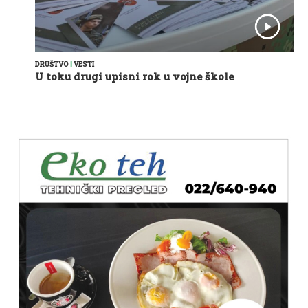
DRUŠTVO
|
VESTI
U toku drugi upisni rok u vojne škole