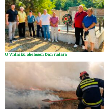
U Vrdniku obeležen Dan rudara