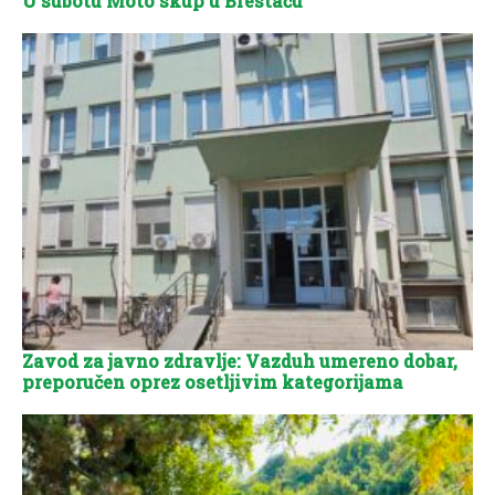
U subotu Moto skup u Brestaču
Zavod za javno zdravlje: Vazduh umereno dobar,
preporučen oprez osetljivim kategorijama