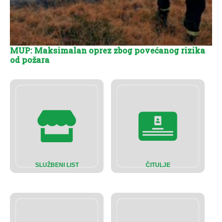
MUP: Maksimalan oprez zbog povećanog rizika
od požara
SLUŽBENI LIST
ČITULJE