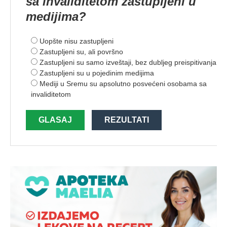
sa invaliditetom zastupljeni u
medijima?
Uopšte nisu zastupljeni
Zastupljeni su, ali površno
Zastupljeni su samo izveštaji, bez dubljeg preispitivanja
Zastupljeni su u pojedinim medijima
Mediji u Sremu su apsolutno posvećeni osobama sa
invaliditetom
GLASAJ
REZULTATI