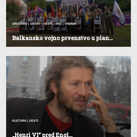
DRUŠTVO
|
SPORT
|
VESTI
|
IRIG
|
VRDNIK
Balkansko vojno prvenstvo u plan...
KULTURA
|
VESTI
„Henri VI“ pred Engl...