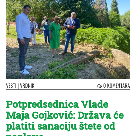
VESTI
|
VRDNIK
0 KOMENTARA
Potpredsednica Vlade
Maja Gojković: Država će
platiti sanaciju štete od