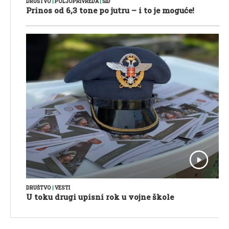
DRUŠTVO
|
POLJOPRIVREDA
|
ŠID
Prinos od 6,3 tone po jutru – i to je moguće!
DRUŠTVO
|
VESTI
U toku drugi upisni rok u vojne škole