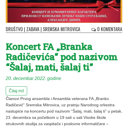
DRUŠTVO
|
ZABAVA
|
SREMSKA MITROVICA
0 KOMENTARA
Koncert FA „Branka
Radičevića“ pod nazivom
“Šalaj, mati, šalaj ti”
20. decembar 2022. godine
Čitaj mi!
Članovi Prvog ansambla i Ansambla veterana FA „Branko
Radičević“ Sremska Mitrovica, uz pratnju Narodnog orkestra
nastupiće na koncertu pod nazivom “Šalaj, mati, šalaj ti” u petak,
23. decembra sa početkom u 19 sati u sali Visoke škole
strukovnih studija za vaspitače i poslovne informatičare –