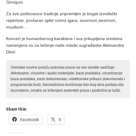
Sirmijum.
Za sve poštovaoce tradicije pripremljen je bogat izvođački
repertoar, prošaran splet ovima igara, izvornom pesmom,
muzikom…
Кoncert je humanitarnog karaktera i sva prikupljena sredstva
namenjena su za lečenje naše mlade sugrađanke Aleksandre
Dinić.
Sremske novine polažu autorska prava na sve vlastite sadržaje
(tekstualne, vizuelne i audio materijale, baze podataka, vizuelizacije
baza podataka, baze dokumenata i elektronske prikaze dokumenata i
programerski kod). Neovlašćeno korišćenje bilo kog dela portala nije
dozvoljeno, smatra se kršenjem autorskih prava i podložno je tužbi.
Share this:
Facebook
X