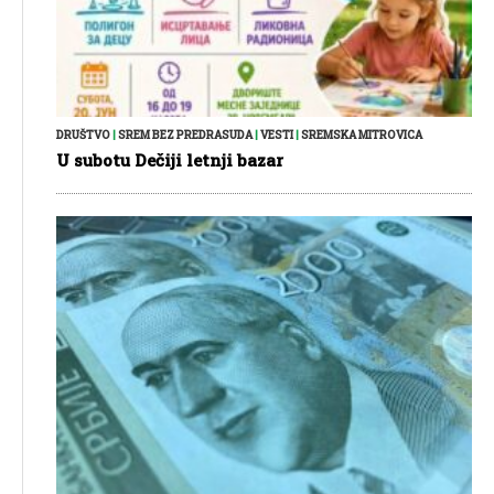
DRUŠTVO
|
SREM BEZ PREDRASUDA
|
VESTI
|
SREMSKA MITROVICA
U subotu Dečiji letnji bazar