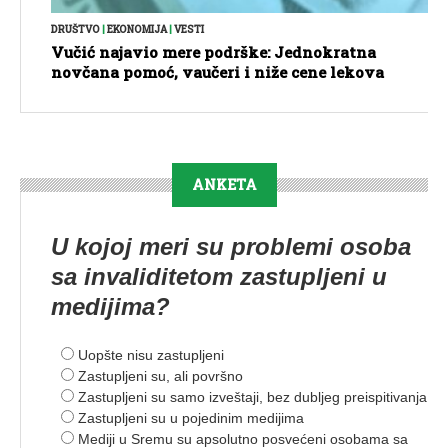
DRUŠTVO
|
EKONOMIJA
|
VESTI
Vučić najavio mere podrške: Jednokratna
novčana pomoć, vaučeri i niže cene lekova
ANKETA
U kojoj meri su problemi osoba
sa invaliditetom zastupljeni u
medijima?
Uopšte nisu zastupljeni
Zastupljeni su, ali površno
Zastupljeni su samo izveštaji, bez dubljeg preispitivanja
Zastupljeni su u pojedinim medijima
Mediji u Sremu su apsolutno posvećeni osobama sa