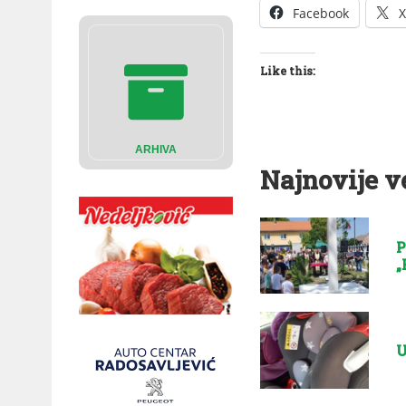
Facebook
X
Like this:
ARHIVA
Najnovije v
P
„
U