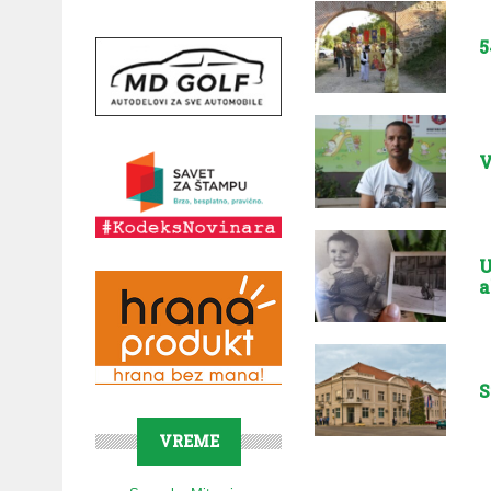
5
V
U
a
S
VREME