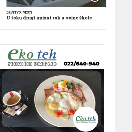
DRUŠTVO
|
VESTI
U toku drugi upisni rok u vojne škole