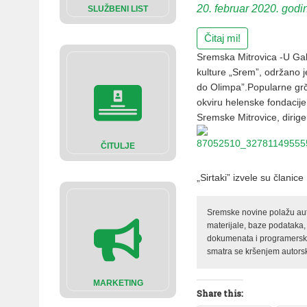
20. februar 2020. godi
SLUŽBENI LIST
Čitaj mi!
Sremska Mitrovica -U Gale
kulture „Srem”, održano 
do Olimpa”.Popularne grčk
okviru helenske fondacije 
Sremske Mitrovice, dirig
ČITULJE
„Sirtaki” izvele su članice
Sremske novine polažu auto
materijale, baze podataka,
dokumenata i programerski 
smatra se kršenjem autorsk
MARKETING
Share this: