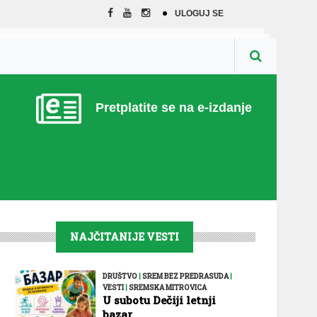
ULOGUJ SE
Pretplatite se na e-izdanje
NAJČITANIJE VESTI
DRUŠTVO
|
SREM BEZ PREDRASUDA
|
VESTI
|
SREMSKA MITROVICA
U subotu Dečiji letnji
bazar