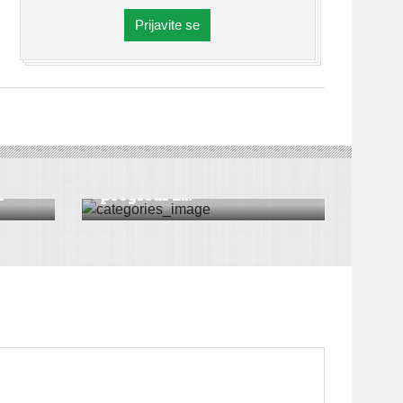
Prijavite se
DRUŠTVO
|
HRONIKA
|
SREMSKA MITROVICA
|
VESTI
Besplatni ultrazvučni
i
pregledi z...