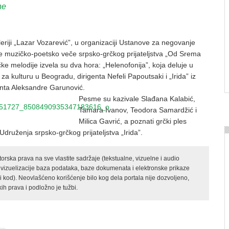
ne
riji „Lazar Vozarević”, u organizaciji Ustanove za negovanje
je muzičko-poetsko veče srpsko-grčkog prijateljstva „Od Srema
e melodije izvela su dva hora: „Helenofonija”, koja deluje u
za kulturu u Beogradu, dirigenta Nefeli Papoutsaki i „Irida” iz
enta Aleksandre Garunović.
Pesme su kazivale Slađana Kalabić,
Tamara Ivanov, Teodora Samardžić i
Milica Gavrić, a poznati grčki ples
 Udruženja srpsko-grčkog prijateljstva „Irida”.
rska prava na sve vlastite sadržaje (tekstualne, vizuelne i audio
 vizuelizacije baza podataka, baze dokumenata i elektronske prikaze
kod). Neovlašćeno korišćenje bilo kog dela portala nije dozvoljeno,
ih prava i podložno je tužbi.