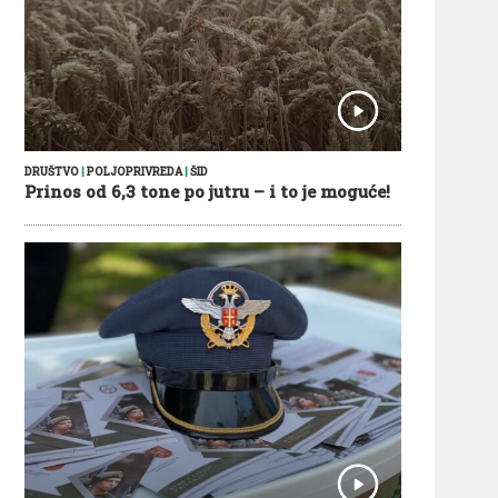
DRUŠTVO
|
POLJOPRIVREDA
|
ŠID
Prinos od 6,3 tone po jutru – i to je moguće!