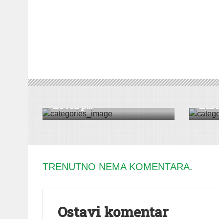
DRUŠTVO
|
VESTI
|
SREMSKA MITROVICA
KULTUR
U mitrovačkoj bolnici 56
Dečj
kovid p...
naro
TRENUTNO NEMA KOMENTARA.
Ostavi komentar