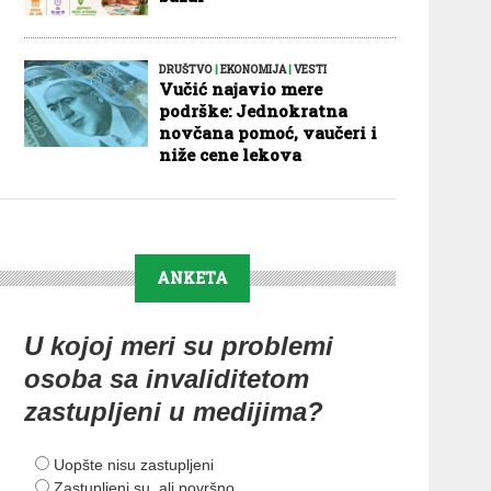
DRUŠTVO
|
EKONOMIJA
|
VESTI
Vučić najavio mere
podrške: Jednokratna
novčana pomoć, vaučeri i
niže cene lekova
ANKETA
U kojoj meri su problemi
osoba sa invaliditetom
zastupljeni u medijima?
Uopšte nisu zastupljeni
Zastupljeni su, ali površno