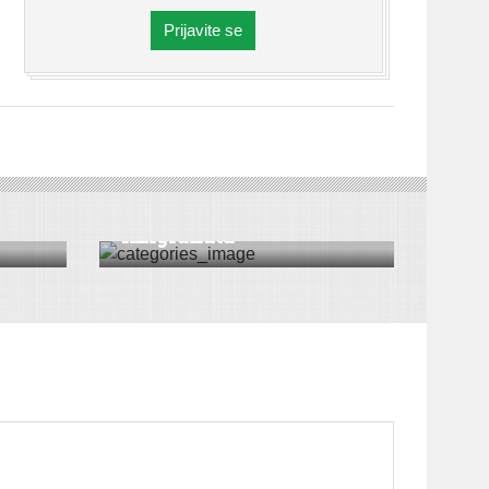
Prijavite se
VESTI
|
CRNA HRONIKA
na
Otkriveno još 10
imigranata