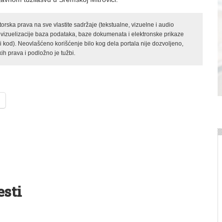
rska prava na sve vlastite sadržaje (tekstualne, vizuelne i audio
 vizuelizacije baza podataka, baze dokumenata i elektronske prikaze
kod). Neovlašćeno korišćenje bilo kog dela portala nije dozvoljeno,
ih prava i podložno je tužbi.
esti