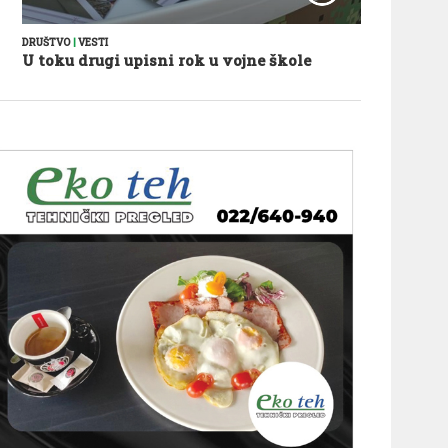
DRUŠTVO
|
VESTI
U toku drugi upisni rok u vojne škole