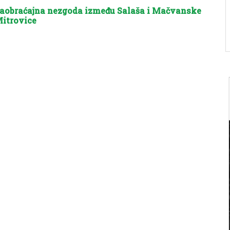
aobraćajna nezgoda između Salaša i Mačvanske
itrovice