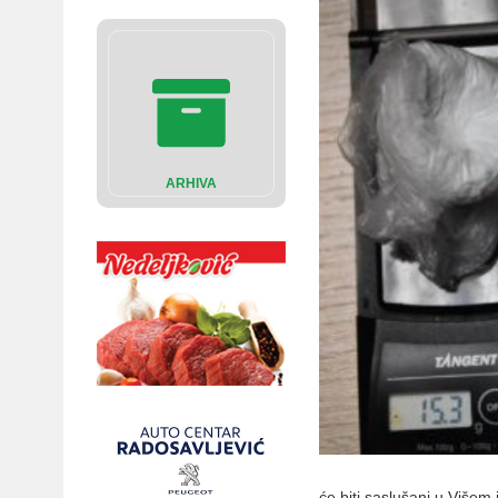
ARHIVA
će biti saslušani u Višem