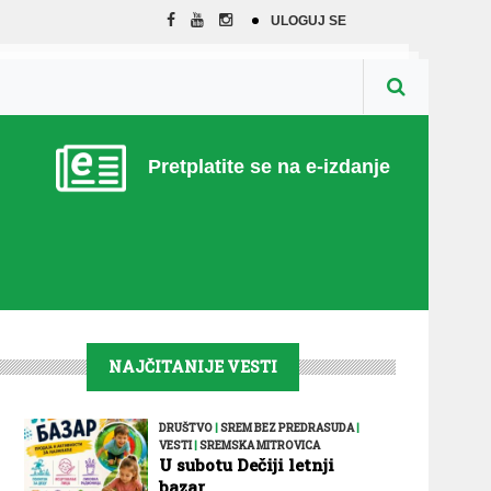
ULOGUJ SE
Pretplatite se na e-izdanje
NAJČITANIJE VESTI
DRUŠTVO
|
SREM BEZ PREDRASUDA
|
VESTI
|
SREMSKA MITROVICA
U subotu Dečiji letnji
bazar