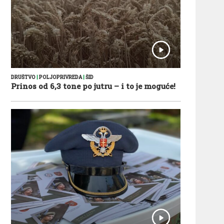
DRUŠTVO
|
POLJOPRIVREDA
|
ŠID
Prinos od 6,3 tone po jutru – i to je moguće!