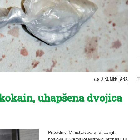
0 KOMENTARA
kokain, uhapšena dvojica
Pripadnici Ministarstva unutrašnjih
poslova u Sremskoj Mitrovici pronašli su