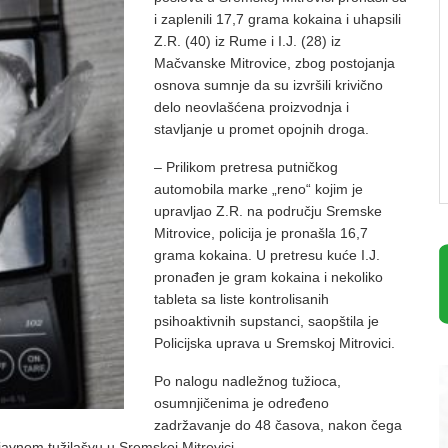
i zaplenili 17,7 grama kokaina i uhapsili
Z.R. (40) iz Rume i I.J. (28) iz
Mačvanske Mitrovice, zbog postojanja
osnova sumnje da su izvršili krivično
delo neovlašćena proizvodnja i
stavljanje u promet opojnih droga.
– Prilikom pretresa putničkog
automobila marke „reno“ kojim je
upravljao Z.R. na području Sremske
Mitrovice, policija je pronašla 16,7
grama kokaina. U pretresu kuće I.J.
pronađen je gram kokaina i nekoliko
tableta sa liste kontrolisanih
psihoaktivnih supstanci, saopštila je
Policijska uprava u Sremskoj Mitrovici.
Po nalogu nadležnog tužioca,
osumnjičenima je određeno
zadržavanje do 48 časova, nakon čega
 javnom tužilašvu u Sremskoj Mitrovici.