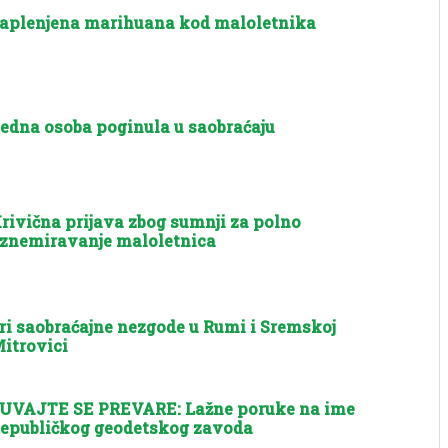
aplenjena marihuana kod maloletnika
edna osoba poginula u saobraćaju
rivična prijava zbog sumnji za polno
znemiravanje maloletnica
ri saobraćajne nezgode u Rumi i Sremskoj
itrovici
UVAJTE SE PREVARE: Lažne poruke na ime
epubličkog geodetskog zavoda