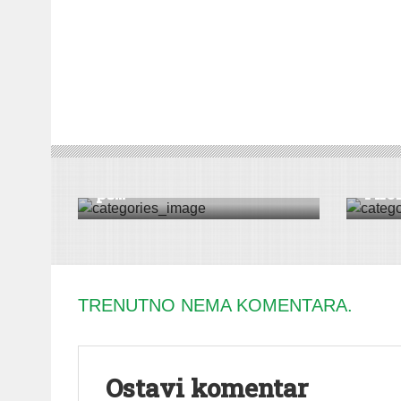
CRNA HRONIKA
CRNA H
Pro­da­li tu­đe ku­ku­ru­ze i
Hapš
pš...
i nož
TRENUTNO NEMA KOMENTARA.
Ostavi komentar