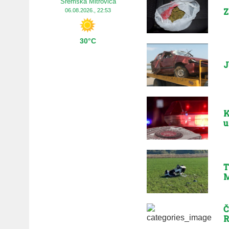
Sremska Mitrovica
Z
06.08.2026., 22:53
30°C
J
K
u
T
M
Č
R