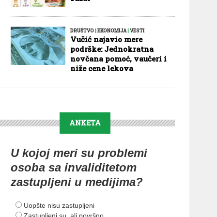
DRUŠTVO
|
EKONOMIJA
|
VESTI
Vučić najavio mere
podrške: Jednokratna
novčana pomoć, vaučeri i
niže cene lekova
ANKETA
U kojoj meri su problemi
osoba sa invaliditetom
zastupljeni u medijima?
Uopšte nisu zastupljeni
Zastupljeni su, ali površno