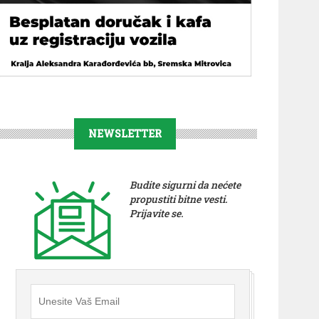
NEWSLETTER
Budite sigurni da nećete
propustiti bitne vesti.
Prijavite se.