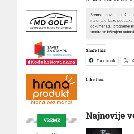
Sremske novine polažu auto
materijale, baze podataka,
dokumenata i programerski 
smatra se kršenjem autorsk
Share this:
Facebook
X
Like this:
Najnovije v
VREME