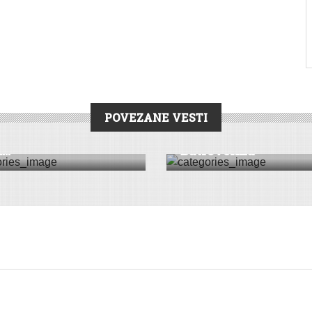
POVEZANE VESTI
RONIKA
|
STARA PAZOVA
CRNA HRONIKA
enje na ulici: Pištolj
Neprijavljen novac 
...
Batrovcima