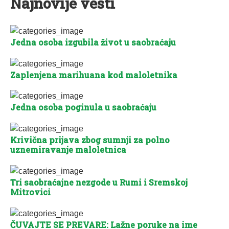
Najnovije vesti
Jedna osoba izgubila život u saobraćaju
Zaplenjena marihuana kod maloletnika
Jedna osoba poginula u saobraćaju
Krivična prijava zbog sumnji za polno
uznemiravanje maloletnica
Tri saobraćajne nezgode u Rumi i Sremskoj
Mitrovici
ČUVAJTE SE PREVARE: Lažne poruke na ime