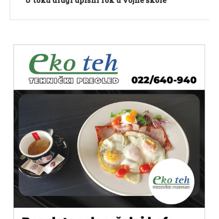
U toku drugi upisni rok u vojne škole