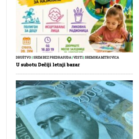
DRUŠTVO
|
SREM BEZ PREDRASUDA
|
VESTI
|
SREMSKA MITROVICA
U subotu Dečiji letnji bazar