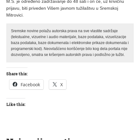
M.S. je određeno zadržavanje do 48 sati i on će, uz krivičnu
prijavu, biti priveden Višem javnom tužilaštvu u Sremskoj
Mitrovici.
Sremske novine polažu autorska prava na sve vlastite sadržaje
(tekstualne, vizuelne i audio materijale, baze podataka, vizuelizacije
baza podataka, baze dokumenata i elektronske prikaze dokumenata i
programerski kod). Neovlašćeno korišćenje bilo kog dela portala nije
dozvoljeno, smatra se kršenjem autorskih prava i podložno je tužbi.
Share this:
Facebook
X
Like this: