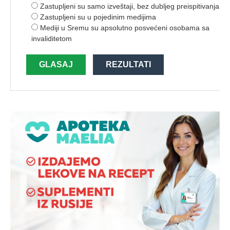
Zastupljeni su samo izveštaji, bez dubljeg preispitivanja
Zastupljeni su u pojedinim medijima
Mediji u Sremu su apsolutno posvećeni osobama sa
invaliditetom
GLASAJ
REZULTATI