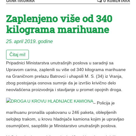
CRNA HRONIKA
0 KOMENTARA
Zaplenjeno više od 340
kilograma marihuane
25. april 2019. godine
Čitaj mi!
Pripadnici Ministarstva unutrašnjih poslova u saradnji sa
Upravom carina, zaplenili su više od 340 kilograma marihuane
na Graničnom prelazu Batrovci i uhapsili M. S. (34) iz Vranja,
zbog postojanja osnova sumnje da je izvršio krivično delo
neovlašćena proizvodnja i stavljanje u promet opojnih droga.
– Policija je
marihuanu pronašla upakovanu u 246 paketa, oblepljenih
selojtep trakom, u krovu hladnjače kamiona kojim je upravljao
osumnjičeni, saopštilo je Ministarstvo unutrašnjih poslova.