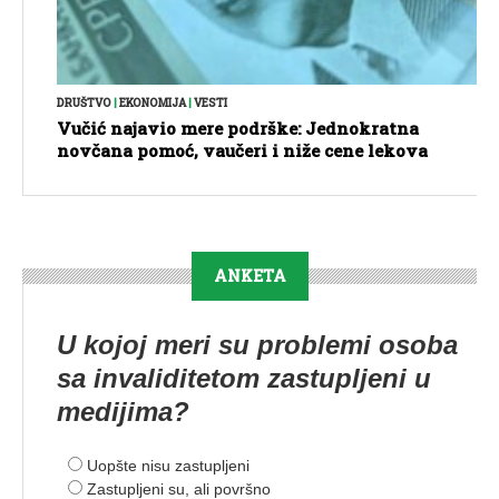
DRUŠTVO
|
EKONOMIJA
|
VESTI
Vučić najavio mere podrške: Jednokratna
novčana pomoć, vaučeri i niže cene lekova
ANKETA
U kojoj meri su problemi osoba
sa invaliditetom zastupljeni u
medijima?
Uopšte nisu zastupljeni
Zastupljeni su, ali površno