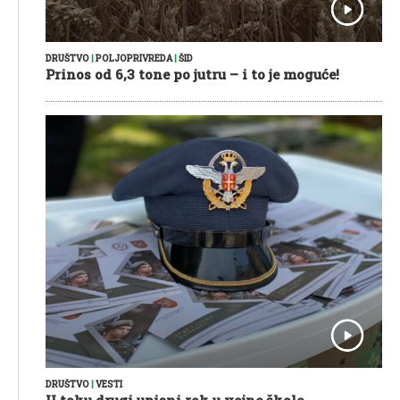
DRUŠTVO
|
POLJOPRIVREDA
|
ŠID
Prinos od 6,3 tone po jutru – i to je moguće!
DRUŠTVO
|
VESTI