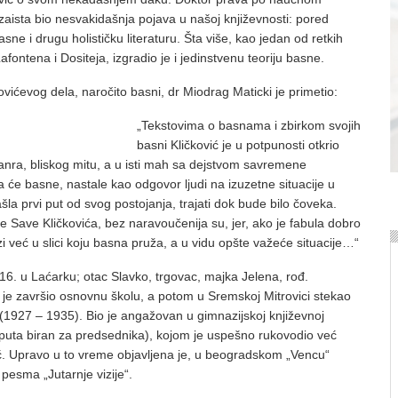
 zaista bio nesvakidašnja pojava u našoj književnosti: pored
asne i drugu holističku literaturu. Šta više, kao jedan od retkih
fontena i Dositeja, izgradio je i jedinstvenu teoriju basne.
vićevog dela, naročito basni, dr Miodrag Maticki je primetio:
„Tekstovima o basnama i zbirkom svojih
basni Kličković je u potpunosti otkrio
anra, bliskog mitu, a u isti mah sa dejstvom savremene
a će basne, nastale kao odgovor ljudi na izuzetne situacije u
šla prvi put od svog postojanja, trajati dok bude bilo čoveka.
e Save Kličkovića, bez naravoučenija su, jer, ako je fabula dobro
i već u slici koju basna pruža, a u vidu opšte važeće situacije…“
6. u Laćarku; otac Slavko, trgovac, majka Jelena, rođ.
 je završio osnovnu školu, a potom u Sremskoj Mitrovici stekao
(1927 – 1935). Bio je angažovan u gimnazijskoj književnoj
 puta biran za predsednika), kojom je uspešno rukovodio već
ć. Upravo u to vreme objavljena je, u beogradskom „Vencu“
 pesma „Jutarnje vizije“.