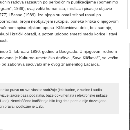
stručnih radova razasutih po periodičnim publikacijama (pomenimo
ram“, 1988), ovaj veliki humanista, mislilac i pisac je objavio
77) i Basne (1989). Iza njega su ostali stihovi rasuti po
ornicima, brojni neobjavljeni rukopisi, poneka kritika o njegovom
izučenom spisateljskom opusu. Kličkovićevo delo, bez sumnje,
akupi i kritički obradi, a potom udobno smesti među korice i stavi
nosti.
eminuo 1. februara 1990. godine u Beogradu. U njegovom rodnom
novano je Kulturno-umetničko društvo „Sava Kličković“, sa većim
se od zaborava sačuvalo ime ovog znamenitog Laćarca.
rska prava na sve vlastite sadržaje (tekstualne, vizuelne i audio
 vizuelizacije baza podataka, baze dokumenata i elektronske prikaze
kod). Neovlašćeno korišćenje bilo kog dela portala nije dozvoljeno,
ih prava i podložno je tužbi.