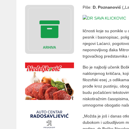
Piše:
D. Poznanović
(„La
ličnosti koje su ponikle 
pesnik i basnopisac, poli
njegovi Laćarci, pogotovo 
ARHIVA
neponovljivog đaka Mitro
trgovačkog predstavnika 
Bio je najbolji učenik Bo
naklonjenog kritičara, koj
filozofski esej „s odlika
prođe kroz pustinju, obogat
budu počašćeni tekstovima
niskotiražnim časopisima
umnogome obogatio našu 
„Možda je još i danas ot
dubokom i uzbudljivom mi
godine, dr Boško Novako