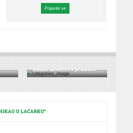
Prijavite se
REPORTAŽA
Sa­mo mo­re sve je zna­lo
ONIKAO U LAĆARKU”