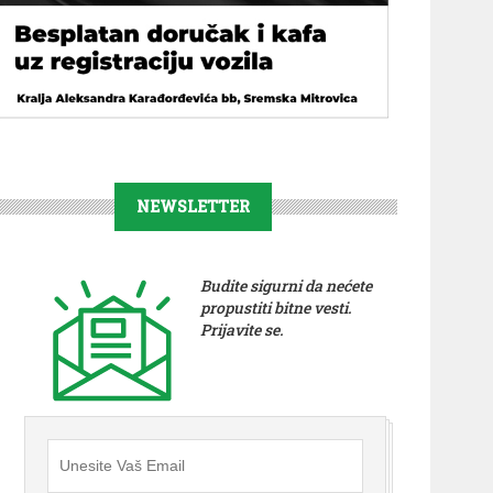
NEWSLETTER
Budite sigurni da nećete
propustiti bitne vesti.
Prijavite se.