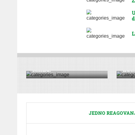
Ž
U
d
L
REPORTAŽA
REPORT
Srećan novi vek, tetka
Znam
Milka!
kat..
JEDNO REAGOVANJE