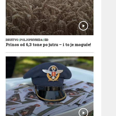
DRUŠTVO
|
POLJOPRIVREDA
|
ŠID
Prinos od 6,3 tone po jutru – i to je moguće!