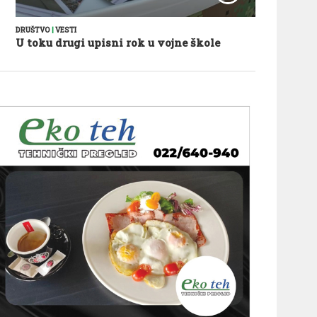
DRUŠTVO
|
VESTI
U toku drugi upisni rok u vojne škole