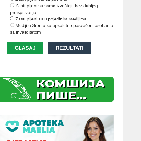
Zastupljeni su samo izveštaji, bez dubljeg
preispitivanja
Zastupljeni su u pojedinim medijima
Mediji u Sremu su apsolutno posvećeni osobama
sa invaliditetom
GLASAJ
REZULTATI