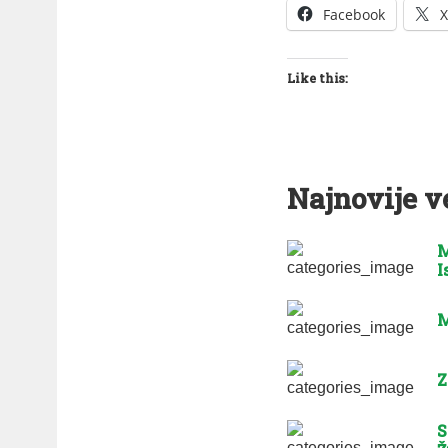
Facebook
X
Like this:
Najnovije v
M
I
M
Z
S