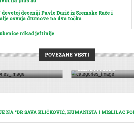
ivot na plus 40
 devetoj deceniji Pavle Đurić iz Sremske Rače i
alje osvaja drumove na dva točka
ubenice nikad jeftinije
POVEZANE VESTI
AŽA
|
SREMSKA MITROVICA
REPORTAŽA
eniti Martinčani –
U „sremskoj Africi“
.
dabrovi ruše...
 NA “DR SAVA KLIČKOVIĆ, HUMANISTA I MISLILAC P