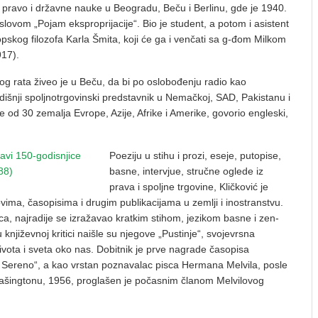
o pravo i državne nauke u Beogradu, Beču i Berlinu, gde je 1940.
lovom „Pojam eksproprijacije“. Bio je student, a potom i asistent
skog filozofa Karla Šmita, koji će ga i venčati sa g-đom Milkom
917).
 rata živeo je u Beču, da bi po oslobođenju radio kao
išnji spoljnotrgovinski predstavnik u Nemačkoj, SAD, Pakistanu i
e od 30 zemalja Evrope, Azije, Afrike i Amerike, govorio engleski,
Poeziju u stihu i prozi, eseje, putopise,
basne, intervjue, stručne oglede iz
prava i spoljne trgovine, Kličković je
ovima, časopisima i drugim publikacijama u zemlji i inostranstvu.
a, najradije se izražavao kratkim stihom, jezikom basne i zen-
 književnoj kritici naišle su njegove „Pustinje“, svojevrsna
života i sveta oko nas. Dobitnik je prve nagrade časopisa
o Sereno“, a kao vrstan poznavalac pisca Hermana Melvila, posle
ašingtonu, 1956, proglašen je počasnim članom Melvilovog