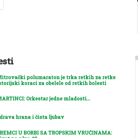
esti
itrovački polumaraton je trka retkih za retke
storijski koraci za obelele od retkih bolesti
ARTINCI: Orkestar jedne mladosti…
drava hrana i čista ljubav
REMCI U BORBI SA TROPSKIM VRUĆINAMA: