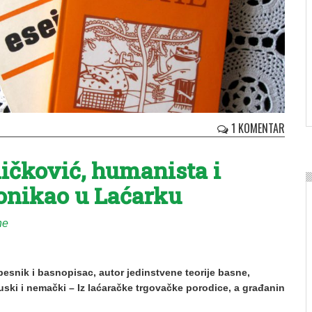
1 KOMENTAR
ičković, humanista i
ponikao u Laćarku
ne
 pesnik i basnopisac, autor jedinstvene teorije basne,
uski i nemački – Iz laćaračke trgovačke porodice, a građanin