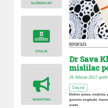
SLUŽBENI LIST
REPORTAŽA
ČITULJE
Dr Sava Kl
mislilac 
26. februar 2017. godi
Čitaj mi!
Doktor prava, esejista,
govorio engleski, franc
MARKETING
sveta