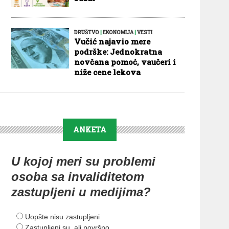
DRUŠTVO
|
EKONOMIJA
|
VESTI
Vučić najavio mere
podrške: Jednokratna
novčana pomoć, vaučeri i
niže cene lekova
ANKETA
U kojoj meri su problemi
osoba sa invaliditetom
zastupljeni u medijima?
Uopšte nisu zastupljeni
Zastupljeni su, ali površno