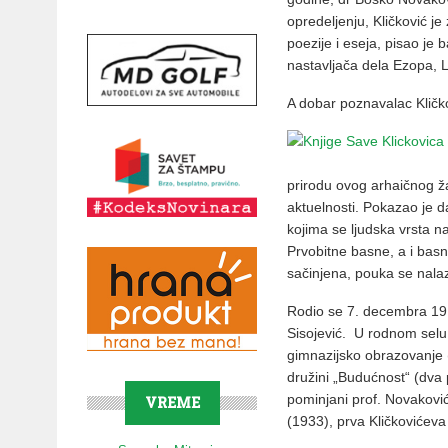
opredeljenju, Kličković je
poezije i eseja, pisao je b
nastavljača dela Ezopa, La
A dobar poznavalac Kličko
prirodu ovog arhaičnog ž
aktuelnosti. Pokazao je d
kojima se ljudska vrsta na
Prvobitne basne, a i basn
sačinjena, pouka se nalaz
Rodio se 7. decembra 191
Sisojević. U rodnom selu
gimnazijsko obrazovanje 
družini „Budućnost“ (dva
pominjani prof. Novakovi
VREME
(1933), prva Kličkovićeva