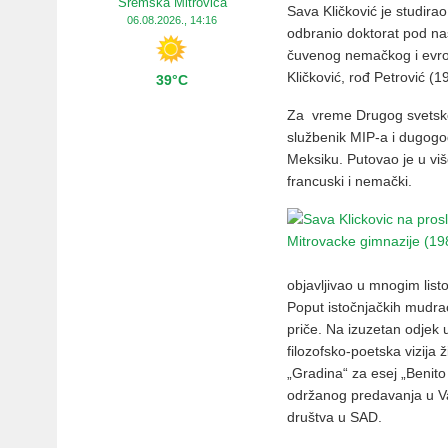
Sremska Mitrovica
Sava Kličković je studira
06.08.2026., 14:16
odbranio doktorat pod nas
čuvenog nemačkog i evrop
Kličković, rođ Petrović (1
39°C
Za vreme Drugog svetskog
službenik MIP-a i dugogod
Meksiku. Putovao je u viš
francuski i nemački.
objavljivao u mnogim list
Poput istočnjačkih mudrac
priče. Na izuzetan odjek u
filozofsko-poetska vizija 
„Gradina“ za esej „Benit
održanog predavanja u V
društva u SAD.