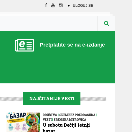
ULOGUJ SE
Pretplatite se na e-izdanje
NAJČITANIJE VESTI
DRUŠTVO
|
SREM BEZ PREDRASUDA
|
VESTI
|
SREMSKA MITROVICA
U subotu Dečiji letnji
bazar