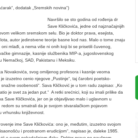
ćarak“, dodatak „Sremskih novina“)
Navršilo se sto godina od rođenja dr
Save Kličkovića, jedne od najznačajnijih
u ovom velikom sremskom selu. Bio je doktor prava, esejista,
glota, autor jedinstvene teorije basne kod nas. Malo o tome znaju
oni mlađi, a nema više ni onih koji bi se prisetili čuvenog,
vačke gimnazije, kasnije službenika MIP-a, jugoslovenskog
u Nemačkoj, SAD, Pakistanu i Meksiku.
ška Novakovića, svog omiljenog profesora i kasnije veoma
i je izuzetno cenio njegove „Pustinje“, taj čarobni poetsko-
ma snažne osobenosti“. Sava Kličković je u tom radu zapisao: „Ko
io je svet za jedan put.“ A retki srećnici, koji su imali prilike da
 Save Kličkovića, jer on je objavljivao malo i uglavnom u
, redom su smatrali da je svojom stvaralačkom pojavom
vrhunsku književnost.
krovenje ime Save Kličkovića: ono je, međutim, izuzetno svojom
saonošću i prostranom erudicijom“, napisao je, daleke 1985.
vić o svom nekadašnjem đaku. Doktor prava po naučnom