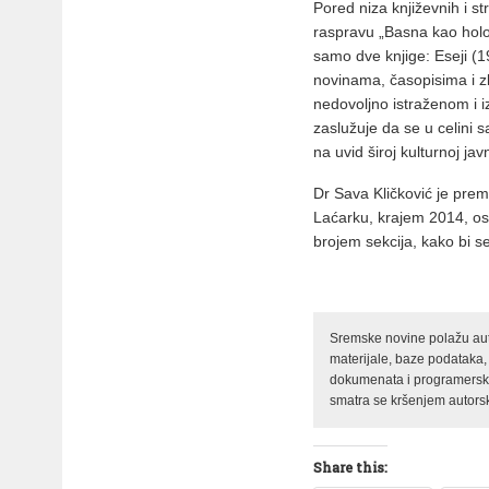
Pored niza književnih i 
raspravu „Basna kao holog
samo dve knjige: Eseji (19
novinama, časopisima i zb
nedovoljno istraženom i 
zaslužuje da se u celini s
na uvid široj kulturnoj jav
Dr Sava Kličković je pr
Laćarku, krajem 2014, os
brojem sekcija, kako bi 
Sremske novine polažu auto
materijale, baze podataka,
dokumenata i programerski 
smatra se kršenjem autorsk
Share this: