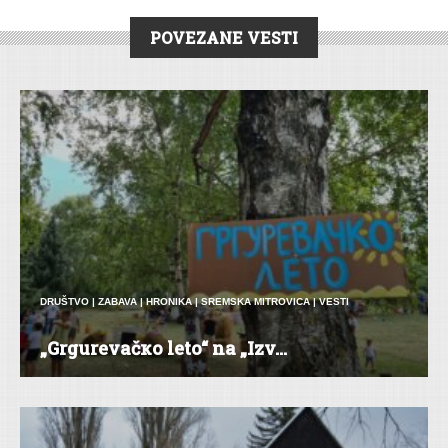
POVEZANE VESTI
DRUŠTVO
|
ZABAVA
|
HRONIKA
|
SREMSKA MITROVICA
|
VESTI
„Grgurevačкo leto“ na „Izv...