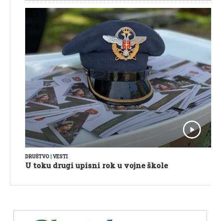
DRUŠTVO
|
VESTI
U toku drugi upisni rok u vojne škole