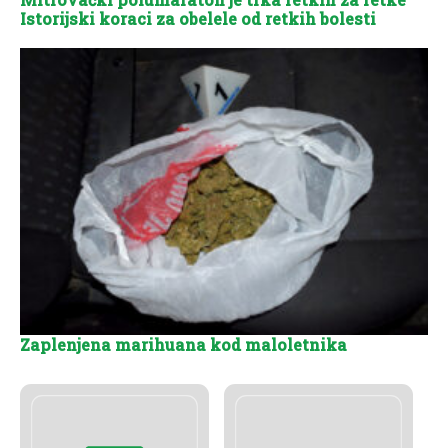
Istorijski koraci za obelele od retkih bolesti
Zaplenjena marihuana kod maloletnika