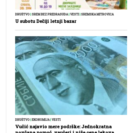
DRUŠTVO
|
SREM BEZ PREDRASUDA
|
VESTI
|
SREMSKA MITROVICA
U subotu Dečiji letnji bazar
DRUŠTVO
|
EKONOMIJA
|
VESTI
Vučić najavio mere podrške: Jednokratna
novčana pomoć, vaučeri i niže cene lekova