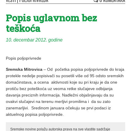
VESTI
|
POLJOPRIVREDA
0 KOMENTARA
Popis uglavnom bez
teškoća
10. decembar 2012. godine
Popis poljoprivrede
Sremska Mitrovica
– Od početka popisa poljoprivrede do kraja
protekle nedelje popisivači su posetili više od 95 odsto sremskih
domaćinstava, a ocena aktivnosti koje su pri kraju je da one
protiču bez poteškoća uz veoma retke slučajeve odbijanja
davanja preciznih informacija. Nadležni objašnjavaju da su
ovakvi slučajevi na terenu merljivi promilima i da su zato
zanemarljivi. Sredinom januara očekuju se prvi podaci iz
aktuelnog popisa poljoprivrede.
Sremske novine polažu autorska prava na sve vlastite sadržaje