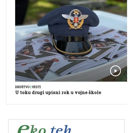
DRUŠTVO
|
VESTI
U toku drugi upisni rok u vojne škole