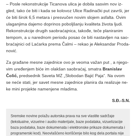
– Po­sle re­kon­struk­ci­je Ti­ca­no­va uli­ca je do­bi­la sa­svim nov iz­
gled, ta­ko će bi­ti i ka­da se ko­lo­voz Uli­ce Ra­di­nač­ki put za­vr­ši, jer
će bi­ti ši­rok 6,5 me­ta­ra i pre­svu­čen no­vim slo­jem as­fal­ta. Ovim
ula­ga­nji­ma da­je­mo do­pri­nos po­bolj­ša­nju kva­li­te­ta ži­vo­ta lju­di.
Re­kon­struk­ci­je dru­gih sa­o­bra­ćaj­ni­ca, ta­ko­đe, te­če pla­ni­ra­nim
tem­pom, a u na­red­nom pe­ri­o­du po­sao će bi­ti na­sta­vljen na sa­o­
bra­ćaj­ni­ci od La­ćar­ka pre­ma Čal­mi – re­kao je Alek­san­dar Pro­da­
no­vić.
Za gra­đa­ne me­sne za­jed­ni­ce ovo je ve­o­ma va­žan put , a nje­go­
vim ure­đe­njem bi­će im olak­šan sa­o­bra­ćaj, sma­tra
Bra­ni­slav
Čo­lić,
pred­sed­nik Sa­ve­ta MZ „Slo­bo­dan Ba­jić Pa­ja“. Na ovom
se ne­će sta­ti, jer sa­vet me­sne za­jed­ni­ce pla­ni­ra da re­a­li­zu­je ne­
ke mi­ni pro­jek­te na­me­nje­ne mla­di­ma.
S.Đ.-S.N.
Sremske novine polažu autorska prava na sve vlastite sadržaje
(tekstualne, vizuelne i audio materijale, baze podataka, vizuelizacije
baza podataka, baze dokumenata i elektronske prikaze dokumenata i
programerski kod). Neovlašćeno korišćenje bilo kog dela portala nije