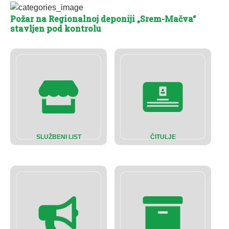
Požar na Regionalnoj deponiji „Srem-Mačva“
stavljen pod kontrolu
SLUŽBENI LIST
ČITULJE