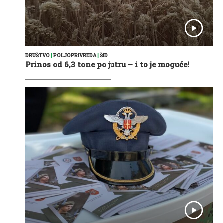
DRUŠTVO
|
POLJOPRIVREDA
|
ŠID
Prinos od 6,3 tone po jutru – i to je moguće!