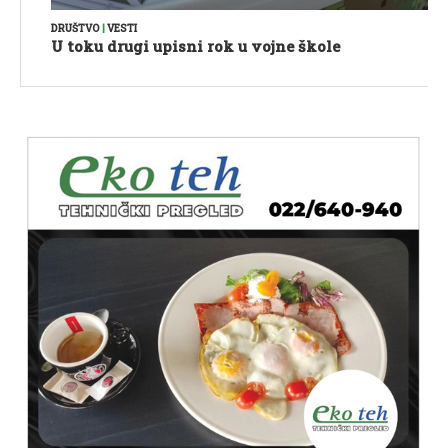
DRUŠTVO
|
VESTI
U toku drugi upisni rok u vojne škole