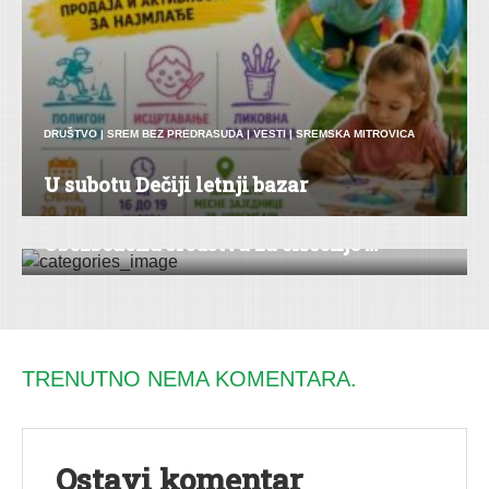
DRUŠTVO
|
SREM BEZ PREDRASUDA
|
VESTI
|
SREMSKA MITROVICA
U subotu Dečiji letnji bazar
DRUŠTVO
|
HRONIKA
|
BEOČIN
|
VESTI
Obezbeđena sredstva za čišćenje ...
TRENUTNO NEMA KOMENTARA.
Ostavi komentar