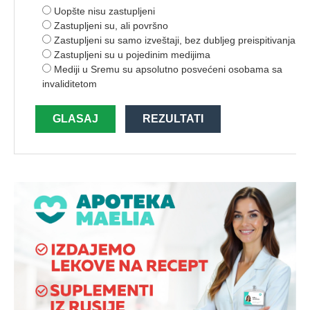
Uopšte nisu zastupljeni
Zastupljeni su, ali površno
Zastupljeni su samo izveštaji, bez dubljeg preispitivanja
Zastupljeni su u pojedinim medijima
Mediji u Sremu su apsolutno posvećeni osobama sa
invaliditetom
GLASAJ
REZULTATI