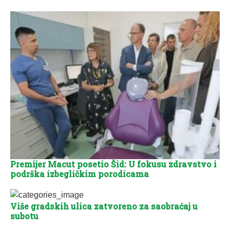
Premijer Macut posetio Šid: U fokusu zdravstvo i
podrška izbegličkim porodicama
Više gradskih ulica zatvoreno za saobraćaj u
subotu