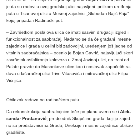
je da su ra­do­vi u ovoj grad­skoj uli­ci na­ja­vlje­ni pri­li­kom ure­đe­nja
pu­ta u Ti­ca­no­voj uli­ci u Me­snoj za­jed­ni­ci „Slo­bo­dan Ba­jić Pa­ja“
ko­joj pri­pa­da i Ra­di­nač­ki put.
– Za­vr­šet­kom po­sla ova uli­ca će ima­ti sa­svim dru­ga­či­ji iz­gled i
funk­ci­o­nal­nost za sa­o­bra­ćaj. Na­da­mo se da će gra­đa­ni me­sne
za­jed­ni­ce i gra­da u ce­li­ni bi­ti za­do­volj­ni, ure­đe­njem još jed­ne od
vi­tal­nih sa­o­bra­ćaj­ni­ca – oce­nio je Bo­jan Ga­vrić, na­ja­vlju­ju­ći sko­ri
za­vr­še­tak as­fal­ti­ra­nja ko­lo­vo­za u Zmaj Jo­vi­noj uli­ci, na tra­si od
Pa­la­te prav­de do Ma­sa­ri­ko­ve uli­ce kao i na­sta­vak za­po­če­tih ra­
do­va u la­ća­rač­koj uli­ci Tri­ve Vi­ta­so­vi­ća i mi­tro­vač­koj uli­ci Fi­li­pa
Vi­šnji­ća.
Obilazak radova na radinačkom putu
Da re­kon­struk­ci­ja sa­o­bra­ćaj­ni­ce te­če po pla­nu
uve­rio se
i
Alek­
san­dar Pro­da­no­vić
, pred­sed­nik Skup­šti­ne gra­da, ko­ji je za­jed­
no sa pred­stav­ni­ci­ma Gra­da, Di­rek­ci­je i me­sne za­jed­ni­ce ob­i­šao
gra­di­li­šte.