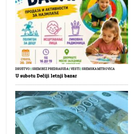
DRUŠTVO
|
SREM BEZ PREDRASUDA
|
VESTI
|
SREMSKA MITROVICA
U subotu Dečiji letnji bazar