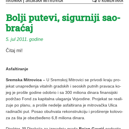
HRONIKA
|
SREMSKA MITROVICA
0 KOMENTARA
Bo­lji pu­te­vi, si­gur­ni­ji sa­o­
bra­ćaj
5. jul 2011. godine
Čitaj mi!
Asfaltiranje
Sremska Mitrovica –
U Srem­skoj Mi­tro­vi­ci se pri­vo­di kra­ju pro­
je­kat una­pre­đe­nja vi­tal­nih grad­skih i se­o­skih put­nih pra­va­ca ko­
jeg je pro­šle go­di­ne odo­brio i sa 300 mi­li­o­na di­na­ra fi­nan­sij­ski
po­dr­žao Fond za ka­pi­tal­na ula­ga­nja Voj­vo­di­ne. Pro­je­kat se re­a­li­
zu­je po pla­nu, a pro­šle ne­de­lje as­fal­ti­ra­na je mi­tro­vač­ka Uli­ca
ra­di­nač­ki put. Po­sao ob­u­hva­ta re­kon­struk­ci­ju i pro­ši­re­nje ko­lo­vo­
za za šta je obez­be­đe­no 6,8 mi­li­o­na di­na­ra.
Di­rek­tor JP Di­rek­ci­ja za iz­grad­nju gra­da
Bo­jan Ga­vrić
pod­se­tio