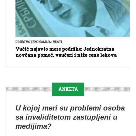
DRUŠTVO
|
EKONOMIJA
|
VESTI
Vučić najavio mere podrške: Jednokratna
novčana pomoć, vaučeri i niže cene lekova
ANKETA
U kojoj meri su problemi osoba
sa invaliditetom zastupljeni u
medijima?