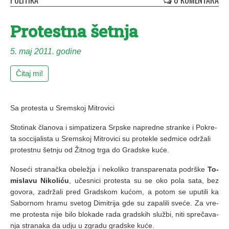
POLITIKA
0 KOMENTARA
Protestna šetnja
5. maj 2011. godine
Čitaj mi!
Sa protesta u Sremskoj Mitrovici
Sto­ti­nak čla­no­va i sim­pa­ti­ze­ra Srp­ske na­pred­ne stran­ke i Po­kre­
ta soc­ci­ja­li­sta u Srem­skoj Mi­tro­vi­ci su pro­te­kle sed­mi­ce odr­ža­li
pro­test­nu šet­nju od Žit­nog tr­ga do Grad­ske ku­će.
No­se­ći stra­nač­ka obe­lež­ja i ne­ko­li­ko tran­spa­re­na­ta po­dr­ške
To­
mi­sla­vu Ni­ko­li­ću
, uče­sni­ci pro­te­sta su se oko po­la sa­ta, bez
go­vo­ra, za­dr­ža­li pred Grad­skom ku­ćom, a po­tom se upu­ti­li ka
Sa­bor­nom hra­mu sve­tog Di­mi­tri­ja gde su za­pa­li­li sve­će. Za vre­
me pro­te­sta ni­je bi­lo blo­ka­de ra­da grad­skih slu­žbi, ni­ti spre­ča­va­
nja stra­na­ka da udju u zgra­du grad­ske ku­će.