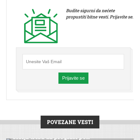
Budite sigurni da nećete
propustiti bitne vesti. Prijavite se.
Prijavite se
POVEZANE VESTI
POLITIKA
Sr­bi­ja tre­ba da pro­gla­si po...
VESTI
|
POLITIKA