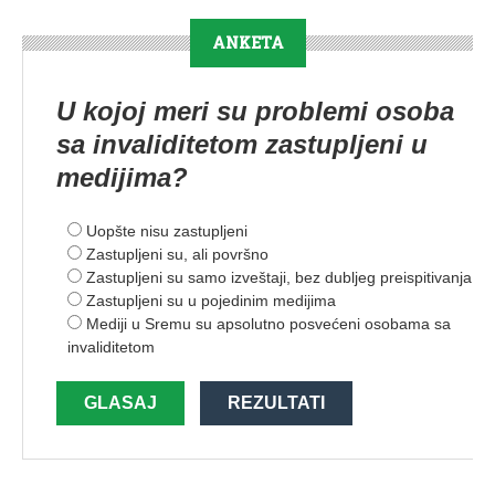
ANKETA
U kojoj meri su problemi osoba
sa invaliditetom zastupljeni u
medijima?
Uopšte nisu zastupljeni
Zastupljeni su, ali površno
Zastupljeni su samo izveštaji, bez dubljeg preispitivanja
Zastupljeni su u pojedinim medijima
Mediji u Sremu su apsolutno posvećeni osobama sa
invaliditetom
GLASAJ
REZULTATI