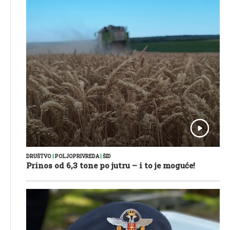
DRUŠTVO
|
POLJOPRIVREDA
|
ŠID
Prinos od 6,3 tone po jutru – i to je moguće!