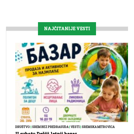
NAJČITANIJE VESTI
DRUŠTVO
|
SREM BEZ PREDRASUDA
|
VESTI
|
SREMSKA MITROVICA
U subotu Dečiji letnji bazar