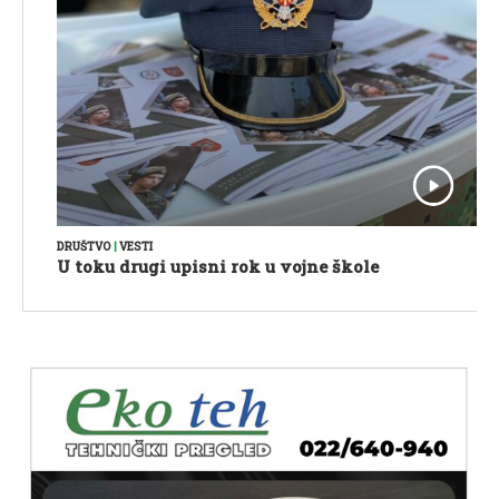
DRUŠTVO
|
VESTI
U toku drugi upisni rok u vojne škole