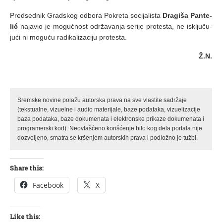
Pred­sed­nik Grad­skog od­bo­ra Po­kre­ta so­ci­ja­li­sta
Dra­gi­ša Pan­te­
lić
na­ja­vio je mo­guć­nost odr­ža­va­nja se­ri­je pro­te­sta, ne is­klju­ču­
ju­ći ni mo­gu­ću ra­di­ka­li­za­ci­ju pro­te­sta.
Ž.N.
Sremske novine polažu autorska prava na sve vlastite sadržaje
(tekstualne, vizuelne i audio materijale, baze podataka, vizuelizacije
baza podataka, baze dokumenata i elektronske prikaze dokumenata i
programerski kod). Neovlašćeno korišćenje bilo kog dela portala nije
dozvoljeno, smatra se kršenjem autorskih prava i podložno je tužbi.
Share this:
Facebook
X
Like this: