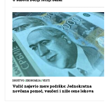
DRUŠTVO
|
EKONOMIJA
|
VESTI
Vučić najavio mere podrške: Jednokratna
novčana pomoć, vaučeri i niže cene lekova