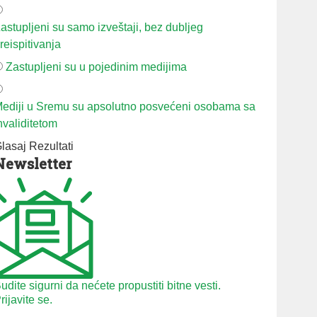
astupljeni su samo izveštaji, bez dubljeg
reispitivanja
Zastupljeni su u pojedinim medijima
ediji u Sremu su apsolutno posvećeni osobama sa
nvaliditetom
lasaj
Rezultati
Newsletter
udite sigurni da nećete propustiti bitne vesti.
rijavite se.