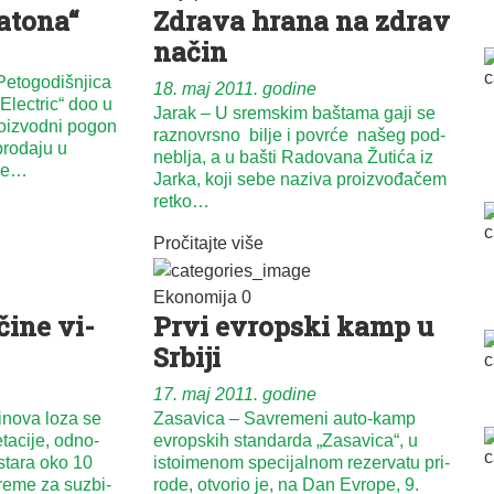
atona“
Zdra­va hra­na na zdrav
na­čin
Petogodišnjica
18. maj 2011. godine
lectric“ doo u
Jarak – U srem­skim ba­šta­ma ga­ji se
proizvodni pogon
ra­zno­vr­sno bi­lje i po­vr­će na­šeg pod­
prodaju u
ne­blja, a u ba­šti Ra­do­va­na Žu­ti­ća iz
 je…
Jar­ka, ko­ji se­be na­zi­va pro­iz­vo­đa­čem
ret­ko…
Pročitajte više
Ekonomija
0
­či­ne vi­
Pr­vi evrop­ski kamp u
Sr­bi­ji
17. maj 2011. godine
no­va lo­za se
Zasavica – Sa­vre­me­ni auto-kamp
ta­ci­je, od­no­
evrop­skih stan­dar­da „Za­sa­vi­ca“, u
a­sta­ra oko 10
isto­i­me­nom spe­ci­jal­nom re­zer­va­tu pri­
vre­me za su­zbi­
ro­de, otvo­rio je, na Dan Evro­pe, 9.