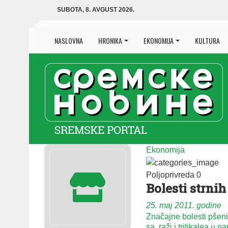
SUBOTA, 8. AVGUST 2026.
NASLOVNA
HRONIKA
EKONOMIJA
KULTURA
Ekonomija
Poljoprivreda
0
Bo­le­sti str­nih
25. maj 2011. godine
Zna­čaj­ne bo­le­sti pše­n
sa, ra­ži i tri­ti­ka­lea u n