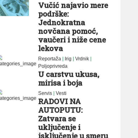
Vučić najavio mere
podrške:
Jednokratna
novčana pomoć,
vaučeri i niže cene
lekova
Reportaža
|
Irig
|
Vrdnik
|
Poljoprivreda
U carstvu ukusa,
mirisa i boja
Servis
|
Vesti
RADOVI NA
AUTOPUTU:
Zatvara se
uključenje i
isključenje u smeru