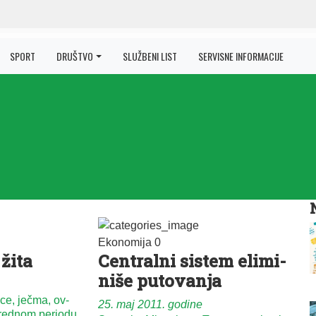
SPORT
DRUŠTVO
SLUŽBENI LIST
SERVISNE INFORMACIJE
Ekonomija
0
 ži­ta
Cen­tral­ni si­stem eli­mi­
ni­še pu­to­va­nja
i­ce, ječ­ma, ov­
25. maj 2011. godine
a­red­nom pe­ri­o­du