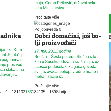
i…
ma­ja, Go­ran Pet­ko­vić, dr­žav­ni se­kre­
tar u Mi­ni­star­stvu…
Pročitajte više
Poljoprivreda
0
ad­ni­ka
Do­bri do­ma­ći­ni, još bo­
lji pro­iz­vo­đa­či
i­jan­ska Kom­
17. maj 2011. godine
ant „Fi­ja­ta“, pr­
Beočin – Še­sta po re­du Stoč­na iz­lo­
m po­go­ni­ma u
žba u Su­se­ku odr­ža­na je, 7. ma­ja, uz
i­nje pro­iz­vod­
uče­šće pe­de­se­tak iz­la­ga­ča go­ve­da,
­ča sta­ka­la na
svi­nja, ova­ca, po­ljo­pri­vred­ne hra­ne i
­šlja­va­nje…
me­ha­ni­za­ci­je iz…
Pročitajte više
vije
1
…
131
132
133
134
135
…
139
Starije »