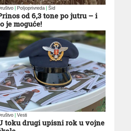
ruštvo
|
Poljoprivreda
|
Šid
Prinos od 6,3 tone po jutru – i
to je moguće!
ruštvo
|
Vesti
U toku drugi upisni rok u vojne
škole