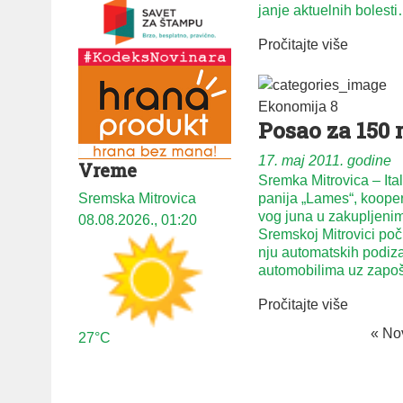
ja­nje ak­tu­el­nih bo­le­st
Pročitajte više
Ekonomija
8
Po­sao za 150 r
17. maj 2011. godine
Vreme
Sremka Mitrovica – Ita­l
pa­ni­ja „La­mes“, ko­o­pe­r
Sremska Mitrovica
vog ju­na u za­ku­plje­ni
08.08.2026., 01:20
Srem­skoj Mi­tro­vi­ci po­č
nju auto­mat­skih po­di­za
auto­mo­bi­li­ma uz za­po
Pročitajte više
« No
27°C