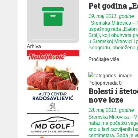
Pet godina „E
19. maj 2011. godine
Sremska Mitrovica – 
uspešnog rada „Eaton E
Srbiji, koji obuhvata 
u Sremskoj Mitrovici i 
Arhiva
Beogradu, obeležena
Pročitajte više
Poljoprivreda
0
Bo­le­sti i šte­to
no­ve lo­ze
18. maj 2011. godine
Sremska Mitrovica – Vi­
na­la­zi na po­čet­ku ve­ge­
sno u fa­zi raz­vi­je­nih l
cen­ti­me­ta­ra. Sa­da je 