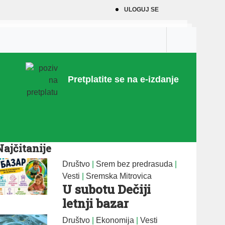
ULOGUJ SE
Pretplatite se na e-izdanje
Najčitanije
Društvo
|
Srem bez predrasuda
|
Vesti
|
Sremska Mitrovica
U subotu Dečiji
letnji bazar
Društvo
|
Ekonomija
|
Vesti