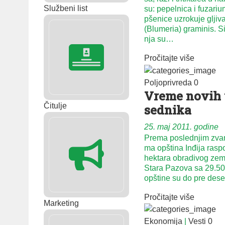
Službeni list
su: pe­pel­ni­ca i fu­za­ri­
pše­ni­ce uzro­ku­je glji­
(Blu­me­ria) gra­mi­nis. S
nja su…
Pročitajte više
Poljoprivreda
0
Vre­me no­vih 
Čitulje
sed­ni­ka
25. maj 2011. godine
Pre­ma po­sled­njim zva­n
ma op­šti­na In­đi­ja ras­
hek­ta­ra ob­ra­di­vog ze­ml
Sta­ra Pa­zo­va sa 29.50
op­šti­ne su do pre de­s
Pročitajte više
Marketing
Ekonomija
|
Vesti
0