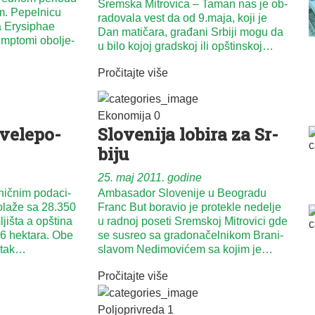
Sremska Mitrovica – Ta­man nas je ob­
um. Pe­pel­ni­cu
ra­do­va­la vest da od 9.ma­ja, ko­ji je
va Erysip­hae
Dan ma­ti­ča­ra, gra­đa­ni Sr­bi­ji mo­gu da
imp­to­mi obo­lje­
u bi­lo ko­joj grad­skoj ili op­štin­skoj…
Pročitajte više
Ekonomija
0
ve­le­po­
Slo­ve­ni­ja lo­bi­ra za Sr­
bi­ju
25. maj 2011. godine
ič­nim po­da­ci­
Am­ba­sa­dor Slo­ve­ni­je u Be­o­gra­du
po­la­že sa 28.350
Franc But bo­ra­vio je pro­te­kle ne­de­lje
ji­šta a op­šti­na
u rad­noj po­se­ti Srem­skoj Mi­tro­vi­ci gde
6 hek­ta­ra. Obe
se su­sreo sa gra­do­na­čel­ni­kom Bra­ni­
e­tak…
sla­vom Ne­di­mo­vi­ćem sa ko­jim je…
Pročitajte više
Poljoprivreda
1