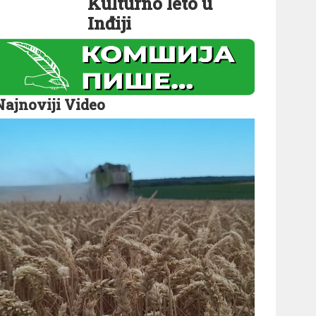
Kulturno leto u
Inđiji
Najnoviji Video