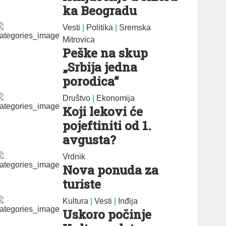
ka Beogradu
Vesti
|
Politika
|
Sremska
Mitrovica
Peške na skup
„Srbija jedna
porodica“
Društvo
|
Ekonomija
Koji lekovi će
pojeftiniti od 1.
avgusta?
Vrdnik
Nova ponuda za
turiste
Kultura
|
Vesti
|
Inđija
Uskoro počinje