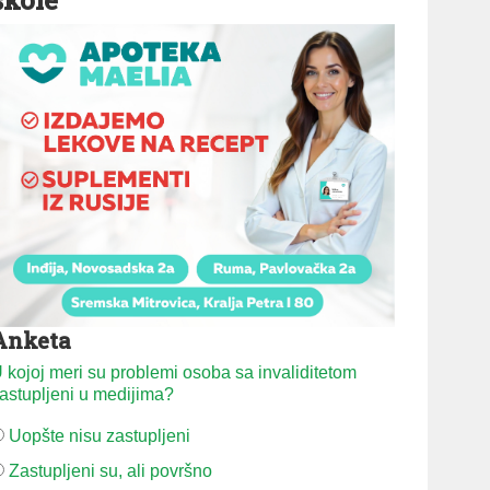
Anketa
 kojoj meri su problemi osoba sa invaliditetom
astupljeni u medijima?
Uopšte nisu zastupljeni
Zastupljeni su, ali površno