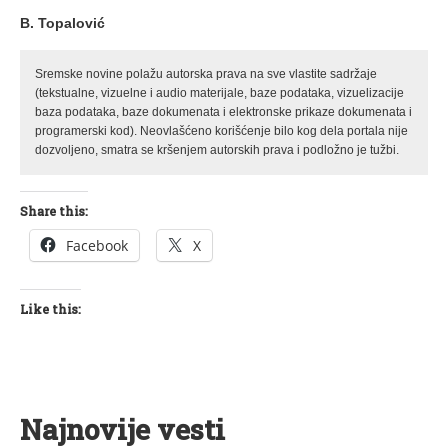
B. Topalović
Sremske novine polažu autorska prava na sve vlastite sadržaje
(tekstualne, vizuelne i audio materijale, baze podataka, vizuelizacije
baza podataka, baze dokumenata i elektronske prikaze dokumenata i
programerski kod). Neovlašćeno korišćenje bilo kog dela portala nije
dozvoljeno, smatra se kršenjem autorskih prava i podložno je tužbi.
Share this:
Facebook
X
Like this:
Najnovije vesti