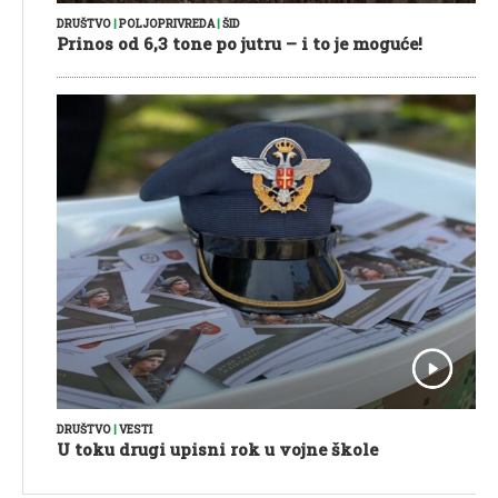
DRUŠTVO
|
POLJOPRIVREDA
|
ŠID
Prinos od 6,3 tone po jutru – i to je moguće!
DRUŠTVO
|
VESTI
U toku drugi upisni rok u vojne škole