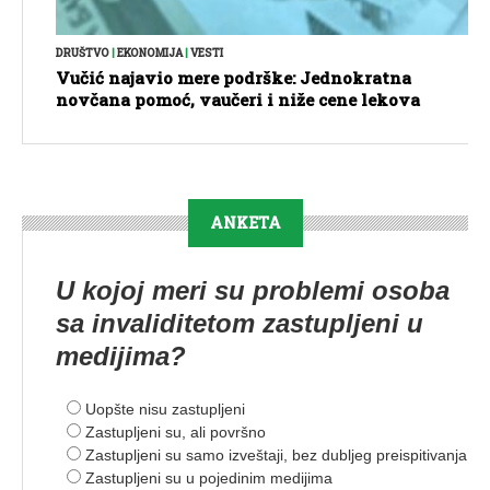
DRUŠTVO
|
EKONOMIJA
|
VESTI
Vučić najavio mere podrške: Jednokratna
novčana pomoć, vaučeri i niže cene lekova
ANKETA
U kojoj meri su problemi osoba
sa invaliditetom zastupljeni u
medijima?
Uopšte nisu zastupljeni
Zastupljeni su, ali površno
Zastupljeni su samo izveštaji, bez dubljeg preispitivanja
Zastupljeni su u pojedinim medijima