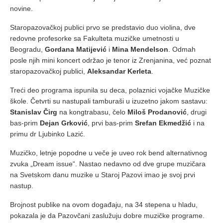
novine.
Staropazovačkoj publici prvo se predstavio duo violina, dve
redovne profesorke sa Fakulteta muzičke umetnosti u
Beogradu,
Gordana Matijević
i
Mina Mendelson
. Odmah
posle njih mini koncert održao je tenor iz Zrenjanina, već poznat
staropazovačkoj publici,
Aleksandar Kerleta
.
Treći deo programa ispunila su deca, polaznici vojačke Muzičke
škole. Četvrti su nastupali tamburaši u izuzetno jakom sastavu:
Stanislav Čirg
na kongtrabasu, čelo
Miloš Prodanović
, drugi
bas-prim
Dejan Grković
, prvi bas-prim
Srefan Ekmedžić
i na
primu dr Ljubinko Lazić.
Muzičko, letnje popodne u veče je uveo rok bend alternativnog
zvuka „Dream issue“. Nastao nedavno od dve grupe muzičara
na Svetskom danu muzike u Staroj Pazovi imao je svoj prvi
nastup.
Brojnost publike na ovom događaju, na 34 stepena u hladu,
pokazala je da Pazovčani zaslužuju dobre muzičke programe.