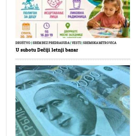
DRUŠTVO
|
SREM BEZ PREDRASUDA
|
VESTI
|
SREMSKA MITROVICA
U subotu Dečiji letnji bazar