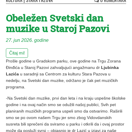
KULTURA
|
STARA PAZOVA
0 KOMENTARA
Obeležen Svetski dan
muzike u Staroj Pazovi
27. jun 2026. godine
Čitaj mi!
Prošle godine u Gradskom parku, ove godine na Trgu Zorana
Đinđića u Staroj Pazovi zahvaljujući angažmanu dr
Ljubinka
Lazića
u saradnji sa Centrom za kulturu Stara Pazova u
nedelju, na Svetski dan muzike, održano je čak pet muzičkih
programa.
-Na Svetski dan muzike, prvi dan leta i na kraju uspešne školske
godine i na ovaj način smo se odužili našoj publici, Svih pet
planiranih muzičkih programa uspeli smo da ostvarimo. Raširili
smo se po ovom našem Trgu jer smo zbog Vidovdanskih
susreta bili sprečeni da sviramo u parku i otkrili da i ovaj prostor
može da posluži svrsi – objasnio je dr Lazić u izjavi za naše