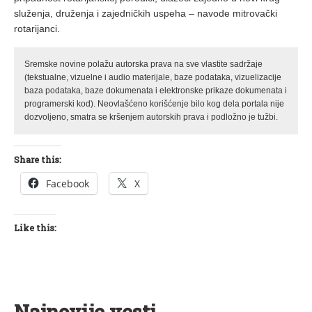
služenja, druženja i zajedničkih uspeha – navode mitrovački
rotarijanci.
Sremske novine polažu autorska prava na sve vlastite sadržaje
(tekstualne, vizuelne i audio materijale, baze podataka, vizuelizacije
baza podataka, baze dokumenata i elektronske prikaze dokumenata i
programerski kod). Neovlašćeno korišćenje bilo kog dela portala nije
dozvoljeno, smatra se kršenjem autorskih prava i podložno je tužbi.
Share this:
Facebook
X
Like this:
Najnovije vesti