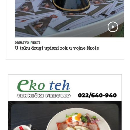
DRUŠTVO
|
VESTI
U toku drugi upisni rok u vojne škole