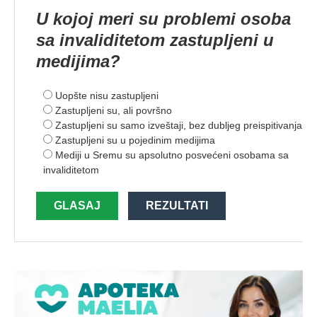
U kojoj meri su problemi osoba
sa invaliditetom zastupljeni u
medijima?
Uopšte nisu zastupljeni
Zastupljeni su, ali površno
Zastupljeni su samo izveštaji, bez dubljeg preispitivanja
Zastupljeni su u pojedinim medijima
Mediji u Sremu su apsolutno posvećeni osobama sa
invaliditetom
GLASAJ
REZULTATI