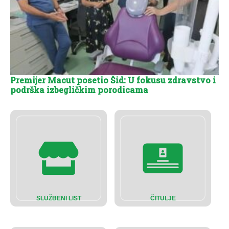
Premijer Macut posetio Šid: U fokusu zdravstvo i
podrška izbegličkim porodicama
SLUŽBENI LIST
ČITULJE