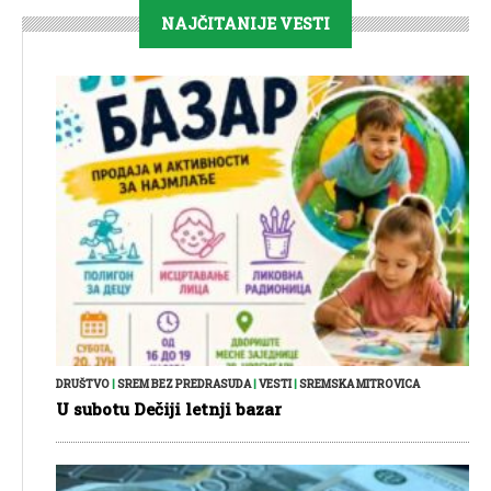
NAJČITANIJE VESTI
DRUŠTVO
|
SREM BEZ PREDRASUDA
|
VESTI
|
SREMSKA MITROVICA
U subotu Dečiji letnji bazar