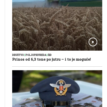
DRUŠTVO
|
POLJOPRIVREDA
|
ŠID
Prinos od 6,3 tone po jutru – i to je moguće!