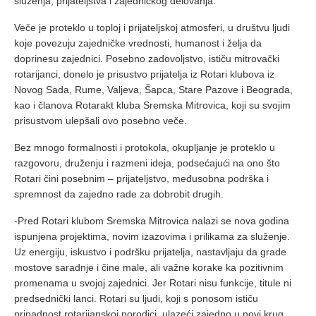
služenja, prijateljstva i zajedničkog delovanja.
Veče je proteklo u toploj i prijateljskoj atmosferi, u društvu ljudi
koje povezuju zajedničke vrednosti, humanost i želja da
doprinesu zajednici. Posebno zadovoljstvo, ističu mitrovački
rotarijanci, donelo je prisustvo prijatelja iz Rotari klubova iz
Novog Sada, Rume, Valjeva, Šapca, Stare Pazove i Beograda,
kao i članova Rotarakt kluba Sremska Mitrovica, koji su svojim
prisustvom ulepšali ovo posebno veče.
Bez mnogo formalnosti i protokola, okupljanje je proteklo u
razgovoru, druženju i razmeni ideja, podsećajući na ono što
Rotari čini posebnim – prijateljstvo, međusobna podrška i
spremnost da zajedno rade za dobrobit drugih.
-Pred Rotari klubom Sremska Mitrovica nalazi se nova godina
ispunjena projektima, novim izazovima i prilikama za služenje.
Uz energiju, iskustvo i podršku prijatelja, nastavljaju da grade
mostove saradnje i čine male, ali važne korake ka pozitivnim
promenama u svojoj zajednici. Jer Rotari nisu funkcije, titule ni
predsednički lanci. Rotari su ljudi, koji s ponosom ističu
pripadnost rotarijanskoj porodici, ulazeći zajedno u novi krug