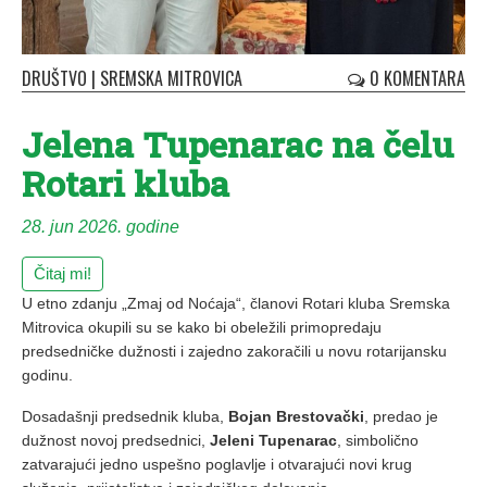
DRUŠTVO
|
SREMSKA MITROVICA
0 KOMENTARA
Jelena Tupenarac na čelu
Rotari kluba
28. jun 2026. godine
Čitaj mi!
U etno zdanju „Zmaj od Noćaja“, članovi Rotari kluba Sremska
Mitrovica okupili su se kako bi obeležili primopredaju
predsedničke dužnosti i zajedno zakoračili u novu rotarijansku
godinu.
Dosadašnji predsednik kluba,
Bojan Brestovački
, predao je
dužnost novoj predsednici,
Jeleni Tupenarac
, simbolično
zatvarajući jedno uspešno poglavlje i otvarajući novi krug