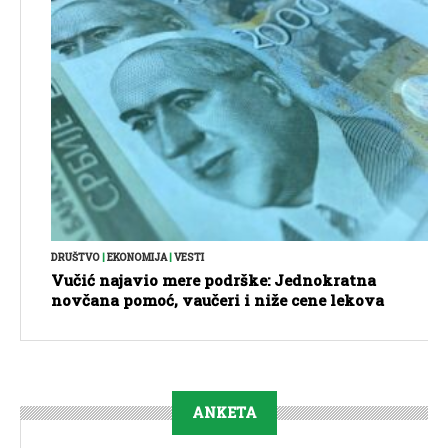
DRUŠTVO
|
EKONOMIJA
|
VESTI
Vučić najavio mere podrške: Jednokratna
novčana pomoć, vaučeri i niže cene lekova
ANKETA