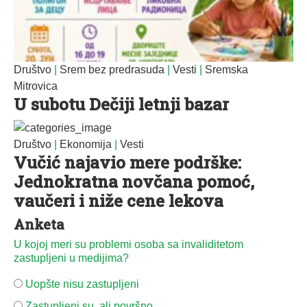
Društvo
|
Srem bez predrasuda
|
Vesti
|
Sremska
Mitrovica
U subotu Dečiji letnji bazar
Društvo
|
Ekonomija
|
Vesti
Vučić najavio mere podrške:
Jednokratna novčana pomoć,
vaučeri i niže cene lekova
Anketa
U kojoj meri su problemi osoba sa invaliditetom
zastupljeni u medijima?
Uopšte nisu zastupljeni
Zastupljeni su, ali površno