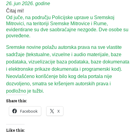
26. jun 2026. godine
Čitaj mi!
Od juče, na području Policijske uprave u Sremskoj
Mitrovici, na teritoriji Sremske Mitrovice i Rume,
evidentirane su dve saobraćajne nezgode. Dve osobe su
povređene.
Sremske novine polažu autorska prava na sve vlastite
sadržaje (tekstualne, vizuelne i audio materijale, baze
podataka, vizuelizacije baza podataka, baze dokumenata
i elektronske prikaze dokumenata i programerski kod).
Neovlašćeno korišćenje bilo kog dela portala nije
dozvoljeno, smatra se kršenjem autorskih prava i
podložno je tužbi.
Share this:
Facebook
X
Like this: