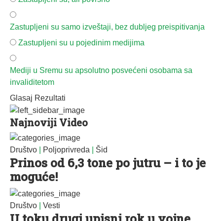
Zastupljeni su samo izveštaji, bez dubljeg preispitivanja
Zastupljeni su u pojedinim medijima
Mediji u Sremu su apsolutno posvećeni osobama sa
invaliditetom
Glasaj
Rezultati
Najnoviji Video
Društvo
|
Poljoprivreda
|
Šid
Prinos od 6,3 tone po jutru – i to je
moguće!
Društvo
|
Vesti
U toku drugi upisni rok u vojne