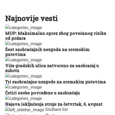
Najnovije vesti
MUP: Maksimalan oprez zbog povećanog rizika
od požara
Šest saobraćajnih nezgoda na sremskim
putevima
Više gradskih ulica zatvoreno za saobraćaj u
subotu
Tri saobraćajne nezgode na sremskim putevima
Četiri osobe povređene u saobraćaju
Najava isključenja struje za četvrtak, 6. avgust
Službeni list