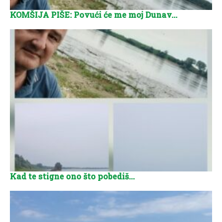
KOMŠIJA PIŠE: Povući će me moj Dunav…
Kad te stigne ono što pobediš…