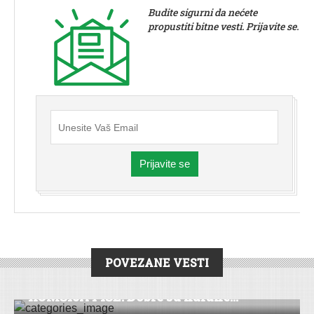
Budite sigurni da nećete
propustiti bitne vesti. Prijavite se.
Prijavite se
POVEZANE VESTI
KOMŠIJA PIŠE
KOMŠIJA PIŠE: Dobre su kafane…
DRUŠTVO
|
KOMŠIJA PIŠE