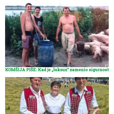
KOMŠIJA PIŠE: Kad je „luksuz“ zamenio sigurnost