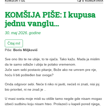
KOMŠIJA PIŠE
0 KOMENTARA
KOMŠIJA PIŠE: I kupusa
jednu vanglu…
30. maj 2026. godine
Čitaj mi!
Piše:
Boris Miljković
Sve ono što te ne ubije, to te ojača. Tako kažu. Mada ja mislim
da te samo odlaže i ubija te polako vremenom.
Juče sam sebi postavio pitanje, Bože ako ne umrem pre nje,
hoću li biti pošteđen bar ovoga?
Onda odgovor sebi. Neće ti niko ni javiti, nećeš ni znati, nisi joj
bio prioritet, ni ne znaš je ..
U masi sveta moje misli su otišle tamo negde gde nisam mogao
izbeći sudbinu koju nisam hteo. Prolazeći u kapeli pored njega,