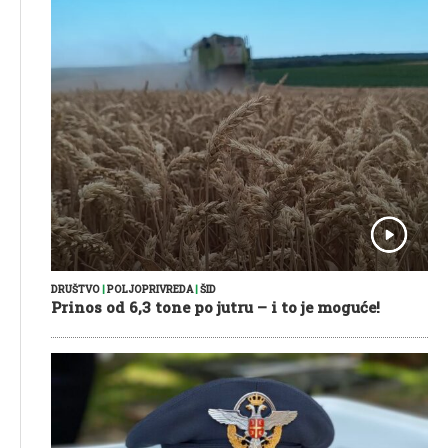
DRUŠTVO
|
POLJOPRIVREDA
|
ŠID
Prinos od 6,3 tone po jutru – i to je moguće!