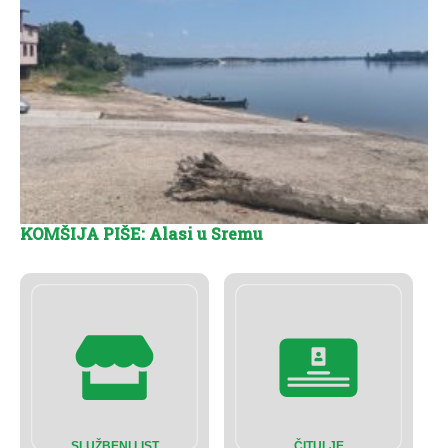
KOMŠIJA PIŠE: Alasi u Sremu
SLUŽBENI LIST
ČITULJE