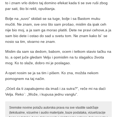
to i znam vrlo dobro taj domino efekat kada ti se sve ruši zbog
par sati, što bi rekli, opuštanja.
Bolje na „suvo“ skidati se sa tuge, bolje i sa Bastom muku
mučiti. Ne znam, sve ono što sam prošao, mislim da ipak ceh
nije bio moj, a ja sam ga morao platiti. Dete ne pravi cehove,a ja
sam bio dete i ostao do sad u svetu tom. Ne znam kako bi` se
nosio sa tim, stvarno ne znam.
Mislim da sam sa dedom, babom, ocem i tetkom stavio tačku na
to, a opet juče gledam Velju i pomislim na tu slagalicu života
mog. Ko to slaže, dobro mi je poslagao.
A opet nosim se ja sa tim i pišem. Ko zna, možda nekom
pomognem na taj način.
„Oćeš da ti zapakujemo da imaš i za sutra?“, reče mi na daći
Velja. Reko`: „Može, i kupusa jednu vanglu“.
Sremske novine polažu autorska prava na sve vlastite sadržaje
(tekstualne, vizuelne i audio materijale, baze podataka, vizuelizacije