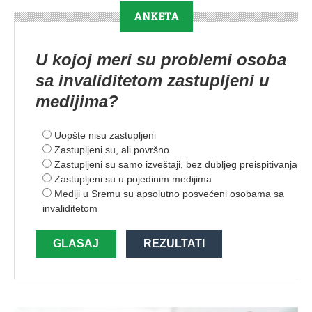
ANKETA
U kojoj meri su problemi osoba
sa invaliditetom zastupljeni u
medijima?
Uopšte nisu zastupljeni
Zastupljeni su, ali površno
Zastupljeni su samo izveštaji, bez dubljeg preispitivanja
Zastupljeni su u pojedinim medijima
Mediji u Sremu su apsolutno posvećeni osobama sa
invaliditetom
GLASAJ
REZULTATI