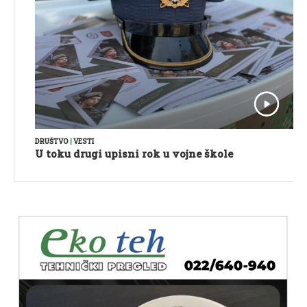
DRUŠTVO
|
VESTI
U toku drugi upisni rok u vojne škole