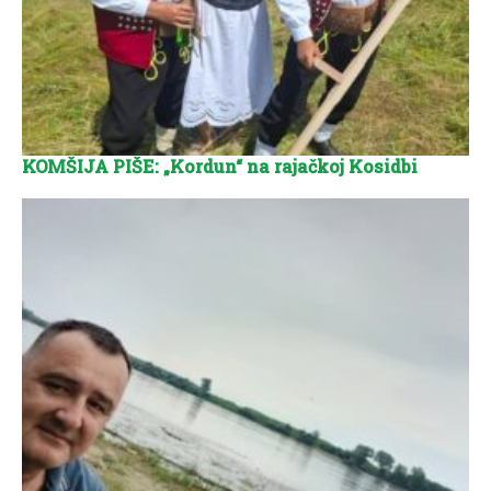
KOMŠIJA PIŠE: „Kordun“ na rajačkoj Kosidbi