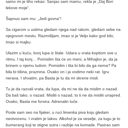
samo mi je tiho rekao: Sanjao sam mamu, rekla je „Daj Bori
lekove moje“.
Šapnuo sam mu: „Jedi govna“!
Sa cigarom u ustima gledam njega nad rakom, gledam sebe na
njegovom mestu. Razmišljam, imao si je Veljo kako god bilo,
imao si majku.
Ulazim u kuću, konj lupa iz štale. Udara u vrata kopitom sve u
ritmu. I taj konj… Pomislim šta će on meni, a Mihajlov je, da ja
brinem o njemu ludom. Pomislim i šta bi bilo da ga nema? Pa
bila bi tišina, praznina. Ovako on i ja vodimo neki rat. Igru
nerava. I shvatim, pa Basta je tu da mi skrene misli.
Tu je da razvali vrata, da lupa, da mi ne da da mislim o nazad.
Da baš tako, o nazad. Misliti o nazad, to ti ne da misliti unapred.
Ovako, Basta me forsira. Adrenalin tuče.
Posle sam seo na fijaker, u ruci limenka piva koju gledam
neotvorenu. I vratim je takvu. Alkohol je za veselje, za tugu je to
bumerang koji te stigne sutra i razbije na komade. Pasirao sam