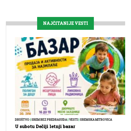
NAJČITANIJE VESTI
DRUŠTVO
|
SREM BEZ PREDRASUDA
|
VESTI
|
SREMSKA MITROVICA
U subotu Dečiji letnji bazar