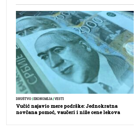
DRUŠTVO
|
EKONOMIJA
|
VESTI
Vučić najavio mere podrške: Jednokratna
novčana pomoć, vaučeri i niže cene lekova