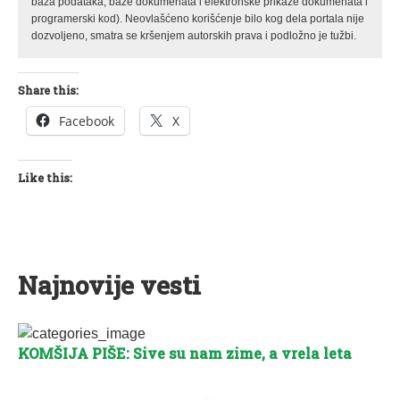
baza podataka, baze dokumenata i elektronske prikaze dokumenata i
programerski kod). Neovlašćeno korišćenje bilo kog dela portala nije
dozvoljeno, smatra se kršenjem autorskih prava i podložno je tužbi.
Share this:
Facebook
X
Like this:
Najnovije vesti
KOMŠIJA PIŠE: Sive su nam zime, a vrela leta