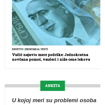
DRUŠTVO
|
EKONOMIJA
|
VESTI
Vučić najavio mere podrške: Jednokratna
novčana pomoć, vaučeri i niže cene lekova
ANKETA
U kojoj meri su problemi osoba