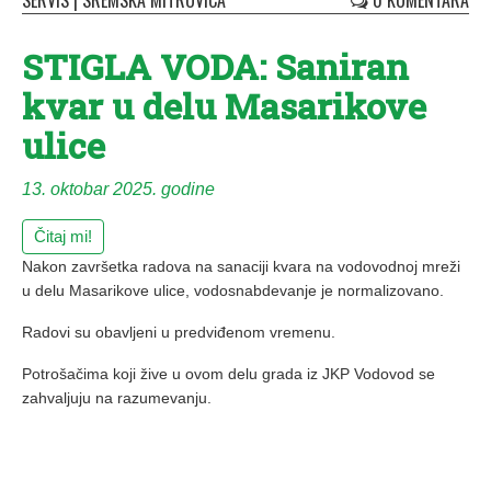
SERVIS
|
SREMSKA MITROVICA
0 KOMENTARA
STIGLA VODA: Saniran
kvar u delu Masarikove
ulice
13. oktobar 2025. godine
Čitaj mi!
Nakon završetka radova na sanaciji kvara na vodovodnoj mreži
u delu Masarikove ulice, vodosnabdevanje je normalizovano.
Radovi su obavljeni u predviđenom vremenu.
Potrošačima koji žive u ovom delu grada iz JKP Vodovod se
zahvaljuju na razumevanju.