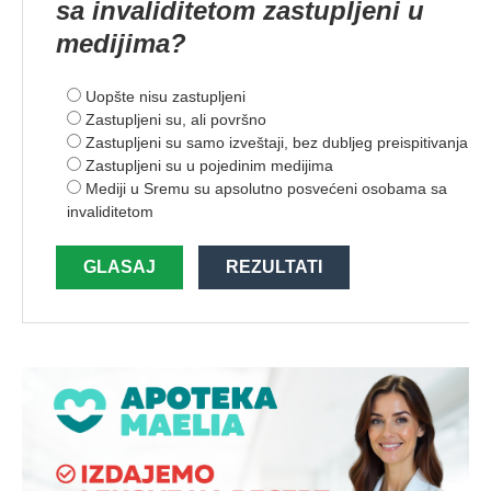
sa invaliditetom zastupljeni u
medijima?
Uopšte nisu zastupljeni
Zastupljeni su, ali površno
Zastupljeni su samo izveštaji, bez dubljeg preispitivanja
Zastupljeni su u pojedinim medijima
Mediji u Sremu su apsolutno posvećeni osobama sa
invaliditetom
GLASAJ
REZULTATI