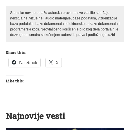
Sremske novine polažu autorska prava na sve vlastite sadržaje
(tekstualne, vizuelne i audio materijale, baze podataka, vizuelizacije
baza podataka, baze dokumenata i elektronske prikaze dokumenata i
programerski kod). Neovlašćeno korišćenje bilo kog dela portala nije
dozvoljeno, smatra se kršenjem autorskih prava i podložno je tužbi.
Share this:
Facebook
X
Like this:
Najnovije vesti