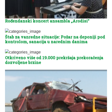
Rođendanski koncert ansambla „Arodisi“
Štab za vanredne situacije: Požar na deponiji pod
kontrolom, sanacija u narednim danima
Otkriveno više od 19.000 prekršaja prekoračenja
dozvoljene brzine