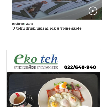
DRUŠTVO
|
VESTI
U toku drugi upisni rok u vojne škole