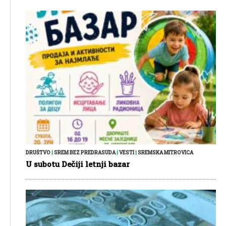
DRUŠTVO
|
SREM BEZ PREDRASUDA
|
VESTI
|
SREMSKA MITROVICA
U subotu Dečiji letnji bazar