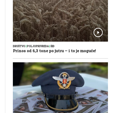
DRUŠTVO
|
POLJOPRIVREDA
|
ŠID
Prinos od 6,3 tone po jutru – i to je moguće!