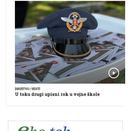
DRUŠTVO
|
VESTI
U toku drugi upisni rok u vojne škole