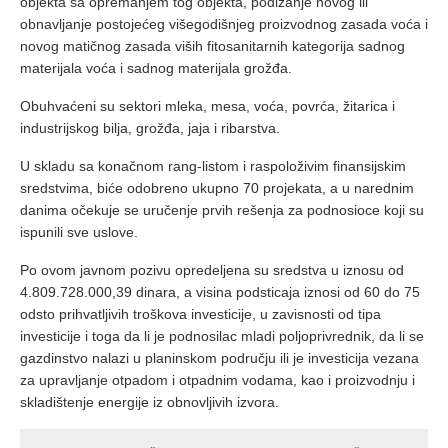
objekta sa opremanjem tog objekta, podizanje novog ili
obnavljanje postojećeg višegodišnjeg proizvodnog zasada voća i
novog matičnog zasada viših fitosanitarnih kategorija sadnog
materijala voća i sadnog materijala grožđa.
Obuhvaćeni su sektori mleka, mesa, voća, povrća, žitarica i
industrijskog bilja, grožđa, jaja i ribarstva.
U skladu sa konačnom rang-listom i raspoloživim finansijskim
sredstvima, biće odobreno ukupno 70 projekata, a u narednim
danima očekuje se uručenje prvih rešenja za podnosioce koji su
ispunili sve uslove.
Po ovom javnom pozivu opredeljena su sredstva u iznosu od
4.809.728.000,39 dinara, a visina podsticaja iznosi od 60 do 75
odsto prihvatljivih troškova investicije, u zavisnosti od tipa
investicije i toga da li je podnosilac mladi poljoprivrednik, da li se
gazdinstvo nalazi u planinskom području ili je investicija vezana
za upravljanje otpadom i otpadnim vodama, kao i proizvodnju i
skladištenje energije iz obnovljivih izvora.