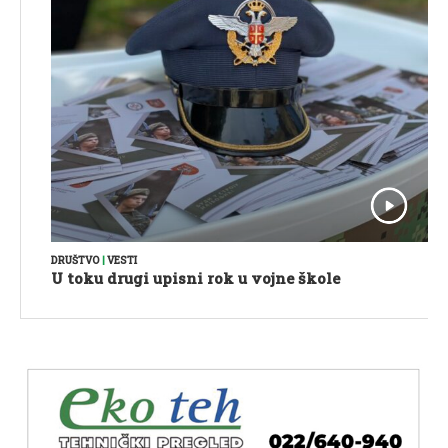
DRUŠTVO
|
VESTI
U toku drugi upisni rok u vojne škole