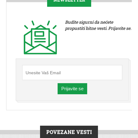
Budite sigurni da nećete
propustiti bitne vesti. Prijavite se.
Prijavite se
POVEZANE VESTI
DRUŠTVO
|
HRONIKA
|
BEOČIN