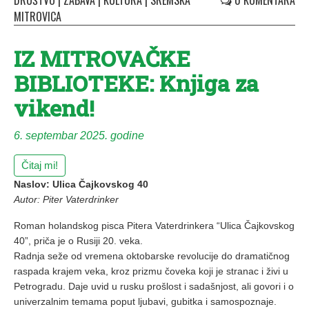
DRUŠTVO
|
ZABAVA
|
KULTURA
|
SREMSKA
0 KOMENTARA
MITROVICA
IZ MITROVAČKE
BIBLIOTEKE: Knjiga za
vikend!
6. septembar 2025. godine
Čitaj mi!
Naslov: Ulica Čajkovskog 40
Autor: Piter Vaterdrinker
Roman holandskog pisca Pitera Vaterdrinkera “Ulica Čajkovskog
40”, priča je o Rusiji 20. veka.
Radnja seže od vremena oktobarske revolucije do dramatičnog
raspada krajem veka, kroz prizmu čoveka koji je stranac i živi u
Petrogradu. Daje uvid u rusku prošlost i sadašnjost, ali govori i o
univerzalnim temama poput ljubavi, gubitka i samospoznaje.