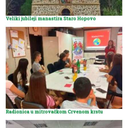
Veliki jubileji manastira Staro Hopovo
Radionica u mitrovačkom Crvenom krstu