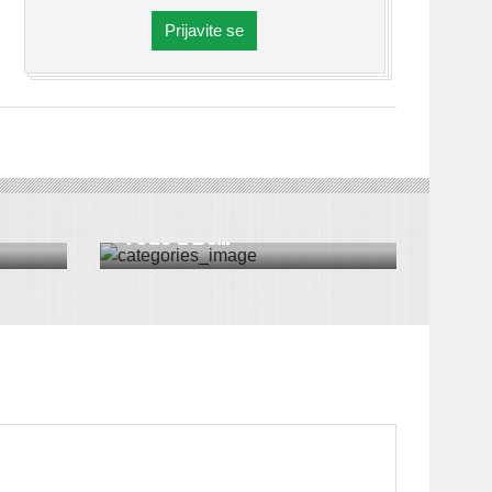
Prijavite se
A
|
DRUŠTVO
|
HRONIKA
|
BEOČIN
|
VESTI
e i
Rekonstrukcija fabrike
vode u Be...