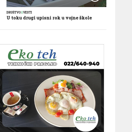
DRUŠTVO
|
VESTI
U toku drugi upisni rok u vojne škole