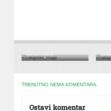
DRUŠTVO
|
HRONIKA
|
BEOČIN
|
VESTI
DRUŠT
105 miliona dinara za
Kriv
završetak ...
mušk
TRENUTNO NEMA KOMENTARA.
Ostavi komentar