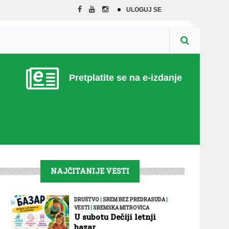
ULOGUJ SE
Pretplatite se na e-izdanje
NAJČITANIJE VESTI
DRUŠTVO
|
SREM BEZ PREDRASUDA
|
VESTI
|
SREMSKA MITROVICA
U subotu Dečiji letnji
bazar