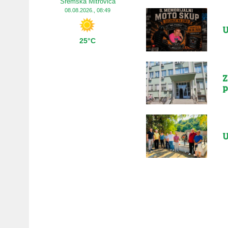
Sremska Mitrovica
08.08.2026., 08:49
U
25°C
Z
p
U