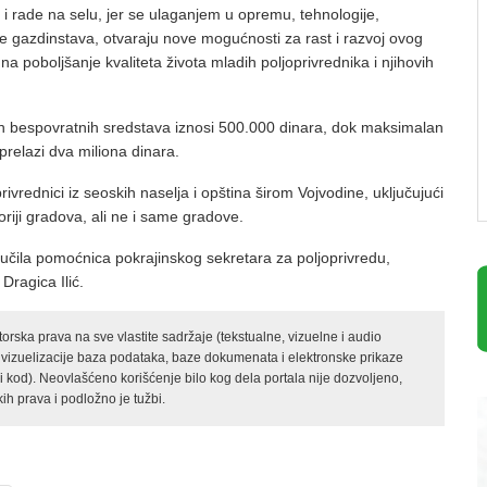
 i rade na selu, jer se ulaganjem u opremu, tehnologije,
je gazdinstava, otvaraju nove mogućnosti za rast i razvoj ovog
na poboljšanje kvaliteta života mladih poljoprivrednika i njihovih
ih bespovratnih sredstava iznosi 500.000 dinara, dok maksimalan
 prelazi dva miliona dinara.
privrednici iz seoskih naselja i opština širom Vojvodine, uključujući
oriji gradova, ali ne i same gradove.
učila pomoćnica pokrajinskog sekretara za poljoprivredu,
Dragica Ilić.
rska prava na sve vlastite sadržaje (tekstualne, vizuelne i audio
 vizuelizacije baza podataka, baze dokumenata i elektronske prikaze
kod). Neovlašćeno korišćenje bilo kog dela portala nije dozvoljeno,
ih prava i podložno je tužbi.