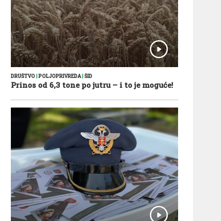
DRUŠTVO
|
POLJOPRIVREDA
|
ŠID
Prinos od 6,3 tone po jutru – i to je moguće!