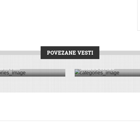
DRUŠTVO
|
REPORTAŽA
|
VESTI
|
RUM
POVEZANE VESTI
VO
|
HRONIKA
|
PEĆINCI
|
VESTI
SREMSKA MITROVICA
ična prijava protiv
Lubenice nikad ranij
arca...
nikad slađe