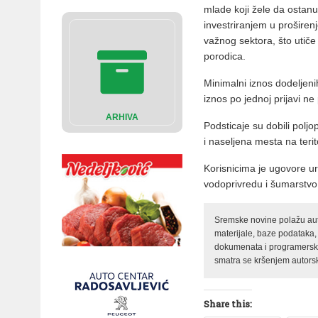
mlade koji žele da ostanu
investriranjem u proširen
važnog sektora, što utiče 
porodica.
Minimalni iznos dodeljen
iznos po jednoj prijavi ne
ARHIVA
Podsticaje su dobili poljo
i naseljena mesta na terit
Korisnicima je ugovore ur
vodoprivredu i šumarstvo 
Sremske novine polažu auto
materijale, baze podataka,
dokumenata i programerski 
smatra se kršenjem autorsk
Share this: