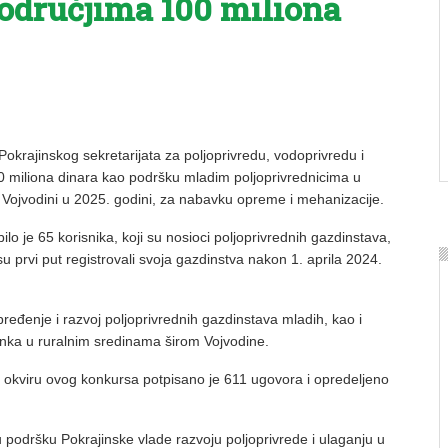
odručjima 100 miliona
Pokrajinskog sekretarijata za poljoprivredu, vodoprivredu i
00 miliona dinara kao podršku mladim poljoprivrednicima u
Vojvodini u 2025. godini, za nabavku opreme i mehanizacije.
lo je 65 korisnika, koji su nosioci poljoprivrednih gazdinstava,
su prvi put registrovali svoja gazdinstva nakon 1. aprila 2024.
ređenje i razvoj poljoprivrednih gazdinstava mladih, kao i
anka u ruralnim sredinama širom Vojvodine.
u okviru ovog konkursa potpisano je 611 ugovora i opredeljeno
 podršku Pokrajinske vlade razvoju poljoprivrede i ulaganju u