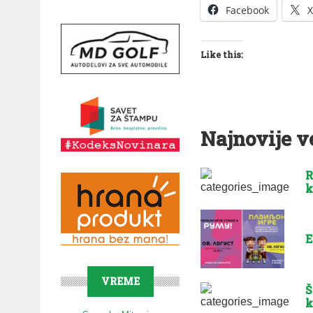
Facebook
X
Like this:
Najnovije v
R
k
E
VREME
Š
k