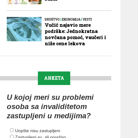
DRUŠTVO
|
EKONOMIJA
|
VESTI
Vučić najavio mere
podrške: Jednokratna
novčana pomoć, vaučeri i
niže cene lekova
ANKETA
U kojoj meri su problemi
osoba sa invaliditetom
zastupljeni u medijima?
Uopšte nisu zastupljeni
Zastupljeni su, ali površno