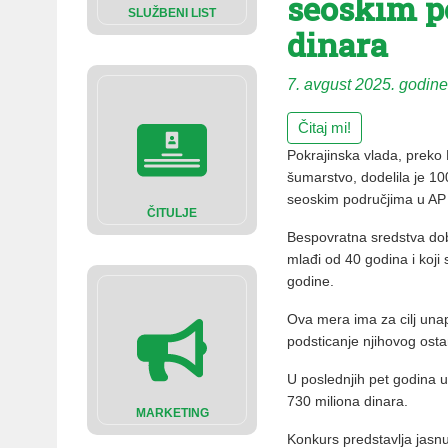
seoskim p
SLUŽBENI LIST
dinara
7. avgust 2025. godine
Čitaj mi!
Pokrajinska vlada, preko 
šumarstvo, dodelila je 1
seoskim područjima u AP 
ČITULJE
Bespovratna sredstva dobi
mlađi od 40 godina i koji 
godine.
Ova mera ima za cilj unap
podsticanje njihovog ost
U poslednjih pet godina 
730 miliona dinara.
MARKETING
Konkurs predstavlja jasnu