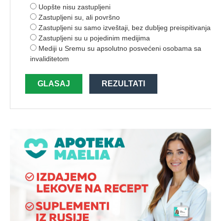
Uopšte nisu zastupljeni
Zastupljeni su, ali površno
Zastupljeni su samo izveštaji, bez dubljeg preispitivanja
Zastupljeni su u pojedinim medijima
Mediji u Sremu su apsolutno posvećeni osobama sa
invaliditetom
GLASAJ
REZULTATI