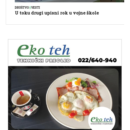
DRUŠTVO
|
VESTI
U toku drugi upisni rok u vojne škole