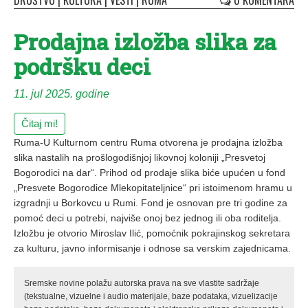
DRUŠTVO
|
KULTURA
|
VESTI
|
RUMA
0 KOMENTARA
Prodajna izložba slika za
podršku deci
11. jul 2025. godine
Čitaj mi!
Ruma-U Kulturnom centru Ruma otvorena je prodajna izložba
slika nastalih na prošlogodišnjoj likovnoj koloniji „Presvetoj
Bogorodici na dar“. Prihod od prodaje slika biće upućen u fond
„Presvete Bogorodice Mlekopitateljnice“ pri istoimenom hramu u
izgradnji u Borkovcu u Rumi. Fond je osnovan pre tri godine za
pomoć deci u potrebi, najviše onoj bez jednog ili oba roditelja.
Izložbu je otvorio Miroslav Ilić, pomoćnik pokrajinskog sekretara
za kulturu, javno informisanje i odnose sa verskim zajednicama.
Sremske novine polažu autorska prava na sve vlastite sadržaje
(tekstualne, vizuelne i audio materijale, baze podataka, vizuelizacije