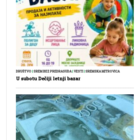
DRUŠTVO
|
SREM BEZ PREDRASUDA
|
VESTI
|
SREMSKA MITROVICA
U subotu Dečiji letnji bazar