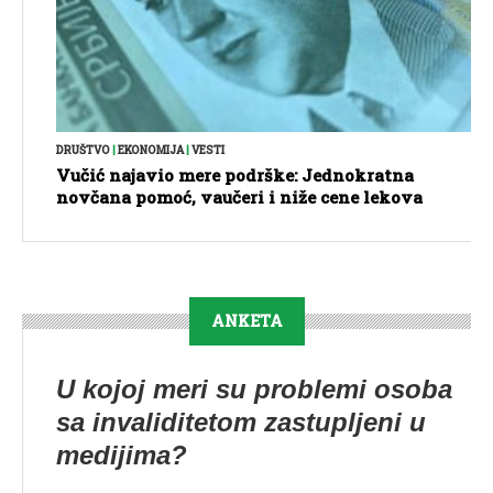
DRUŠTVO
|
EKONOMIJA
|
VESTI
Vučić najavio mere podrške: Jednokratna
novčana pomoć, vaučeri i niže cene lekova
ANKETA
U kojoj meri su problemi osoba
sa invaliditetom zastupljeni u
medijima?