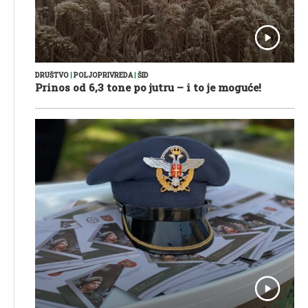
DRUŠTVO
|
POLJOPRIVREDA
|
ŠID
Prinos od 6,3 tone po jutru – i to je moguće!