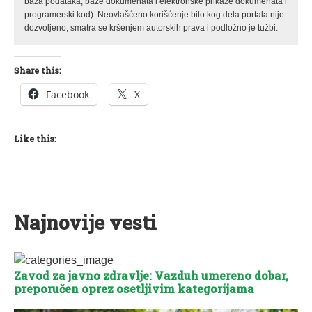
baza podataka, baze dokumenata i elektronske prikaze dokumenata i
programerski kod). Neovlašćeno korišćenje bilo kog dela portala nije
dozvoljeno, smatra se kršenjem autorskih prava i podložno je tužbi.
Share this:
Facebook
X
Like this:
Najnovije vesti
Zavod za javno zdravlje: Vazduh umereno dobar,
preporučen oprez osetljivim kategorijama