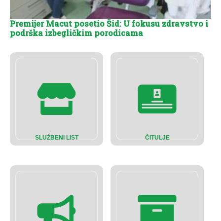
Premijer Macut posetio Šid: U fokusu zdravstvo i
podrška izbegličkim porodicama
SLUŽBENI LIST
ČITULJE