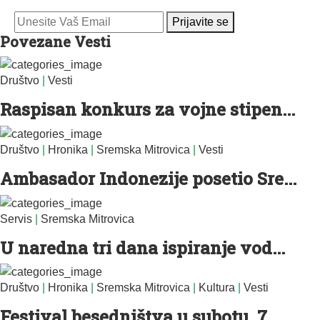
Prijavite se
Povezane Vesti
Društvo
|
Vesti
Raspisan konkurs za vojne stipen...
Društvo
|
Hronika
|
Sremska Mitrovica
|
Vesti
Ambasador Indonezije posetio Sre...
Servis
|
Sremska Mitrovica
U naredna tri dana ispiranje vod...
Društvo
|
Hronika
|
Sremska Mitrovica
|
Kultura
|
Vesti
Festival besedništva u subotu, 7...