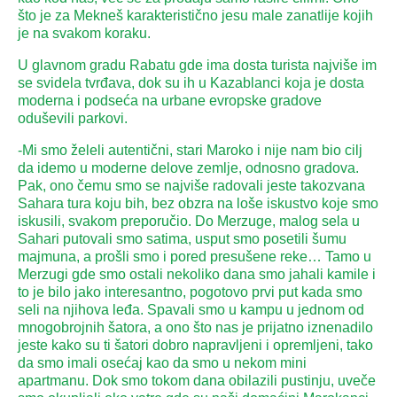
što je za Mekneš karakteristično jesu male zanatlije kojih
je na svakom koraku.
U glavnom gradu Rabatu gde ima dosta turista najviše im
se svidela tvrđava, dok su ih u Kazablanci koja je dosta
moderna i podseća na urbane evropske gradove
oduševili parkovi.
-Mi smo želeli autentični, stari Maroko i nije nam bio cilj
da idemo u moderne delove zemlje, odnosno gradova.
Pak, ono čemu smo se najviše radovali jeste takozvana
Sahara tura koju bih, bez obzra na loše iskustvo koje smo
iskusili, svakom preporučio. Do Merzuge, malog sela u
Sahari putovali smo satima, usput smo posetili šumu
majmuna, a prošli smo i pored presušene reke… Tamo u
Merzugi gde smo ostali nekoliko dana smo jahali kamile i
to je bilo jako interesantno, pogotovo prvi put kada smo
seli na njihova leđa. Spavali smo u kampu u jednom od
mnogobrojnih šatora, a ono što nas je prijatno iznenadilo
jeste kako su ti šatori dobro napravljeni i opremljeni, tako
da smo imali osećaj kao da smo u nekom mini
apartmanu. Dok smo tokom dana obilazili pustinju, uveče