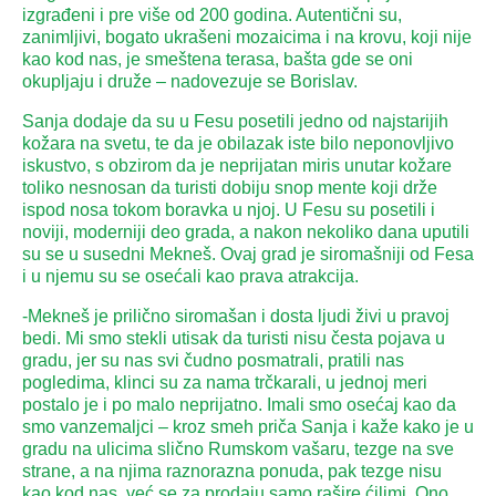
izgrađeni i pre više od 200 godina. Autentični su,
zanimljivi, bogato ukrašeni mozaicima i na krovu, koji nije
kao kod nas, je smeštena terasa, bašta gde se oni
okupljaju i druže – nadovezuje se Borislav.
Sanja dodaje da su u Fesu posetili jedno od najstarijih
kožara na svetu, te da je obilazak iste bilo neponovljivo
iskustvo, s obzirom da je neprijatan miris unutar kožare
toliko nesnosan da turisti dobiju snop mente koji drže
ispod nosa tokom boravka u njoj. U Fesu su posetili i
noviji, moderniji deo grada, a nakon nekoliko dana uputili
su se u susedni Mekneš. Ovaj grad je siromašniji od Fesa
i u njemu su se osećali kao prava atrakcija.
-Mekneš je prilično siromašan i dosta ljudi živi u pravoj
bedi. Mi smo stekli utisak da turisti nisu česta pojava u
gradu, jer su nas svi čudno posmatrali, pratili nas
pogledima, klinci su za nama trčkarali, u jednoj meri
postalo je i po malo neprijatno. Imali smo osećaj kao da
smo vanzemaljci – kroz smeh priča Sanja i kaže kako je u
gradu na ulicima slično Rumskom vašaru, tezge na sve
strane, a na njima raznorazna ponuda, pak tezge nisu
kao kod nas, već se za prodaju samo rašire ćilimi. Ono