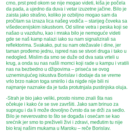
crno, prst pred okom se nije mogao videti, kiša je počela
da pada, a ujedno da duva i vetar izuzetne jačine. Bilo je
zaista jako strašno, koliko je ozbiljno mogao sam da
pročitam sa izraza lica našeg vodiča – starijeg čoveka sa
višedecenijskim iskustvom. Od siline vetra i peska koji se
našao u vazduhu, kao i mraka bilo je nemoguće videti
gde se naš kamp nalazi iako su nam signalizirali sa
reflektorima. Svakako, put su nam otežavale i dine, jer
taman prođemo jednu, ispred nas se stvori druga i tako u
nedogled. Mislim da smo se duže od dva sata vrteli u
krug, a onda su nas našli momci koji rade u kampu i vratili
nas na bezbedno u džipovima – priseća se ovog
uznemirujućeg iskustva Borislav i dodaje da se vreme
vrlo brzo nakon toga smirilo i da nigde nije bili ni
najmanje naznake da je tuda protutnjala pustinjska oluja.
-Strah je bio jako veliki, prosto nismo znali šta nas
očekuje i kako će se sve završiti. Jako sam brinuo za
suprugu i da li može dovoljno čvrsto da se drži za sedlo.
Bilo je neverovatno to što se događa i osećam se kao
srećnik jer smo to preživeli živi i zdravi, međutim tu nije
bio kraj našim mukama u Maroku – reče Borislav.