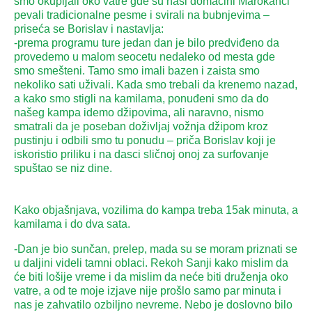
smo okupljali oko vatre gde su naši domaćini Marokanci
pevali tradicionalne pesme i svirali na bubnjevima –
priseća se Borislav i nastavlja:
-prema programu ture jedan dan je bilo predviđeno da
provedemo u malom seocetu nedaleko od mesta gde
smo smešteni. Tamo smo imali bazen i zaista smo
nekoliko sati uživali. Kada smo trebali da krenemo nazad,
a kako smo stigli na kamilama, ponuđeni smo da do
našeg kampa idemo džipovima, ali naravno, nismo
smatrali da je poseban doživljaj vožnja džipom kroz
pustinju i odbili smo tu ponudu – priča Borislav koji je
iskoristio priliku i na dasci sličnoj onoj za surfovanje
spuštao se niz dine.
Kako objašnjava, vozilima do kampa treba 15ak minuta, a
kamilama i do dva sata.
-Dan je bio sunčan, prelep, mada su se moram priznati se
u daljini videli tamni oblaci. Rekoh Sanji kako mislim da
će biti lošije vreme i da mislim da neće biti druženja oko
vatre, a od te moje izjave nije prošlo samo par minuta i
nas je zahvatilo ozbiljno nevreme. Nebo je doslovno bilo