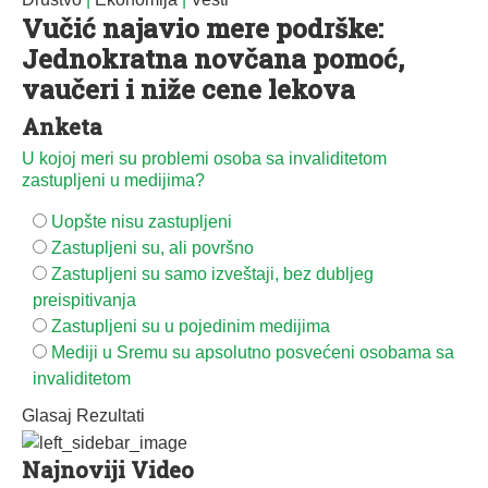
Vučić najavio mere podrške:
Jednokratna novčana pomoć,
vaučeri i niže cene lekova
Anketa
U kojoj meri su problemi osoba sa invaliditetom
zastupljeni u medijima?
Uopšte nisu zastupljeni
Zastupljeni su, ali površno
Zastupljeni su samo izveštaji, bez dubljeg
preispitivanja
Zastupljeni su u pojedinim medijima
Mediji u Sremu su apsolutno posvećeni osobama sa
invaliditetom
Glasaj
Rezultati
Najnoviji Video