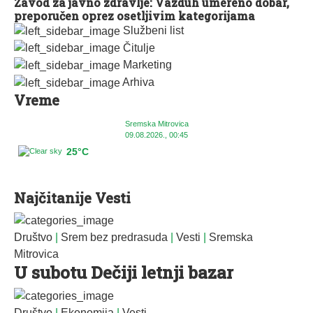
Zavod za javno zdravlje: Vazduh umereno dobar,
preporučen oprez osetljivim kategorijama
Službeni list
Čitulje
Marketing
Arhiva
Vreme
Sremska Mitrovica
09.08.2026., 00:45
25°C
Najčitanije Vesti
Društvo
|
Srem bez predrasuda
|
Vesti
|
Sremska
Mitrovica
U subotu Dečiji letnji bazar
Društvo
|
Ekonomija
|
Vesti