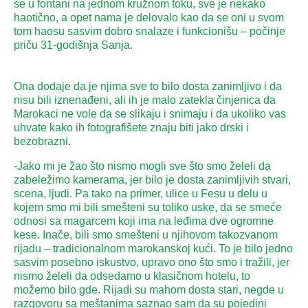
se u fontani na jednom kružnom toku, sve je nekako
haotično, a opet nama je delovalo kao da se oni u svom
tom haosu sasvim dobro snalaze i funkcionišu – počinje
priču 31-godišnja Sanja.
Ona dodaje da je njima sve to bilo dosta zanimljivo i da
nisu bili iznenađeni, ali ih je malo zatekla činjenica da
Marokaci ne vole da se slikaju i snimaju i da ukoliko vas
uhvate kako ih fotografišete znaju biti jako drski i
bezobrazni.
-Jako mi je žao što nismo mogli sve što smo želeli da
zabeležimo kamerama, jer bilo je dosta zanimljivih stvari,
scena, ljudi. Pa tako na primer, ulice u Fesu u delu u
kojem smo mi bili smešteni su toliko uske, da se smeće
odnosi sa magarcem koji ima na leđima dve ogromne
kese. Inače, bili smo smešteni u njihovom takozvanom
rijadu – tradicionalnom marokanskoj kući. To je bilo jedno
sasvim posebno iskustvo, upravo ono što smo i tražili, jer
nismo želeli da odsedamo u klasičnom hotelu, to
možemo bilo gde. Rijadi su mahom dosta stari, negde u
razgovoru sa meštanima saznao sam da su pojedini