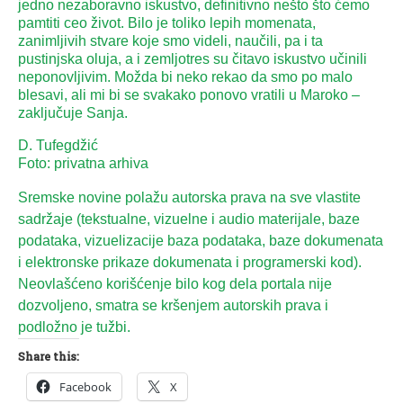
jedno nezaboravno iskustvo, definitivno nešto što ćemo
pamtiti ceo život. Bilo je toliko lepih momenata,
zanimljivih stvare koje smo videli, naučili, pa i ta
pustinjska oluja, a i zemljotres su čitavo iskustvo učinili
neponovljivim. Možda bi neko rekao da smo po malo
blesavi, ali mi bi se svakako ponovo vratili u Maroko –
zaključuje Sanja.
D. Tufegdžić
Foto: privatna arhiva
Sremske novine polažu autorska prava na sve vlastite
sadržaje (tekstualne, vizuelne i audio materijale, baze
podataka, vizuelizacije baza podataka, baze dokumenata
i elektronske prikaze dokumenata i programerski kod).
Neovlašćeno korišćenje bilo kog dela portala nije
dozvoljeno, smatra se kršenjem autorskih prava i
podložno je tužbi.
Share this:
Facebook
X