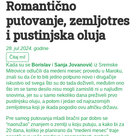
Romantično
putovanje, zemljotres
i pustinjska oluja
28. jul 2024. godine
Čitaj mi!
Kada su se
Borislav
i
Sanja Jovanović
iz Sremske
Mitrovice odlučili da medeni mesec provedu u Maroku,
znali su da će to biti jedno potpuno novo i drugačije
iskustvo od svega što su do tada doživeli, međutim ono
što im se tamo desilo nisu mogli zamisliti ni u najluđim
snovima, jer su u samo nekoliko dana preživeli prvo
pustinjsku oluju, a potom i jedan od najrazornijih
zemljotresa koji je ikada pogodio ovu afričku državu.
Pre samog putovanja mladi bračni par dobro se
“naoružao” znanjem o zemlji u koju putuju, a kako bi za
20 dana, koliko je planirano da “medeni mesec” traje