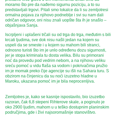
moramo što pre da nađemo sigurnu poziciju, a to su
predstavljali trgovi. Pitali smo lokalce da li su zemljotresi
ormalna pojava za njihovo podneblje i svi su nam dali
odričan odgovor, oni nisu znali uopšte šta ih je snašlo –
objašnjava Sanja.
Iscrpljeni i uplašeni trčali su od trga do trga, međutim s bili
krcati ljudima, sve dok nisu našli jedan na kojem su
uspeli da se smeste i u kojem su mahom bili stranci,
odnosno turisti što im je unlo određenu dozu sigurnosti,
jer je stopa kriminala tu dosta velika. Bilu su primorani
noć da provedu pod vedrim nebom, a na njihovu veliku
sreću pomoć u vidu flaša sa vodom i pokrivačima pružio
im je momak preko čije agencije su išli na Sahara turu. S
obzirom na činjenicu da su noći izuzetno hladne u
Maroku, ukazana pomoć im je bila neprocenljiva.
Zemljotres je, kako se kasnije ispostavilo, bio izuzetbo
razoran, čak 6,8 stepeni Rihterove skale, a poginulo je
oko 2900 ljudim, mahom u u teško dostupnim planinskim
područjima, gde i živi najsoromašnije stanovištvo.