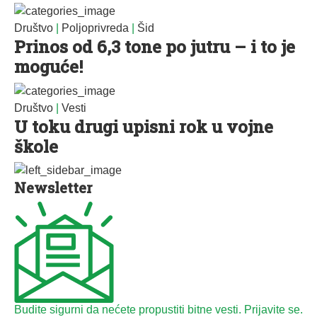
Društvo
|
Poljoprivreda
|
Šid
Prinos od 6,3 tone po jutru – i to je
moguće!
Društvo
|
Vesti
U toku drugi upisni rok u vojne
škole
Newsletter
Budite sigurni da nećete propustiti bitne vesti. Prijavite se.