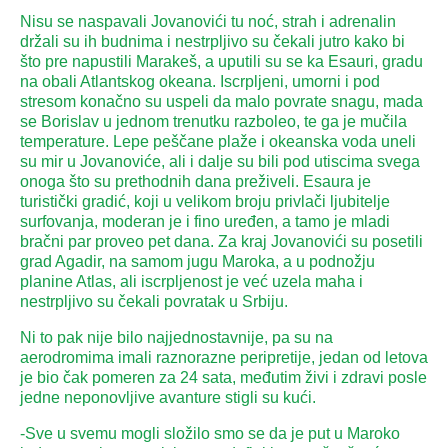
Nisu se naspavali Jovanovići tu noć, strah i adrenalin
držali su ih budnima i nestrpljivo su čekali jutro kako bi
što pre napustili Marakeš, a uputili su se ka Esauri, gradu
na obali Atlantskog okeana. Iscrpljeni, umorni i pod
stresom konačno su uspeli da malo povrate snagu, mada
se Borislav u jednom trenutku razboleo, te ga je mučila
temperature. Lepe peščane plaže i okeanska voda uneli
su mir u Jovanoviće, ali i dalje su bili pod utiscima svega
onoga što su prethodnih dana preživeli. Esaura je
turistički gradić, koji u velikom broju privlači ljubitelje
surfovanja, moderan je i fino uređen, a tamo je mladi
bračni par proveo pet dana. Za kraj Jovanovići su posetili
grad Agadir, na samom jugu Maroka, a u podnožju
planine Atlas, ali iscrpljenost je već uzela maha i
nestrpljivo su čekali povratak u Srbiju.
Ni to pak nije bilo najjednostavnije, pa su na
aerodromima imali raznorazne peripretije, jedan od letova
je bio čak pomeren za 24 sata, međutim živi i zdravi posle
jedne neponovljive avanture stigli su kući.
-Sve u svemu mogli složilo smo se da je put u Maroko