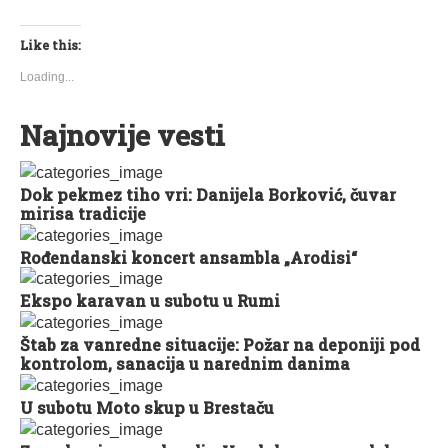
Like this:
Loading...
Najnovije vesti
Dok pekmez tiho vri: Danijela Borković, čuvar
mirisa tradicije
Rođendanski koncert ansambla „Arodisi“
Ekspo karavan u subotu u Rumi
Štab za vanredne situacije: Požar na deponiji pod
kontrolom, sanacija u narednim danima
U subotu Moto skup u Brestaču