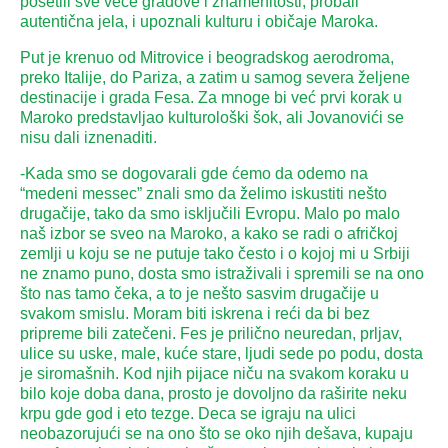
posetili sve veće gradove i znamenitosti, probali
autentična jela, i upoznali kulturu i običaje Maroka.
Put je krenuo od Mitrovice i beogradskog aerodroma,
preko Italije, do Pariza, a zatim u samog severa željene
destinacije i grada Fesa. Za mnoge bi već prvi korak u
Maroko predstavljao kulturološki šok, ali Jovanovići se
nisu dali iznenaditi.
-Kada smo se dogovarali gde ćemo da odemo na
“medeni messec” znali smo da želimo iskustiti nešto
drugačije, tako da smo isključili Evropu. Malo po malo
naš izbor se sveo na Maroko, a kako se radi o afričkoj
zemlji u koju se ne putuje tako često i o kojoj mi u Srbiji
ne znamo puno, dosta smo istraživali i spremili se na ono
što nas tamo čeka, a to je nešto sasvim drugačije u
svakom smislu. Moram biti iskrena i reći da bi bez
pripreme bili zatečeni. Fes je prilično neuredan, prljav,
ulice su uske, male, kuće stare, ljudi sede po podu, dosta
je siromašnih. Kod njih pijace niču na svakom koraku u
bilo koje doba dana, prosto je dovoljno da raširite neku
krpu gde god i eto tezge. Deca se igraju na ulici
neobazorujući se na ono što se oko njih dešava, kupaju