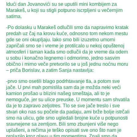
Idući dan Jovanovići su se uputili mini kombijem za
Marakeš, u koji su stigli potpuno iscrpljeni u večernjim
satima.
-Po dolasku u Marakeš odlučili smo da napravimo kratak
predah uz čaj na krovu kuće, odnosno tom nekom mestu
gde se oni okupljaju. Iako smo bili izuzetno umorni
zapričali smo se i vreme je protilcalo u nekoj opuštenoj
atmosferi i taman kada smo odlučii da je vreme da odem
u sobu i konačno legnemo i odmorimo, jedno sasvim
obično i mirno veče pretvorilo se u još jednu noćnu moru
– priča Borislav, a zatim Sanja nastavlja:
-prvo smo osetili blago podrhtavanje tla, a potom sve
jače. U prvi mah pomislila sam da je možda neki veći
kamion prošao u blizini našeg smeštaja, ali to je
nemoguće, jer su ulice preuske. U momentu sam shvatila
da je to zapravo zeljotres. Tlo se sve jače treslo i sve
stvari oko nas su počele da padaju, ami brže bolje istrčali
smo na ulicu, gde smo ugledali brojne kuće u potpunosti
sravnejene sa zemljom. Bili smo zbunjeni više nego
uplašeni, a rečima je teško opisati sve ono što nam je
prolazilo kroz glavu u tim momentima. Znali smo da