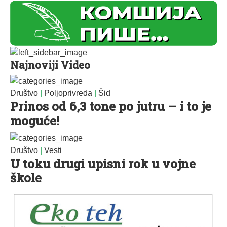
Najnoviji Video
Društvo
|
Poljoprivreda
|
Šid
Prinos od 6,3 tone po jutru – i to je
moguće!
Društvo
|
Vesti
U toku drugi upisni rok u vojne
škole