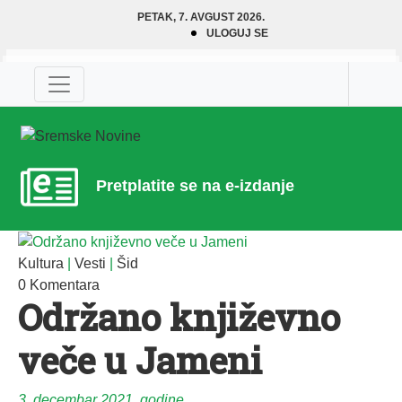
PETAK, 7. AVGUST 2026.
ULOGUJ SE
Pretplatite se na e-izdanje
Kultura
|
Vesti
|
Šid
0 Komentara
Održano književno
veče u Jameni
3. decembar 2021. godine