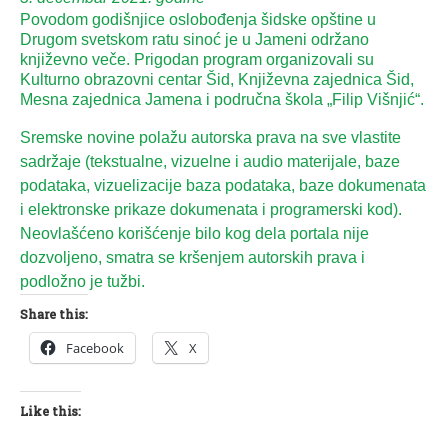
Povodom godišnjice oslobođenja šidske opštine u
Drugom svetskom ratu sinoć je u Jameni održano
književno veče. Prigodan program organizovali su
Kulturno obrazovni centar Šid, Književna zajednica Šid,
Mesna zajednica Jamena i područna škola „Filip Višnjić“.
Sremske novine polažu autorska prava na sve vlastite
sadržaje (tekstualne, vizuelne i audio materijale, baze
podataka, vizuelizacije baza podataka, baze dokumenata
i elektronske prikaze dokumenata i programerski kod).
Neovlašćeno korišćenje bilo kog dela portala nije
dozvoljeno, smatra se kršenjem autorskih prava i
podložno je tužbi.
Share this:
Facebook
X
Like this: