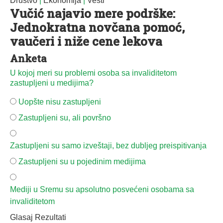
Društvo
|
Ekonomija
|
Vesti
Vučić najavio mere podrške:
Jednokratna novčana pomoć,
vaučeri i niže cene lekova
Anketa
U kojoj meri su problemi osoba sa invaliditetom
zastupljeni u medijima?
Uopšte nisu zastupljeni
Zastupljeni su, ali površno
Zastupljeni su samo izveštaji, bez dubljeg preispitivanja
Zastupljeni su u pojedinim medijima
Mediji u Sremu su apsolutno posvećeni osobama sa
invaliditetom
Glasaj
Rezultati