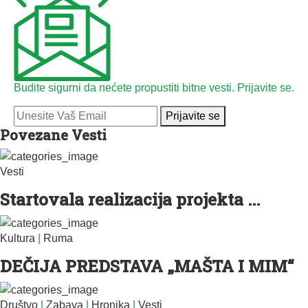
Budite sigurni da nećete propustiti bitne vesti. Prijavite se.
Prijavite se
Povezane Vesti
Vesti
Startovala realizacija projekta ...
Kultura
|
Ruma
DEČIJA PREDSTAVA „MAŠTA I MIM“
Društvo
|
Zabava
|
Hronika
|
Vesti