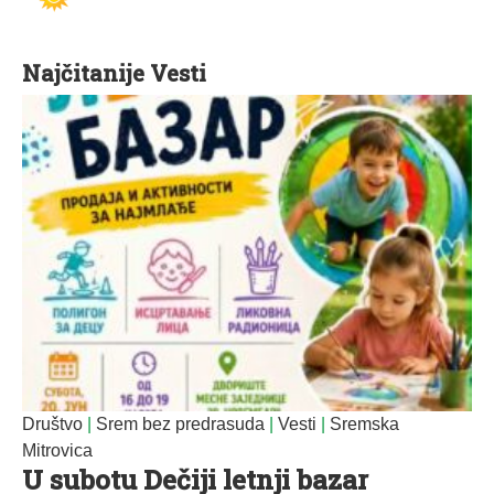
Najčitanije Vesti
Društvo
|
Srem bez predrasuda
|
Vesti
|
Sremska
Mitrovica
U subotu Dečiji letnji bazar