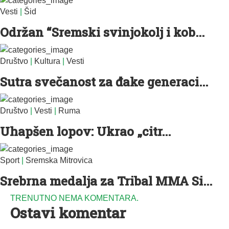
Vesti
|
Šid
Održan “Sremski svinjokolj i kob...
Društvo
|
Kultura
|
Vesti
Sutra svečanost za đake generaci...
Društvo
|
Vesti
|
Ruma
Uhapšen lopov: Ukrao „citr...
Sport
|
Sremska Mitrovica
Srebrna medalja za Tribal MMA Si...
TRENUTNO NEMA KOMENTARA.
Ostavi komentar