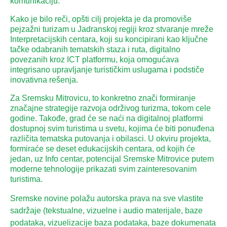
komunikaciju.
Kako je bilo reči, opšti cilj projekta je da promoviše
pejzažni turizam u Jadranskoj regiji kroz stvaranje mreže
Interpretacijskih centara, koji su koncipirani kao ključne
tačke odabranih tematskih staza i ruta, digitalno
povezanih kroz ICT platformu, koja omogućava
integrisano upravljanje turističkim uslugama i podstiče
inovativna rešenja.
Za Sremsku Mitrovicu, to konkretno znači formiranje
značajne strategije razvoja održivog turizma, tokom cele
godine. Takođe, grad će se naći na digitalnoj platformi
dostupnoj svim turistima u svetu, kojima će biti ponuđena
različita tematska putovanja i obilasci. U okviru projekta,
formiraće se deset edukacijskih centara, od kojih će
jedan, uz Info centar, potencijal Sremske Mitrovice putem
moderne tehnologije prikazati svim zainteresovanim
turistima.
Sremske novine polažu autorska prava na sve vlastite
sadržaje (tekstualne, vizuelne i audio materijale, baze
podataka, vizuelizacije baza podataka, baze dokumenata