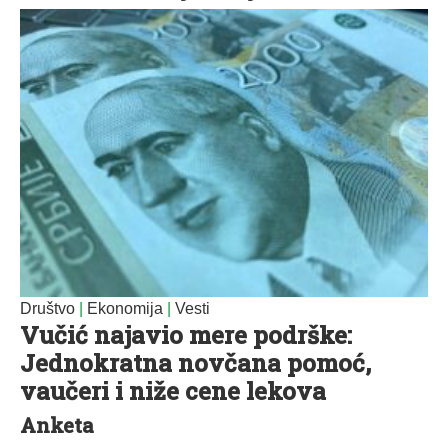
Društvo
|
Ekonomija
|
Vesti
Vučić najavio mere podrške:
Jednokratna novčana pomoć,
vaučeri i niže cene lekova
Anketa