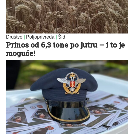
Društvo
|
Poljoprivreda
|
Šid
Prinos od 6,3 tone po jutru – i to je
moguće!