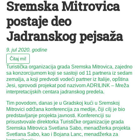
Sremska Mitrovica
postaje deo
Jadranskog pejsaža
9. jul 2020. godine
Čitaj mi!
Turistička organizacija grada Sremska Mitrovica, zajedno
sa konzorcijumom koji se sastoji od 11 partnera iz sedam
zemalja, a koji predvodi vodeći partner iz Italije, opština
Jesi, sprovodi projekat pod nazivom ADRILINK – Mreža
interpretacijskih centara jadranskog predela.
Tim povodom, danas je u Gradskoj kući u Sremskoj
Mitrovici održana konferencija za medije, čiji cilj je bio
predstavljanje projekta javnosti. Konferenciji su
prisustvovale direktorka Turističke organizacije grada
Sremska Mitrovica Svetlana Sabo, menadžerka projekta
Svetlana Sabo, kao i Bojana Lanc, menadžerka za